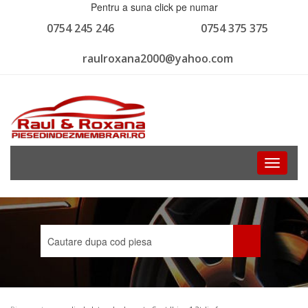
Pentru a suna click pe numar
0754 245 246
0754 375 375
raulroxana2000@yahoo.com
Toggle
navigati