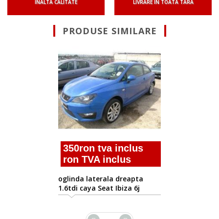
INALTA CALITATE
LIVRARE IN TOATA TARA
PRODUSE SIMILARE
350ron tva inclus
ron TVA inclus
oglinda laterala dreapta
1.6tdi caya Seat Ibiza 6j