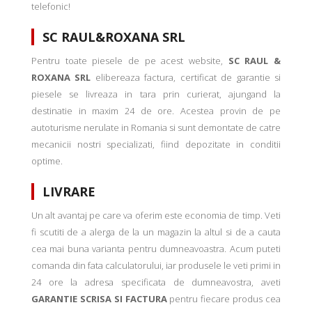
telefonic!
SC RAUL&ROXANA SRL
Pentru toate piesele de pe acest website,
SC RAUL &
ROXANA SRL
elibereaza factura, certificat de garantie si
piesele se livreaza in tara prin curierat, ajungand la
destinatie in maxim 24 de ore. Acestea provin de pe
autoturisme nerulate in Romania si sunt demontate de catre
mecanicii nostri specializati, fiind depozitate in conditii
optime.
LIVRARE
Un alt avantaj pe care va oferim este economia de timp. Veti
fi scutiti de a alerga de la un magazin la altul si de a cauta
cea mai buna varianta pentru dumneavoastra. Acum puteti
comanda din fata calculatorului, iar produsele le veti primi in
24 ore la adresa specificata de dumneavostra, aveti
GARANTIE SCRISA SI FACTURA
pentru fiecare produs cea