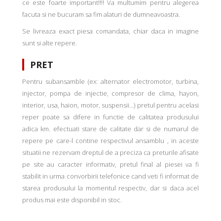
ce este foarte important!!!! Va multumim pentru alegerea
facuta si ne bucuram sa fim alaturi de dumneavoastra.
Se livreaza exact piesa comandata, chiar daca in imagine
sunt si alte repere.
PRET
Pentru subansamble (ex: alternator electromotor, turbina,
injector, pompa de injectie, compresor de clima, hayon,
interior, usa, haion, motor, suspensii...) pretul pentru acelasi
reper poate sa difere in functie de calitatea produsului
adica km. efectuati stare de calitate dar si de numarul de
repere pe care-l contine respectivul ansamblu , in aceste
situatii ne rezervam dreptul de a preciza ca preturile afisate
pe site au caracter informativ, pretul final al piesei va fi
stabilit in urma convorbirii telefonice cand veti fi informat de
starea produsului la momentul respectiv, dar si daca acel
produs mai este disponibil in stoc.