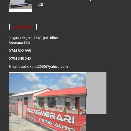
cdi
CONTACT
Lugașu de Jos, 284B, jud. Bihor
Soseaua E60
0744 522 995
0754 245 242
Email:
raulroxana2000@yahoo.com