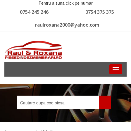
Pentru a suna click pe numar
0754 245 246
0754 375 375
raulroxana2000@yahoo.com
Toggle
navigati