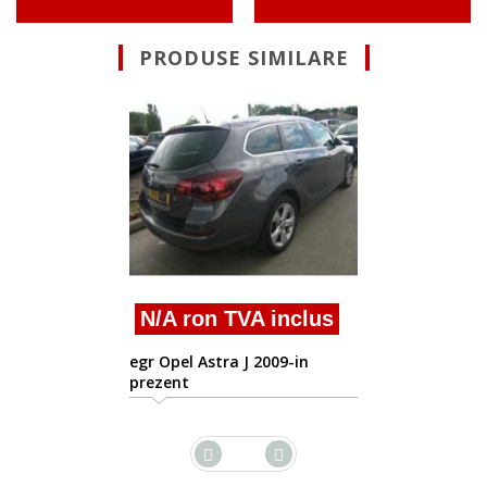
PRODUSE SIMILARE
Suna pentru Ofert
valva egr 1.7cdti Opel Astr
clus
-in