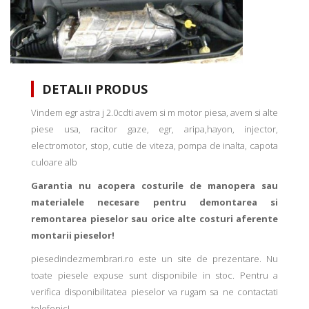
DETALII PRODUS
Vindem egr astra j 2.0cdti avem si m motor piesa, avem si alte
piese usa, racitor gaze, egr, aripa,hayon, injector,
electromotor, stop, cutie de viteza, pompa de inalta, capota
culoare alb
Garantia nu acopera costurile de manopera sau
materialele necesare pentru demontarea si
remontarea pieselor sau orice alte costuri aferente
montarii pieselor!
piesedindezmembrari.ro este un site de prezentare. Nu
toate piesele expuse sunt disponibile in stoc. Pentru a
verifica disponibilitatea pieselor va rugam sa ne contactati
telefonic!