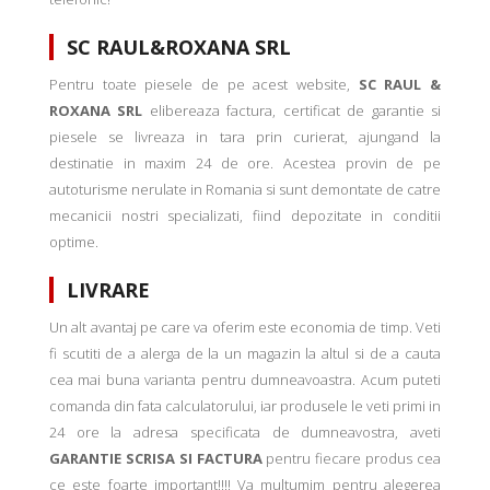
SC RAUL&ROXANA SRL
Pentru toate piesele de pe acest website,
SC RAUL &
ROXANA SRL
elibereaza factura, certificat de garantie si
piesele se livreaza in tara prin curierat, ajungand la
destinatie in maxim 24 de ore. Acestea provin de pe
autoturisme nerulate in Romania si sunt demontate de catre
mecanicii nostri specializati, fiind depozitate in conditii
optime.
LIVRARE
Un alt avantaj pe care va oferim este economia de timp. Veti
fi scutiti de a alerga de la un magazin la altul si de a cauta
cea mai buna varianta pentru dumneavoastra. Acum puteti
comanda din fata calculatorului, iar produsele le veti primi in
24 ore la adresa specificata de dumneavostra, aveti
GARANTIE SCRISA SI FACTURA
pentru fiecare produs cea
ce este foarte important!!!! Va multumim pentru alegerea