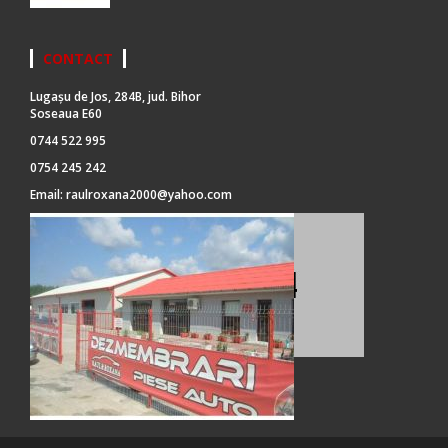
CONTACT
Lugașu de Jos, 284B, jud. Bihor
Soseaua E60
0744 522 995
0754 245 242
Email:
raulroxana2000@yahoo.com