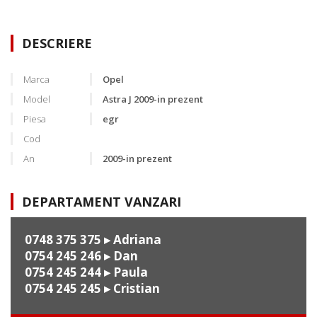
DESCRIERE
Marca
Opel
Model
Astra J 2009-in prezent
Piesa
egr
Cod
An
2009-in prezent
DEPARTAMENT VANZARI
0748 375 375
▸ Adriana
0754 245 246
▸ Dan
0754 245 244
▸ Paula
0754 245 245
▸ Cristian