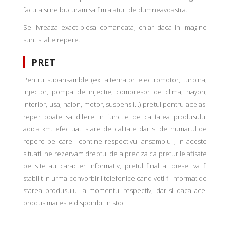
facuta si ne bucuram sa fim alaturi de dumneavoastra.
Se livreaza exact piesa comandata, chiar daca in imagine
sunt si alte repere.
PRET
Pentru subansamble (ex: alternator electromotor, turbina,
injector, pompa de injectie, compresor de clima, hayon,
interior, usa, haion, motor, suspensii...) pretul pentru acelasi
reper poate sa difere in functie de calitatea produsului
adica km. efectuati stare de calitate dar si de numarul de
repere pe care-l contine respectivul ansamblu , in aceste
situatii ne rezervam dreptul de a preciza ca preturile afisate
pe site au caracter informativ, pretul final al piesei va fi
stabilit in urma convorbirii telefonice cand veti fi informat de
starea produsului la momentul respectiv, dar si daca acel
produs mai este disponibil in stoc.