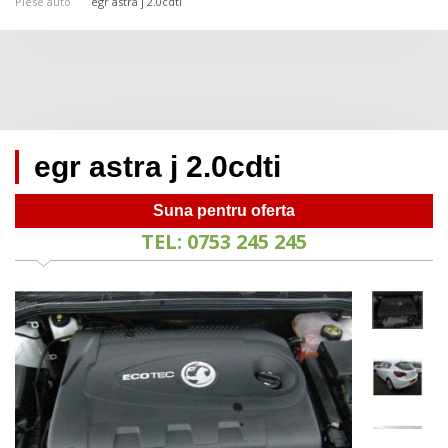
Piese auto
egr astra j 2.0cdti
egr astra j 2.0cdti
Suna pentru oferta
TEL: 0753 245 245