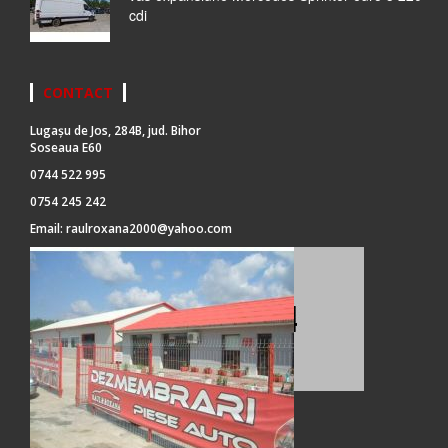
cdi
CONTACT
Lugașu de Jos, 284B, jud. Bihor
Soseaua E60
0744 522 995
0754 245 242
Email:
raulroxana2000@yahoo.com