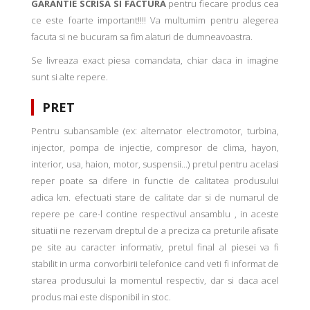
GARANTIE SCRISA SI FACTURA
pentru fiecare produs cea
ce este foarte important!!!! Va multumim pentru alegerea
facuta si ne bucuram sa fim alaturi de dumneavoastra.
Se livreaza exact piesa comandata, chiar daca in imagine
sunt si alte repere.
PRET
Pentru subansamble (ex: alternator electromotor, turbina,
injector, pompa de injectie, compresor de clima, hayon,
interior, usa, haion, motor, suspensii...) pretul pentru acelasi
reper poate sa difere in functie de calitatea produsului
adica km. efectuati stare de calitate dar si de numarul de
repere pe care-l contine respectivul ansamblu , in aceste
situatii ne rezervam dreptul de a preciza ca preturile afisate
pe site au caracter informativ, pretul final al piesei va fi
stabilit in urma convorbirii telefonice cand veti fi informat de
starea produsului la momentul respectiv, dar si daca acel
produs mai este disponibil in stoc.