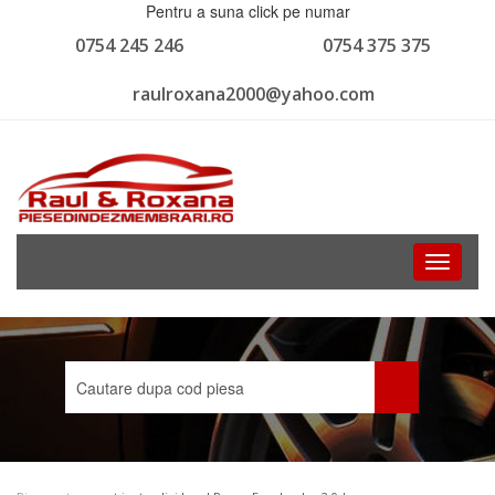
Pentru a suna click pe numar
0754 245 246
0754 375 375
raulroxana2000@yahoo.com
Toggle
navigati