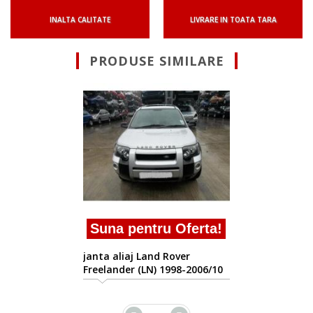
INALTA CALITATE
LIVRARE IN TOATA TARA
PRODUSE SIMILARE
N/A ron TVA inclus
janta aliaj Land Rover
Freelander (LN) 1998-2006/10
a!
10