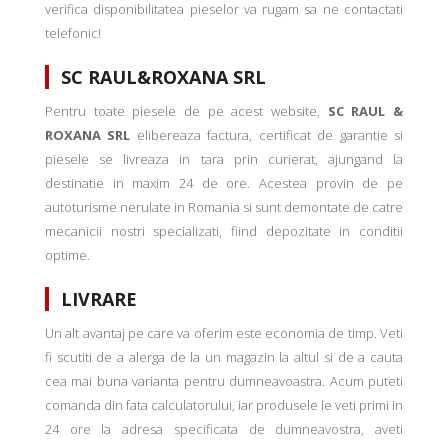
verifica disponibilitatea pieselor va rugam sa ne contactati
telefonic!
SC RAUL&ROXANA SRL
Pentru toate piesele de pe acest website,
SC RAUL &
ROXANA SRL
elibereaza factura, certificat de garantie si
piesele se livreaza in tara prin curierat, ajungand la
destinatie in maxim 24 de ore. Acestea provin de pe
autoturisme nerulate in Romania si sunt demontate de catre
mecanicii nostri specializati, fiind depozitate in conditii
optime.
LIVRARE
Un alt avantaj pe care va oferim este economia de timp. Veti
fi scutiti de a alerga de la un magazin la altul si de a cauta
cea mai buna varianta pentru dumneavoastra. Acum puteti
comanda din fata calculatorului, iar produsele le veti primi in
24 ore la adresa specificata de dumneavostra, aveti