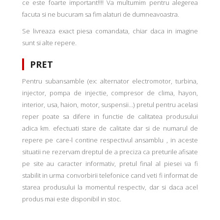
ce este foarte important!!!! Va multumim pentru alegerea
facuta si ne bucuram sa fim alaturi de dumneavoastra.
Se livreaza exact piesa comandata, chiar daca in imagine
sunt si alte repere.
PRET
Pentru subansamble (ex: alternator electromotor, turbina,
injector, pompa de injectie, compresor de clima, hayon,
interior, usa, haion, motor, suspensii...) pretul pentru acelasi
reper poate sa difere in functie de calitatea produsului
adica km. efectuati stare de calitate dar si de numarul de
repere pe care-l contine respectivul ansamblu , in aceste
situatii ne rezervam dreptul de a preciza ca preturile afisate
pe site au caracter informativ, pretul final al piesei va fi
stabilit in urma convorbirii telefonice cand veti fi informat de
starea produsului la momentul respectiv, dar si daca acel
produs mai este disponibil in stoc.