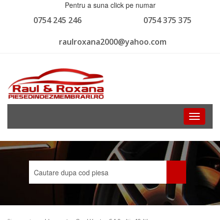
Pentru a suna click pe numar
0754 245 246
0754 375 375
raulroxana2000@yahoo.com
Toggle
navigati