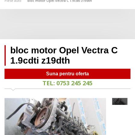
Piese auto
bloc motor Opel Vectra C 1.9cdti z19dth
bloc motor Opel Vectra C
1.9cdti z19dth
Suna pentru oferta
TEL: 0753 245 245