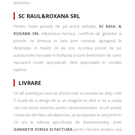
telefonic!
SC RAUL&ROXANA SRL
Pentru toate piesele de pe acest website,
SC RAUL &
ROXANA SRL
elibereaza factura, certificat de garantie si
piesele se livreaza in tara prin curierat, ajungand la
destinatie in maxim 24 de ore. Acestea provin de pe
autoturisme nerulate in Romania si sunt demontate de catre
mecanicii nostri specializati, fiind depozitate in conditii
optime.
LIVRARE
Un alt avantaj pe care va oferim este economia de timp. Veti
fi scutiti de a alerga de la un magazin la altul si de a cauta
cea mai buna varianta pentru dumneavoastra. Acum puteti
comanda din fata calculatorului, iar produsele le veti primi in
24 ore la adresa specificata de dumneavostra, aveti
GARANTIE SCRISA SI FACTURA
pentru fiecare produs cea