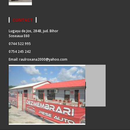
CONTACT
Lugașu de Jos, 284B, jud. Bihor
Soseaua E60
0744 522 995
0754 245 242
Email:
raulroxana2000@yahoo.com