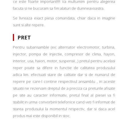
ce este foarte important!!!! Va multumim pentru alegerea
facuta si ne bucuram sa fim alaturi de dumneavoastra.
Se livreaza exact piesa comandata, chiar daca in imagine
sunt si alte repere.
PRET
Pentru subansamble (ex: alternator electromotor, turbina,
injector, pompa de injectie, compresor de clima, hayon,
interior, usa, haion, motor, suspensii...) pretul pentru acelasi
reper poate sa difere in functie de calitatea produsului
adica km. efectuati stare de calitate dar si de numarul de
repere pe care-l contine respectivul ansamblu , in aceste
situatii ne rezervam dreptul de a preciza ca preturile afisate
pe site au caracter informativ, pretul final al piesei va fi
stabilit in urma convorbirii telefonice cand veti fi informat de
starea produsului la momentul respectiv, dar si daca acel
produs mai este disponibil in stoc.