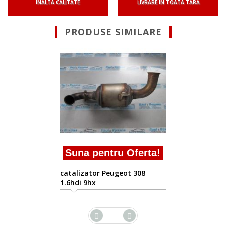
INALTA CALITATE
LIVRARE IN TOATA TARA
PRODUSE SIMILARE
Suna pentru Of
catalizator Peugeot 3
16v
 Oferta!
eot 308