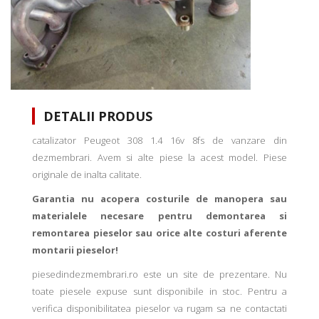
DETALII PRODUS
catalizator Peugeot 308 1.4 16v 8fs de vanzare din
dezmembrari. Avem si alte piese la acest model. Piese
originale de inalta calitate.
Garantia nu acopera costurile de manopera sau
materialele necesare pentru demontarea si
remontarea pieselor sau orice alte costuri aferente
montarii pieselor!
piesedindezmembrari.ro este un site de prezentare. Nu
toate piesele expuse sunt disponibile in stoc. Pentru a
verifica disponibilitatea pieselor va rugam sa ne contactati