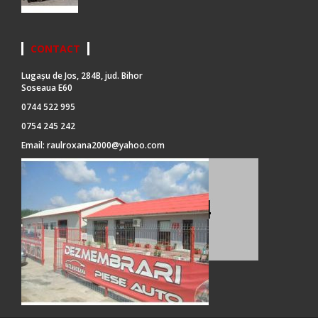
CONTACT
Lugașu de Jos, 284B, jud. Bihor
Soseaua E60
0744 522 995
0754 245 242
Email:
raulroxana2000@yahoo.com