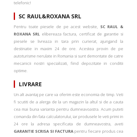
telefonic!
SC RAUL&ROXANA SRL
Pentru toate piesele de pe acest website,
SC RAUL &
ROXANA SRL
elibereaza factura, certificat de garantie si
piesele se livreaza in tara prin curierat, ajungand la
destinatie in maxim 24 de ore. Acestea provin de pe
autoturisme nerulate in Romania si sunt demontate de catre
mecanicii nostri specializati, fiind depozitate in conditii
optime.
LIVRARE
Un alt avantaj pe care va oferim este economia de timp. Veti
fi scutiti de a alerga de la un magazin la altul si de a cauta
cea mai buna varianta pentru dumneavoastra. Acum puteti
comanda din fata calculatorului, iar produsele le veti primi in
24 ore la adresa specificata de dumneavostra, aveti
GARANTIE SCRISA SI FACTURA
pentru fiecare produs cea