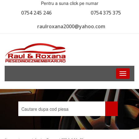
Pentru a suna click pe numar
0754 245 246
0754 375 375
raulroxana2000@yahoo.com
Toggle
navigati