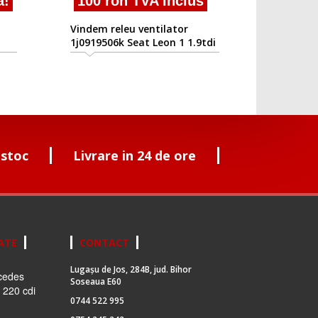
a!
100 ron TVA inclus
Vindem releu ventilator
1j0919506k Seat Leon 1 1.9tdi
asz
 stoc
Livrare in 24 de ore
ATE
CONTACT
Lugașu de Jos, 284B, jud. Bihor
cedes
Soseaua E60
 220 cdi
0744 522 995