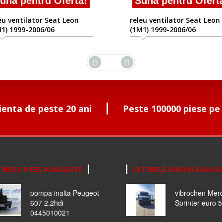
una pentru Oferta!
Suna pentru Ofert
eu ventilator Seat Leon
releu ventilator Seat Leon
1) 1999-2006/06
(1M1) 1999-2006/06
ienta de peste 20 ani
Peste 100000 piese pe
IMELE PIESE ADAUGATE
ULTIMELE MASINI ADAUG
pompa inalta Peugeot
vibrochen Mer
607 2.2hdi
Sprinter euro 5
0445010021