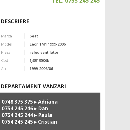
TEL: 0753 245 245
DESCRIERE
Marca
Seat
Model
Leon 1M1 1999-2006
Piesa
releu ventilator
Cod
1j0919506k
An
1999-2006/06
DEPARTAMENT VANZARI
0748 375 375
▸ Adriana
0754 245 246
▸ Dan
0754 245 244
▸ Paula
0754 245 245
▸ Cristian