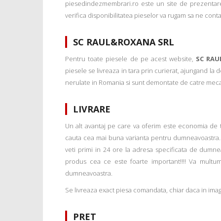
piesedindezmembrari.ro este un site de prezentare
verifica disponibilitatea pieselor va rugam sa ne conta
SC RAUL&ROXANA SRL
Pentru toate piesele de pe acest website,
SC RAU
piesele se livreaza in tara prin curierat, ajungand la
nerulate in Romania si sunt demontate de catre mecanic
LIVRARE
Un alt avantaj pe care va oferim este economia de tim
cauta cea mai buna varianta pentru dumneavoastra. 
veti primi in 24 ore la adresa specificata de dumne
produs cea ce este foarte important!!!! Va multu
dumneavoastra.
Se livreaza exact piesa comandata, chiar daca in imagi
PRET