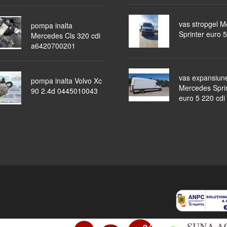
vas stropgel 
pompa inalta
Sprinter euro 5
Mercedes Cls 320 cdi
a6420700201
vas expansiun
pompa inalta Volvo Xc
Mercedes Spri
90 2.4d 0445010043
euro 5 220 cdi
piese auto
masini dezmembrate
ocazii
lichidari