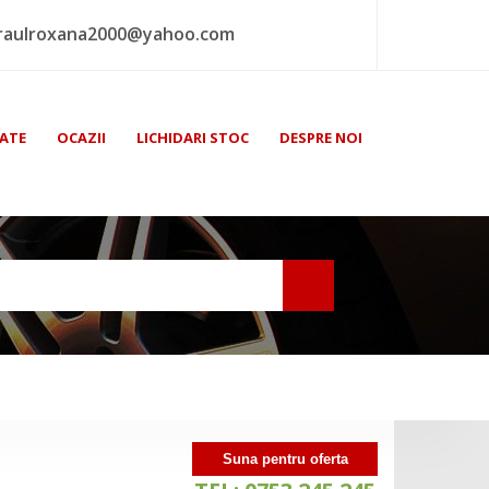
raulroxana2000@yahoo.com
ATE
OCAZII
LICHIDARI STOC
DESPRE NOI
Suna pentru oferta