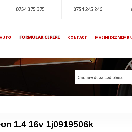
0754 375 375
0754 245 246
FORMULAR CERERE
 AUTO
CONTACT
MASINI DEZMEMBR
Leon 1.4 16v 1j0919506k