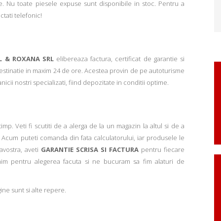
. Nu toate piesele expuse sunt disponibile in stoc. Pentru a
ctati telefonic!
L & ROXANA SRL
elibereaza factura, certificat de garantie si
 destinatie in maxim 24 de ore. Acestea provin de pe autoturisme
ii nostri specializati, fiind depozitate in conditii optime.
p. Veti fi scutiti de a alerga de la un magazin la altul si de a
Acum puteti comanda din fata calculatorului, iar produsele le
avostra, aveti
GARANTIE SCRISA SI FACTURA
pentru fiecare
mim pentru alegerea facuta si ne bucuram sa fim alaturi de
ne sunt si alte repere.