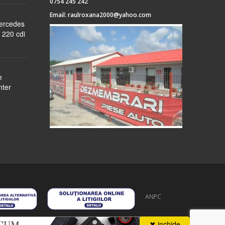
0754 245 242
Email:
raulroxana2000@yahoo.com
Mercedes
 220 cdi
e
nter
ANPC
 stoc
despre noi
formular cerere
autentificare
contact
✖ inchide