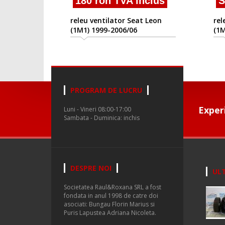
180 ron TVA inclus
S
releu ventilator Seat Leon
rel
(1M1) 1999-2006/06
(1M
PROGRAM DE LUCRU
Exper
Luni - Vineri 08:00-17:00
Sambata - Duminica: inchis
DESPRE NOI
ULT
Societatea Raul&Roxana SRL a fost
fondata in anul 1998 de catre doi
asociati: Bungau Florin Marius si
Puris Lapustea Adriana Nicoleta.