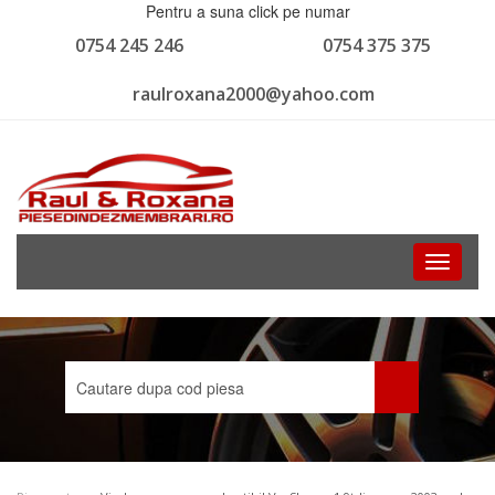
Pentru a suna click pe numar
0754 245 246
0754 375 375
raulroxana2000@yahoo.com
Toggle
navigati