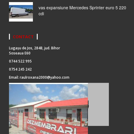
vas expansiune Mercedes Sprinter euro 5 220
cdi
CONTACT
Lugașu de Jos, 284B, jud. Bihor
Soseaua E60
0744 522 995
0754 245 242
Email:
raulroxana2000@yahoo.com