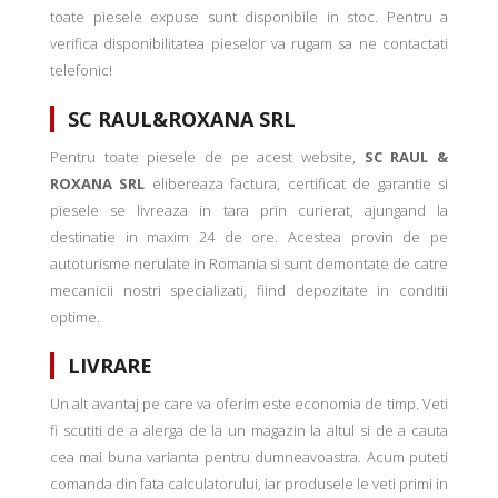
toate piesele expuse sunt disponibile in stoc. Pentru a
verifica disponibilitatea pieselor va rugam sa ne contactati
telefonic!
SC RAUL&ROXANA SRL
Pentru toate piesele de pe acest website,
SC RAUL &
ROXANA SRL
elibereaza factura, certificat de garantie si
piesele se livreaza in tara prin curierat, ajungand la
destinatie in maxim 24 de ore. Acestea provin de pe
autoturisme nerulate in Romania si sunt demontate de catre
mecanicii nostri specializati, fiind depozitate in conditii
optime.
LIVRARE
Un alt avantaj pe care va oferim este economia de timp. Veti
fi scutiti de a alerga de la un magazin la altul si de a cauta
cea mai buna varianta pentru dumneavoastra. Acum puteti
comanda din fata calculatorului, iar produsele le veti primi in