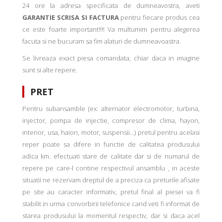
24 ore la adresa specificata de dumneavostra, aveti
GARANTIE SCRISA SI FACTURA
pentru fiecare produs cea
ce este foarte important!!!! Va multumim pentru alegerea
facuta si ne bucuram sa fim alaturi de dumneavoastra.
Se livreaza exact piesa comandata, chiar daca in imagine
sunt si alte repere.
PRET
Pentru subansamble (ex: alternator electromotor, turbina,
injector, pompa de injectie, compresor de clima, hayon,
interior, usa, haion, motor, suspensii...) pretul pentru acelasi
reper poate sa difere in functie de calitatea produsului
adica km. efectuati stare de calitate dar si de numarul de
repere pe care-l contine respectivul ansamblu , in aceste
situatii ne rezervam dreptul de a preciza ca preturile afisate
pe site au caracter informativ, pretul final al piesei va fi
stabilit in urma convorbirii telefonice cand veti fi informat de
starea produsului la momentul respectiv, dar si daca acel