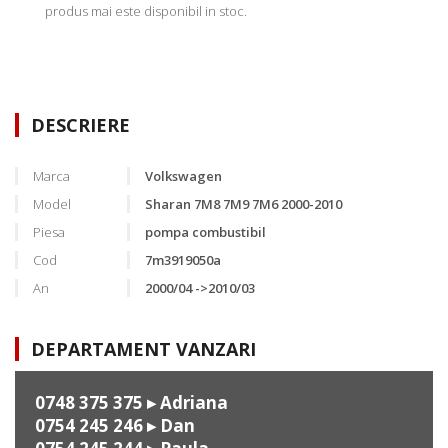
produs mai este disponibil in stoc.
DESCRIERE
Marca
Volkswagen
Model
Sharan 7M8 7M9 7M6 2000-2010
Piesa
pompa combustibil
Cod
7m3919050a
An
2000/04 ->2010/03
DEPARTAMENT VANZARI
0748 375 375
▸ Adriana
0754 245 246
▸ Dan