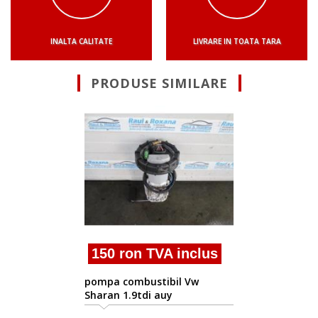
INALTA CALITATE
LIVRARE IN TOATA TARA
PRODUSE SIMILARE
150 ron TVA inclu
Vindem pompa combustib
Vw Sharan 1.9tdi auy cod
7m3919050a
clus
Vw