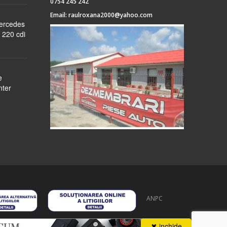
0754 245 242
Email:
raulroxana2000@yahoo.com
Mercedes
 220 cdi
e
nter
ANPC
 stoc
despre noi
formular cerere
autentificare
contact
✖ inchide