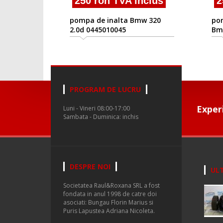
250 ron TVA inclus
2
pompa de inalta Bmw 320
pom
2.0d 0445010045
Bm
PROGRAM DE LUCRU
Exper
Luni - Vineri 08:00-17:00
Sambata - Duminica: inchis
DESPRE NOI
ULT
Societatea Raul&Roxana SRL a fost
fondata in anul 1998 de catre doi
asociati: Bungau Florin Marius si
Puris Lapustea Adriana Nicoleta.