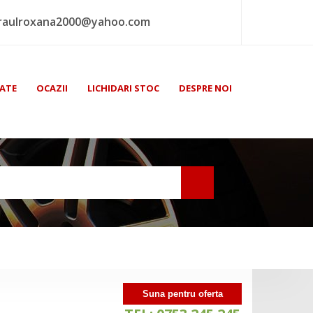
raulroxana2000@yahoo.com
ATE
OCAZII
LICHIDARI STOC
DESPRE NOI
Suna pentru oferta