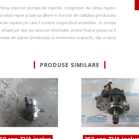
rbina, injector, pompa de injectie, compresor de clima, hayon,
u acelasi reper poate sa difere in functie de calitatea produsului
ul de repere pe care-l contine respectivul ansamblu , in aceste
fisate pe site au caracter informativ, pretul final al piesei va fi
informat de starea produsului la momentul respectiv, dar si daca
PRODUSE SIMILARE