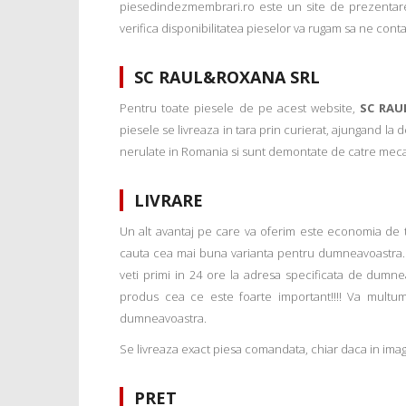
piesedindezmembrari.ro este un site de prezentare
verifica disponibilitatea pieselor va rugam sa ne conta
SC RAUL&ROXANA SRL
Pentru toate piesele de pe acest website,
SC RAU
piesele se livreaza in tara prin curierat, ajungand la
nerulate in Romania si sunt demontate de catre mecanic
LIVRARE
Un alt avantaj pe care va oferim este economia de tim
cauta cea mai buna varianta pentru dumneavoastra. 
veti primi in 24 ore la adresa specificata de dumne
produs cea ce este foarte important!!!! Va multu
dumneavoastra.
Se livreaza exact piesa comandata, chiar daca in imagi
PRET