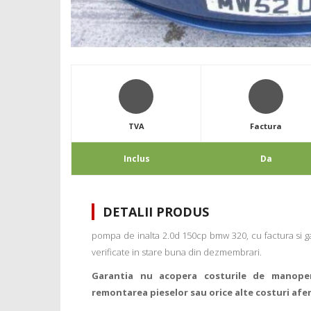
TVA
Factura
Inclus
Da
DETALII PRODUS
pompa de inalta 2.0d 150cp bmw 320, cu factura si gar
verificate in stare buna din dezmembrari.
Garantia nu acopera costurile de manope
remontarea pieselor sau orice alte costuri afe