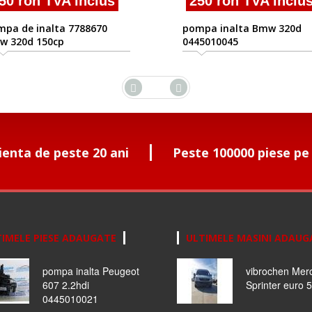
50 ron TVA inclus
250 ron TVA inclu
pa de inalta 7788670
pompa inalta Bmw 320d
w 320d 150cp
0445010045
ienta de peste 20 ani
Peste 100000 piese pe
IMELE PIESE ADAUGATE
ULTIMELE MASINI ADAUG
pompa inalta Peugeot
vibrochen Mer
607 2.2hdi
Sprinter euro 5
0445010021