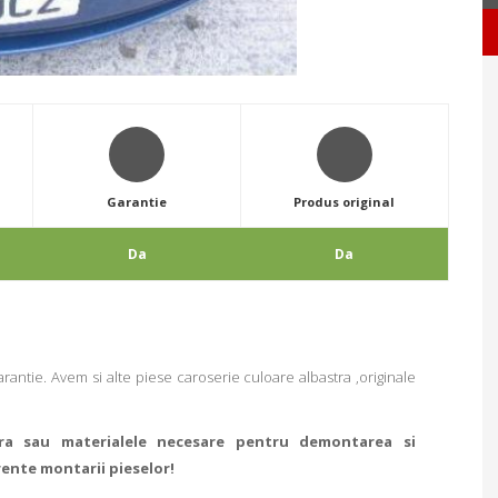
Garantie
Produs original
Da
Da
antie. Avem si alte piese caroserie culoare albastra ,originale
ra sau materialele necesare pentru demontarea si
rente montarii pieselor!