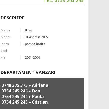
TEL: 0753 245 245
DESCRIERE
Marca
Bmw
Model
3 E46 1998-2005
Piesa
pompa inalta
Cod
An
2001-2004
DEPARTAMENT VANZARI
0748 375 375
▸ Adriana
0754 245 246
▸ Dan
0754 245 244
▸ Paula
0754 245 245
▸ Cristian