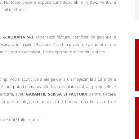
. Nu toate piesele expuse sunt disponibile in stoc. Pentru a
ctati telefonic!
L & ROXANA SRL
elibereaza factura, certificat de garantie si
 destinatie in maxim 24 de ore. Acestea provin de pe autoturisme
ii nostri specializati, fiind depozitate in conditii optime.
p. Veti fi scutiti de a alerga de la un magazin la altul si de a
Acum puteti comanda din fata calculatorului, iar produsele le
avostra, aveti
GARANTIE SCRISA SI FACTURA
pentru fiecare
mim pentru alegerea facuta si ne bucuram sa fim alaturi de
ne sunt si alte repere.