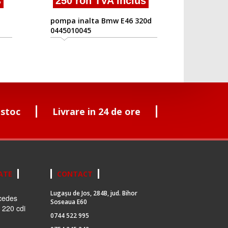
s
250 ron TVA inclus
pompa inalta Bmw E46 320d
0445010045
 stoc
Livrare in 24 de ore
ATE
CONTACT
Lugașu de Jos, 284B, jud. Bihor
cedes
Soseaua E60
 220 cdi
0744 522 995