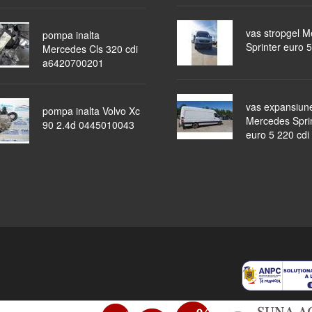
vas stropgel 
pompa inalta
Sprinter euro 5
Mercedes Cls 320 cdi
a6420700201
vas expansiun
pompa inalta Volvo Xc
Mercedes Spri
90 2.4d 0445010043
euro 5 220 cdi
piese auto
masini dezmembrate
ocazii
lichidari