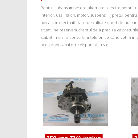
Pentru subansamble (ex: alternator electromotor, tu
interior, usa, haion, motor, suspensii...) pretul pentr
adica km. efectuati stare de calitate dar si de numar
situatii ne rezervam dreptul de a preciza ca preturile a
stabilit in urma convorbirii telefonice cand veti fi 
acel produs mai este disponibil in stoc.
nclus
(E46)