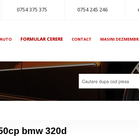
0754 375 375
0754 245 246
FORMULAR CERERE
 AUTO
CONTACT
MASINI DEZMEMBR
150cp bmw 320d