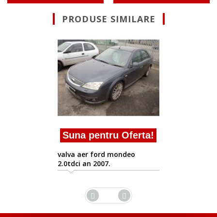
PRODUSE SIMILARE
Suna pentru Oferta
Ford Mondeo 3 2000/11-
2007/08
rta!