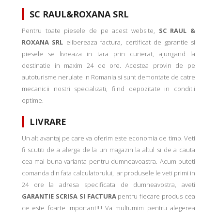
SC RAUL&ROXANA SRL
Pentru toate piesele de pe acest website,
SC RAUL &
ROXANA SRL
elibereaza factura, certificat de garantie si
piesele se livreaza in tara prin curierat, ajungand la
destinatie in maxim 24 de ore. Acestea provin de pe
autoturisme nerulate in Romania si sunt demontate de catre
mecanicii nostri specializati, fiind depozitate in conditii
optime.
LIVRARE
Un alt avantaj pe care va oferim este economia de timp. Veti
fi scutiti de a alerga de la un magazin la altul si de a cauta
cea mai buna varianta pentru dumneavoastra. Acum puteti
comanda din fata calculatorului, iar produsele le veti primi in
24 ore la adresa specificata de dumneavostra, aveti
GARANTIE SCRISA SI FACTURA
pentru fiecare produs cea
ce este foarte important!!!! Va multumim pentru alegerea