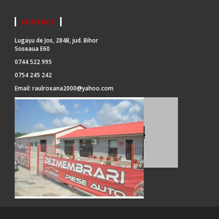
CONTACT
Lugașu de Jos, 284B, jud. Bihor
Soseaua E60
0744 522 995
0754 245 242
Email:
raulroxana2000@yahoo.com