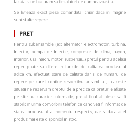
facuta si ne bucuram sa fim alaturi de dumneavoastra.
Se livreaza exact piesa comandata, chiar daca in imagine
sunt si alte repere.
PRET
Pentru subansamble (ex: alternator electromotor, turbina,
injector, pompa de injectie, compresor de clima, hayon,
interior, usa, haion, motor, suspensii...) pretul pentru acelasi
reper poate sa difere in functie de calitatea produsului
adica km. efectuati stare de calitate dar si de numarul de
repere pe care-l contine respectivul ansamblu , in aceste
situatii ne rezervam dreptul de a preciza ca preturile afisate
pe site au caracter informativ, pretul final al piesei va fi
stabilit in urma convorbirii telefonice cand veti fi informat de
starea produsului la momentul respectiv, dar si daca acel
produs mai este disponibil in stoc.