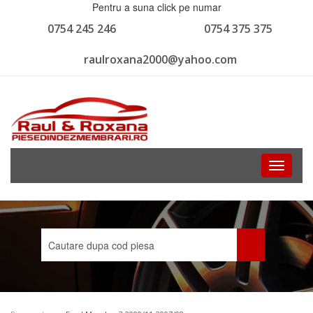
Pentru a suna click pe numar
0754 245 246
0754 375 375
raulroxana2000@yahoo.com
Toggle
navigati