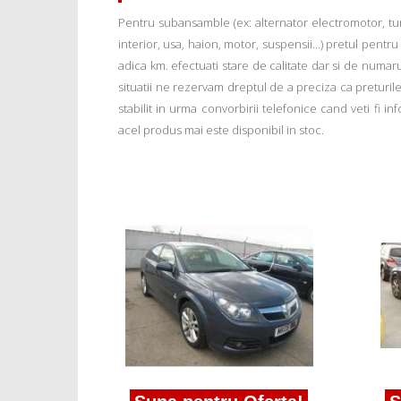
Pentru subansamble (ex: alternator electromotor, tu
interior, usa, haion, motor, suspensii...) pretul pentr
adica km. efectuati stare de calitate dar si de numar
situatii ne rezervam dreptul de a preciza ca preturile a
stabilit in urma convorbirii telefonice cand veti fi 
acel produs mai este disponibil in stoc.
nclus
 C