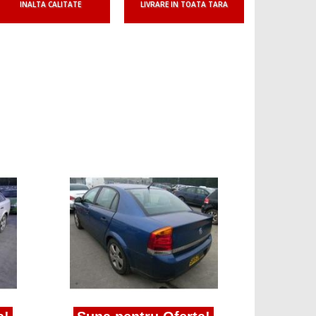
INALTA CALITATE
LIVRARE IN TOATA TARA
Suna 
pavilion 
2002/04-