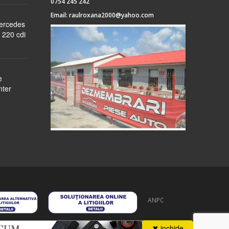
0754 245 242
Email:
raulroxana2000@yahoo.com
Mercedes
 220 cdi
e
nter
ANPC
 stoc
despre noi
formular cerere
autentificare
contact
✖ inchide