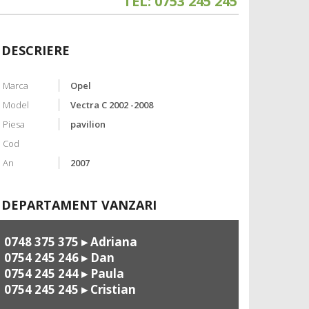
TEL: 0753 245 245
DESCRIERE
Marca
Opel
Model
Vectra C 2002 -2008
Piesa
pavilion
Cod
An
2007
DEPARTAMENT VANZARI
0748 375 375
▸ Adriana
0754 245 246
▸ Dan
0754 245 244
▸ Paula
0754 245 245
▸ Cristian