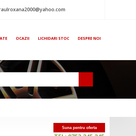
raulroxana2000@yahoo.com
ATE
OCAZII
LICHIDARI STOC
DESPRE NOI
Suna pentru oferta