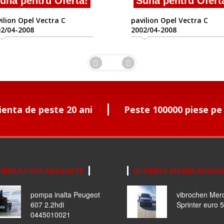
una pentru Oferta!
Suna pentru Ofert
ilion Opel Vectra C
pavilion Opel Vectra C
2/04-2008
2002/04-2008
ienta de peste 20 ani
Peste 100000 piese pe
IMELE PIESE ADAUGATE
ULTIMELE MASINI ADAUG
pompa inalta Peugeot
vibrochen Mer
607 2.2hdi
Sprinter euro 5
0445010021