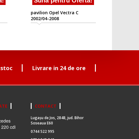
a!
Suna pentru Oferta!
pavilion Opel Vectra C
2002/04-2008
 stoc
Livrare in 24 de ore
ATE
CONTACT
Lugașu de Jos, 284B, jud. Bihor
cedes
Soseaua E60
 220 cdi
0744 522 995