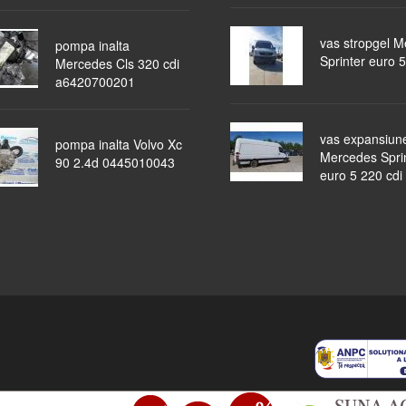
vas stropgel 
pompa inalta
Sprinter euro 5
Mercedes Cls 320 cdi
a6420700201
vas expansiun
pompa inalta Volvo Xc
Mercedes Spri
90 2.4d 0445010043
euro 5 220 cdi
piese auto
masini dezmembrate
ocazii
lichidari