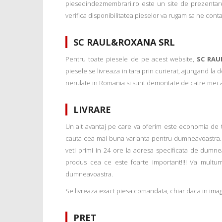
piesedindezmembrari.ro este un site de prezentare
verifica disponibilitatea pieselor va rugam sa ne conta
SC RAUL&ROXANA SRL
Pentru toate piesele de pe acest website,
SC RAU
piesele se livreaza in tara prin curierat, ajungand la
nerulate in Romania si sunt demontate de catre mecanic
LIVRARE
Un alt avantaj pe care va oferim este economia de tim
cauta cea mai buna varianta pentru dumneavoastra. 
veti primi in 24 ore la adresa specificata de dumne
produs cea ce este foarte important!!!! Va multu
dumneavoastra.
Se livreaza exact piesa comandata, chiar daca in imagi
PRET