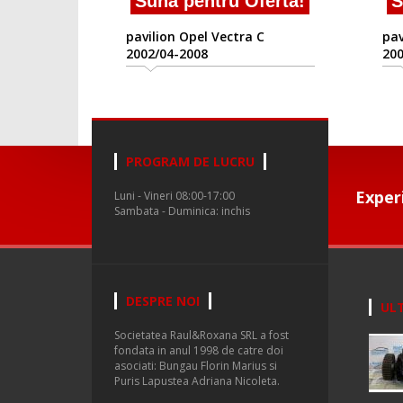
Suna pentru Oferta!
S
pavilion Opel Vectra C
pav
2002/04-2008
200
PROGRAM DE LUCRU
Exper
Luni - Vineri 08:00-17:00
Sambata - Duminica: inchis
DESPRE NOI
ULT
Societatea Raul&Roxana SRL a fost
fondata in anul 1998 de catre doi
asociati: Bungau Florin Marius si
Puris Lapustea Adriana Nicoleta.