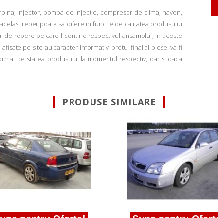
rbina, injector, pompa de injectie, compresor de clima, hayon,
u acelasi reper poate sa difere in functie de calitatea produsului
ul de repere pe care-l contine respectivul ansamblu , in aceste
fisate pe site au caracter informativ, pretul final al piesei va fi
informat de starea produsului la momentul respectiv, dar si daca
PRODUSE SIMILARE