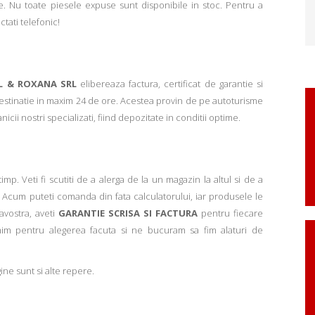
. Nu toate piesele expuse sunt disponibile in stoc. Pentru a
ctati telefonic!
L & ROXANA SRL
elibereaza factura, certificat de garantie si
 destinatie in maxim 24 de ore. Acestea provin de pe autoturisme
ii nostri specializati, fiind depozitate in conditii optime.
p. Veti fi scutiti de a alerga de la un magazin la altul si de a
Acum puteti comanda din fata calculatorului, iar produsele le
avostra, aveti
GARANTIE SCRISA SI FACTURA
pentru fiecare
mim pentru alegerea facuta si ne bucuram sa fim alaturi de
ne sunt si alte repere.