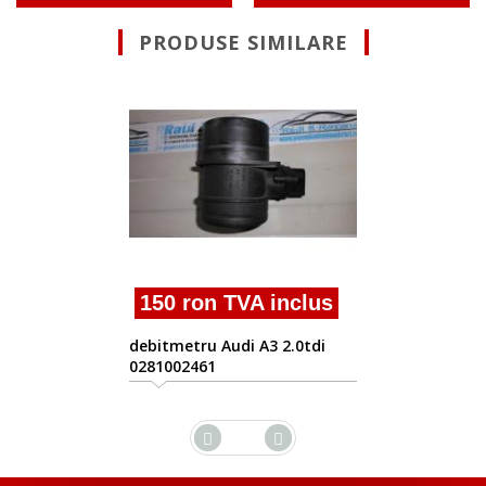
PRODUSE SIMILARE
150 ron TVA in
debitmetru Audi A3 2
bkd 0281002461
 inclus
A3 2.0tdi