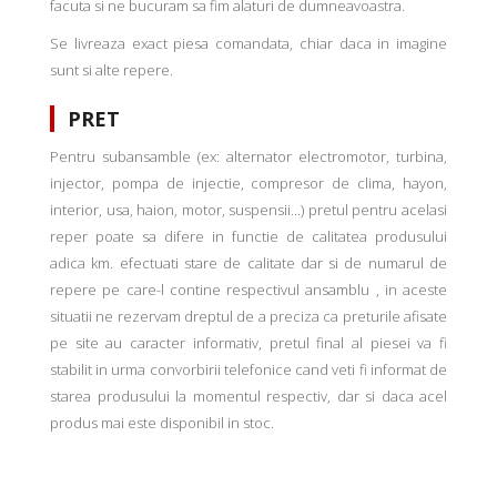
facuta si ne bucuram sa fim alaturi de dumneavoastra.
Se livreaza exact piesa comandata, chiar daca in imagine
sunt si alte repere.
PRET
Pentru subansamble (ex: alternator electromotor, turbina,
injector, pompa de injectie, compresor de clima, hayon,
interior, usa, haion, motor, suspensii...) pretul pentru acelasi
reper poate sa difere in functie de calitatea produsului
adica km. efectuati stare de calitate dar si de numarul de
repere pe care-l contine respectivul ansamblu , in aceste
situatii ne rezervam dreptul de a preciza ca preturile afisate
pe site au caracter informativ, pretul final al piesei va fi
stabilit in urma convorbirii telefonice cand veti fi informat de
starea produsului la momentul respectiv, dar si daca acel
produs mai este disponibil in stoc.