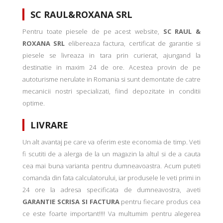
SC RAUL&ROXANA SRL
Pentru toate piesele de pe acest website,
SC RAUL &
ROXANA SRL
elibereaza factura, certificat de garantie si
piesele se livreaza in tara prin curierat, ajungand la
destinatie in maxim 24 de ore. Acestea provin de pe
autoturisme nerulate in Romania si sunt demontate de catre
mecanicii nostri specializati, fiind depozitate in conditii
optime.
LIVRARE
Un alt avantaj pe care va oferim este economia de timp. Veti
fi scutiti de a alerga de la un magazin la altul si de a cauta
cea mai buna varianta pentru dumneavoastra. Acum puteti
comanda din fata calculatorului, iar produsele le veti primi in
24 ore la adresa specificata de dumneavostra, aveti
GARANTIE SCRISA SI FACTURA
pentru fiecare produs cea
ce este foarte important!!!! Va multumim pentru alegerea