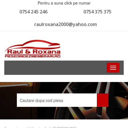
Pentru a suna click pe numar
0754 245 246
0754 375 375
raulroxana2000@yahoo.com
Toggle
navigati