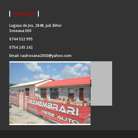
CONTACT
Lugașu de Jos, 284B, jud. Bihor
Soseaua E60
0744 522 995
0754 245 242
Email:
raulroxana2000@yahoo.com