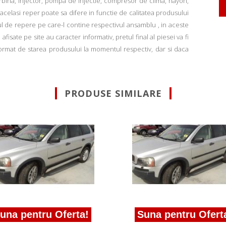
rbina, injector, pompa de injectie, compresor de clima, hayon,
u acelasi reper poate sa difere in functie de calitatea produsului
ul de repere pe care-l contine respectivul ansamblu , in aceste
fisate pe site au caracter informativ, pretul final al piesei va fi
informat de starea produsului la momentul respectiv, dar si daca
PRODUSE SIMILARE
una pentru Oferta!
Suna pentru Ofert