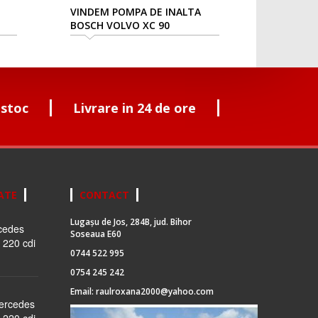
VINDEM POMPA DE INALTA
BOSCH VOLVO XC 90
 stoc
Livrare in 24 de ore
ATE
CONTACT
Lugașu de Jos, 284B, jud. Bihor
cedes
Soseaua E60
 220 cdi
0744 522 995
0754 245 242
Email:
raulroxana2000@yahoo.com
Mercedes