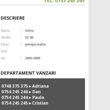
TEL: 0753 245 245
DESCRIERE
Marca
Volvo
Model
XC 90
Piesa
pompa inalta
Cod
An
2003-2009
DEPARTAMENT VANZARI
0748 375 375
▸ Adriana
0754 245 246
▸ Dan
0754 245 244
▸ Paula
0754 245 245
▸ Cristian