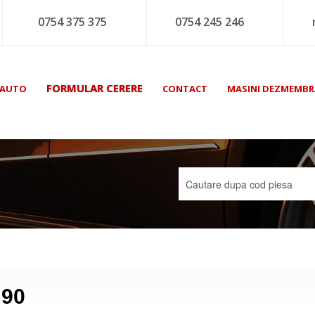
0754 375 375
0754 245 246
FORMULAR CERERE
 AUTO
CONTACT
MASINI DEZMEMBR
 90