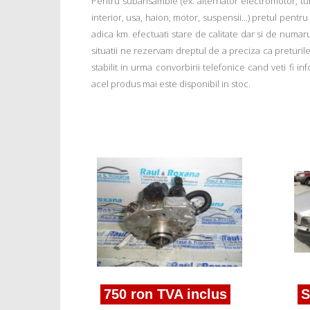
Pentru subansamble (ex: alternator electromotor, tu
interior, usa, haion, motor, suspensii...) pretul pentr
adica km. efectuati stare de calitate dar si de numar
situatii ne rezervam dreptul de a preciza ca preturile a
stabilit in urma convorbirii telefonice cand veti fi 
acel produs mai este disponibil in stoc.
750 ron TVA inclus
S