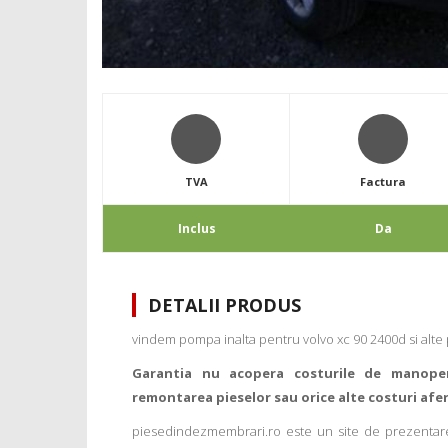
TVA
Factura
Inclus
Da
DETALII PRODUS
vindem pompa inalta pentru volvo xc 90 2400d si alte
Garantia nu acopera costurile de manope
remontarea pieselor sau orice alte costuri afe
piesedindezmembrari.ro este un site de prezentare