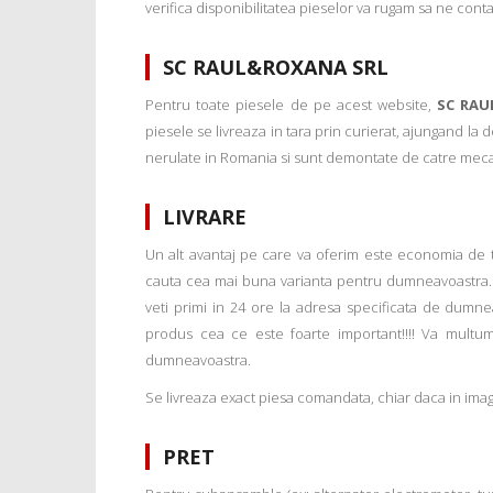
verifica disponibilitatea pieselor va rugam sa ne conta
SC RAUL&ROXANA SRL
Pentru toate piesele de pe acest website,
SC RAU
piesele se livreaza in tara prin curierat, ajungand la
nerulate in Romania si sunt demontate de catre mecanic
LIVRARE
Un alt avantaj pe care va oferim este economia de tim
cauta cea mai buna varianta pentru dumneavoastra. 
veti primi in 24 ore la adresa specificata de dumne
produs cea ce este foarte important!!!! Va multu
dumneavoastra.
Se livreaza exact piesa comandata, chiar daca in imagi
PRET