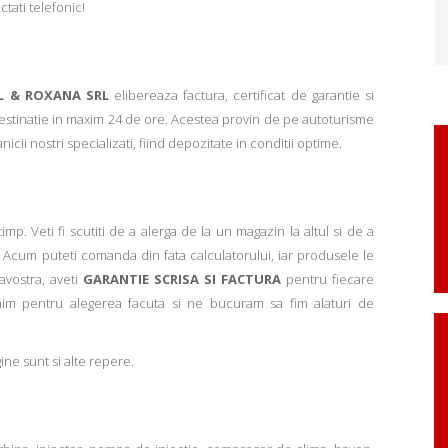
ctati telefonic!
L & ROXANA SRL
elibereaza factura, certificat de garantie si
 destinatie in maxim 24 de ore. Acestea provin de pe autoturisme
ii nostri specializati, fiind depozitate in conditii optime.
p. Veti fi scutiti de a alerga de la un magazin la altul si de a
Acum puteti comanda din fata calculatorului, iar produsele le
avostra, aveti
GARANTIE SCRISA SI FACTURA
pentru fiecare
mim pentru alegerea facuta si ne bucuram sa fim alaturi de
ne sunt si alte repere.