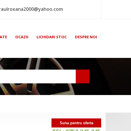
raulroxana2000@yahoo.com
ATE
OCAZII
LICHIDARI STOC
DESPRE NOI
Suna pentru oferta