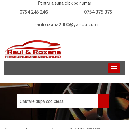
Pentru a suna click pe numar
0754 245 246
0754 375 375
raulroxana2000@yahoo.com
Toggle
navigati