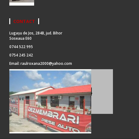
CONTACT
Lugașu de Jos, 284B, jud. Bihor
Soseaua E60
0744 522 995
0754 245 242
Email:
raulroxana2000@yahoo.com