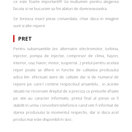
ce este foarte important!!!! Va multumim pentru alegerea
facuta si ne bucuram sa fim alaturi de dumneavoastra.
Se livreaza exact piesa comandata, chiar daca in imagine
sunt si alte repere.
PRET
Pentru subansamble (ex: alternator electromotor, turbina,
injector, pompa de injectie, compresor de clima, hayon,
interior, usa, haion, motor, suspensii...) pretul pentru acelasi
reper poate sa difere in functie de calitatea produsului
adica km. efectuati stare de calitate dar si de numarul de
repere pe care-l contine respectivul ansamblu , in aceste
situatii ne rezervam dreptul de a preciza ca preturile afisate
pe site au caracter informativ, pretul final al piesei va fi
stabilit in urma convorbirii telefonice cand veti fi informat de
starea produsului la momentul respectiv, dar si daca acel
produs mai este disponibil in stoc.