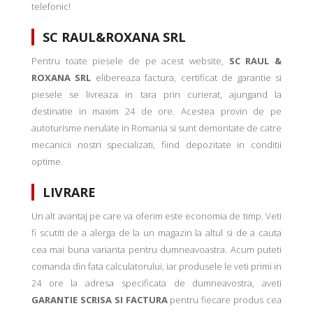
telefonic!
SC RAUL&ROXANA SRL
Pentru toate piesele de pe acest website,
SC RAUL &
ROXANA SRL
elibereaza factura, certificat de garantie si
piesele se livreaza in tara prin curierat, ajungand la
destinatie in maxim 24 de ore. Acestea provin de pe
autoturisme nerulate in Romania si sunt demontate de catre
mecanicii nostri specializati, fiind depozitate in conditii
optime.
LIVRARE
Un alt avantaj pe care va oferim este economia de timp. Veti
fi scutiti de a alerga de la un magazin la altul si de a cauta
cea mai buna varianta pentru dumneavoastra. Acum puteti
comanda din fata calculatorului, iar produsele le veti primi in
24 ore la adresa specificata de dumneavostra, aveti
GARANTIE SCRISA SI FACTURA
pentru fiecare produs cea