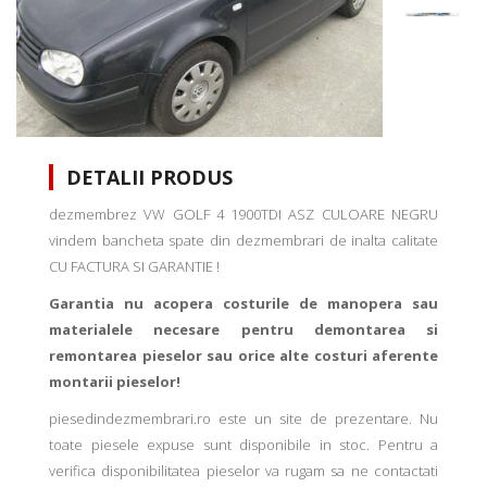
DETALII PRODUS
dezmembrez VW GOLF 4 1900TDI ASZ CULOARE NEGRU
vindem bancheta spate din dezmembrari de inalta calitate
CU FACTURA SI GARANTIE !
Garantia nu acopera costurile de manopera sau
materialele necesare pentru demontarea si
remontarea pieselor sau orice alte costuri aferente
montarii pieselor!
piesedindezmembrari.ro este un site de prezentare. Nu
toate piesele expuse sunt disponibile in stoc. Pentru a
verifica disponibilitatea pieselor va rugam sa ne contactati