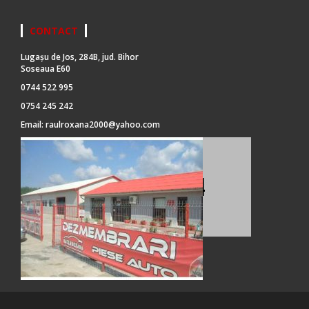
CONTACT
Lugașu de Jos, 284B, jud. Bihor
Soseaua E60
0744 522 995
0754 245 242
Email:
raulroxana2000@yahoo.com