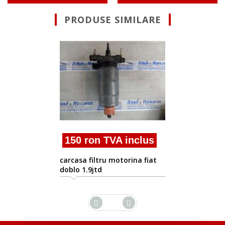
PRODUSE SIMILARE
350 ron TVA in
carcasa filtru motori
Doblo
 inclus
torina fiat