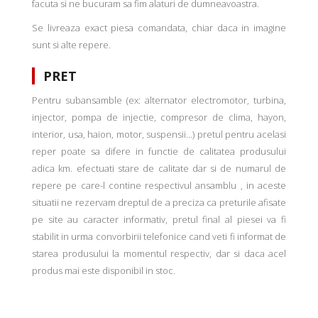
facuta si ne bucuram sa fim alaturi de dumneavoastra.
Se livreaza exact piesa comandata, chiar daca in imagine
sunt si alte repere.
PRET
Pentru subansamble (ex: alternator electromotor, turbina,
injector, pompa de injectie, compresor de clima, hayon,
interior, usa, haion, motor, suspensii...) pretul pentru acelasi
reper poate sa difere in functie de calitatea produsului
adica km. efectuati stare de calitate dar si de numarul de
repere pe care-l contine respectivul ansamblu , in aceste
situatii ne rezervam dreptul de a preciza ca preturile afisate
pe site au caracter informativ, pretul final al piesei va fi
stabilit in urma convorbirii telefonice cand veti fi informat de
starea produsului la momentul respectiv, dar si daca acel
produs mai este disponibil in stoc.