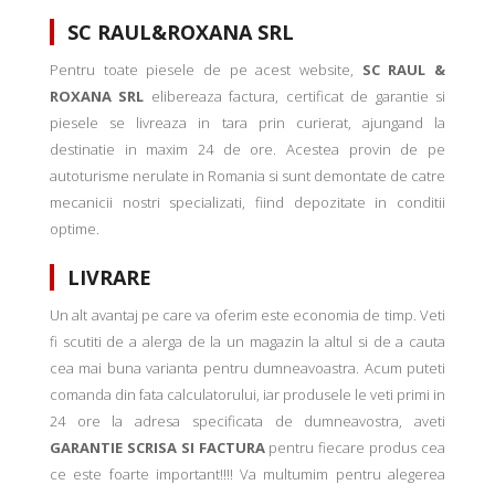
SC RAUL&ROXANA SRL
Pentru toate piesele de pe acest website,
SC RAUL &
ROXANA SRL
elibereaza factura, certificat de garantie si
piesele se livreaza in tara prin curierat, ajungand la
destinatie in maxim 24 de ore. Acestea provin de pe
autoturisme nerulate in Romania si sunt demontate de catre
mecanicii nostri specializati, fiind depozitate in conditii
optime.
LIVRARE
Un alt avantaj pe care va oferim este economia de timp. Veti
fi scutiti de a alerga de la un magazin la altul si de a cauta
cea mai buna varianta pentru dumneavoastra. Acum puteti
comanda din fata calculatorului, iar produsele le veti primi in
24 ore la adresa specificata de dumneavostra, aveti
GARANTIE SCRISA SI FACTURA
pentru fiecare produs cea
ce este foarte important!!!! Va multumim pentru alegerea