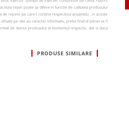
rbina, injector, pompa de injectie, compresor de clima, hayon,
u acelasi reper poate sa difere in functie de calitatea produsului
ul de repere pe care-l contine respectivul ansamblu , in aceste
fisate pe site au caracter informativ, pretul final al piesei va fi
informat de starea produsului la momentul respectiv, dar si daca
PRODUSE SIMILARE