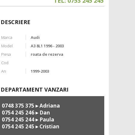
TEL: 0753 245 245
DESCRIERE
Marca
Audi
Model
A3 8L1 1996 - 2003
Piesa
roata de rezerva
Cod
An
1999-2003
DEPARTAMENT VANZARI
0748 375 375
▸ Adriana
0754 245 246
▸ Dan
0754 245 244
▸ Paula
0754 245 245
▸ Cristian