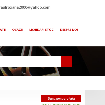
raulroxana2000@yahoo.com
ATE
OCAZII
LICHIDARI STOC
DESPRE NOI
Suna pentru oferta