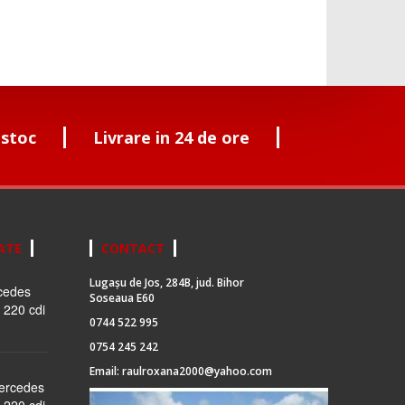
 stoc
Livrare in 24 de ore
ATE
CONTACT
Lugașu de Jos, 284B, jud. Bihor
cedes
Soseaua E60
 220 cdi
0744 522 995
0754 245 242
Email:
raulroxana2000@yahoo.com
Mercedes