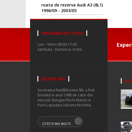
roata de rezerva Audi A3 (8L1)
1996/09 - 2003/05
PROGRAM DE LUCRU
Exper
Luni - Vineri 08:00-17:00
Sambata - Duminica: inchis
DESPRE NOI
ULT
Societatea Raul&Roxana SRL a fost
fondata in anul 1998 de catre doi
asociati: Bungau Florin Marius si
Puris Lapustea Adriana Nicoleta.
CITESTE MAI MULTE