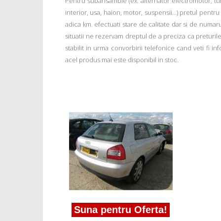
Pentru subansamble (ex: alternator electromotor, tu
interior, usa, haion, motor, suspensii...) pretul pentr
adica km. efectuati stare de calitate dar si de numar
situatii ne rezervam dreptul de a preciza ca preturile a
stabilit in urma convorbirii telefonice cand veti fi 
acel produs mai este disponibil in stoc.
Suna pentru Oferta!