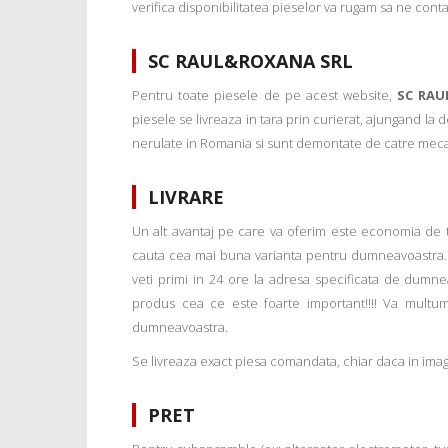
verifica disponibilitatea pieselor va rugam sa ne conta
SC RAUL&ROXANA SRL
Pentru toate piesele de pe acest website,
SC RAU
piesele se livreaza in tara prin curierat, ajungand la
nerulate in Romania si sunt demontate de catre mecanic
LIVRARE
Un alt avantaj pe care va oferim este economia de tim
cauta cea mai buna varianta pentru dumneavoastra. 
veti primi in 24 ore la adresa specificata de dumne
produs cea ce este foarte important!!!! Va multu
dumneavoastra.
Se livreaza exact piesa comandata, chiar daca in imagi
PRET