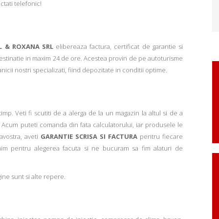
ctati telefonic!
L & ROXANA SRL
elibereaza factura, certificat de garantie si
 destinatie in maxim 24 de ore. Acestea provin de pe autoturisme
ii nostri specializati, fiind depozitate in conditii optime.
p. Veti fi scutiti de a alerga de la un magazin la altul si de a
Acum puteti comanda din fata calculatorului, iar produsele le
avostra, aveti
GARANTIE SCRISA SI FACTURA
pentru fiecare
mim pentru alegerea facuta si ne bucuram sa fim alaturi de
ne sunt si alte repere.