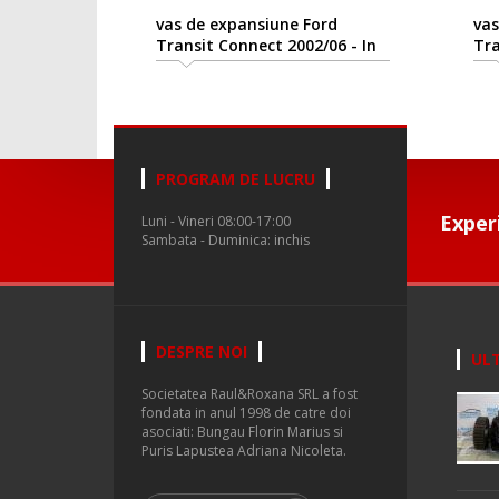
vas de expansiune Ford
vas
Transit Connect 2002/06 - In
Tra
prezent
pr
PROGRAM DE LUCRU
Exper
Luni - Vineri 08:00-17:00
Sambata - Duminica: inchis
DESPRE NOI
ULT
Societatea Raul&Roxana SRL a fost
fondata in anul 1998 de catre doi
asociati: Bungau Florin Marius si
Puris Lapustea Adriana Nicoleta.