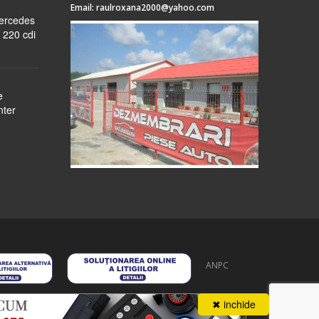
Email:
raulroxana2000@yahoo.com
Mercedes
 220 cdi
e
nter
ANPC
 stoc
despre noi
formular cerere
autentificare
contact
✖ inchide