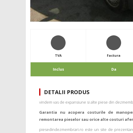
TVA
Factura
Inclus
Da
DETALII PRODUS
vindem vas de expansiune si alte piese din dezmembr
Garantia nu acopera costurile de manope
remontarea pieselor sau orice alte costuri afe
piesedindezmembrari.ro este un site de prezentare