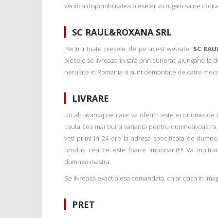
verifica disponibilitatea pieselor va rugam sa ne conta
SC RAUL&ROXANA SRL
Pentru toate piesele de pe acest website,
SC RAU
piesele se livreaza in tara prin curierat, ajungand la
nerulate in Romania si sunt demontate de catre mecanic
LIVRARE
Un alt avantaj pe care va oferim este economia de tim
cauta cea mai buna varianta pentru dumneavoastra. 
veti primi in 24 ore la adresa specificata de dumne
produs cea ce este foarte important!!!! Va multu
dumneavoastra.
Se livreaza exact piesa comandata, chiar daca in imagi
PRET