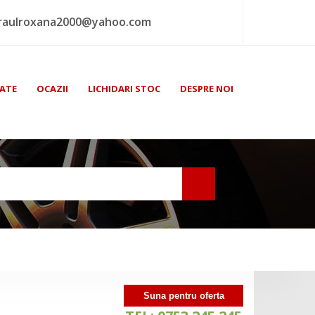
raulroxana2000@yahoo.com
ATE
OCAZII
LICHIDARI STOC
DESPRE NOI
Suna pentru oferta