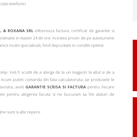
ctati telefonic!
L & ROXANA SRL
elibereaza factura, certificat de garantie si
 destinatie in maxim 24 de ore. Acestea provin de pe autoturisme
ii nostri specializati, fiind depozitate in conditii optime.
p. Veti fi scutiti de a alerga de la un magazin la altul si de a
Acum puteti comanda din fata calculatorului, iar produsele le
avostra, aveti
GARANTIE SCRISA SI FACTURA
pentru fiecare
mim pentru alegerea facuta si ne bucuram sa fim alaturi de
ne sunt si alte repere.