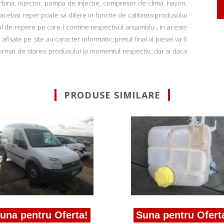
rbina, injector, pompa de injectie, compresor de clima, hayon,
u acelasi reper poate sa difere in functie de calitatea produsului
ul de repere pe care-l contine respectivul ansamblu , in aceste
fisate pe site au caracter informativ, pretul final al piesei va fi
informat de starea produsului la momentul respectiv, dar si daca
PRODUSE SIMILARE
una pentru Oferta!
Suna pentru Ofert