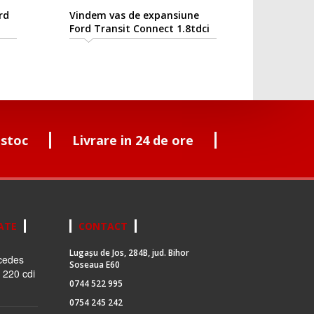
rd
Vindem vas de expansiune
Ford Transit Connect 1.8tdci
 stoc
Livrare in 24 de ore
ATE
CONTACT
Lugașu de Jos, 284B, jud. Bihor
cedes
Soseaua E60
 220 cdi
0744 522 995
0754 245 242