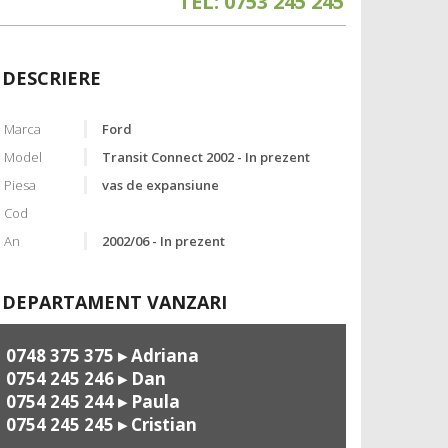
TEL: 0753 245 245
DESCRIERE
Marca
Ford
Model
Transit Connect 2002 - In prezent
Piesa
vas de expansiune
Cod
An
2002/06 - In prezent
DEPARTAMENT VANZARI
0748 375 375
▸ Adriana
0754 245 246
▸ Dan
0754 245 244
▸ Paula
0754 245 245
▸ Cristian