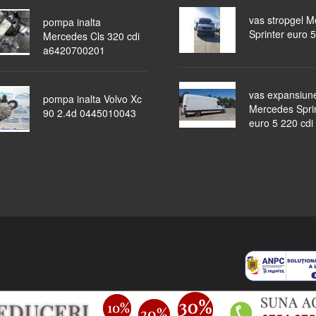
vas stropgel 
pompa inalta
Sprinter euro 5
Mercedes Cls 320 cdi
a6420700201
vas expansiun
pompa inalta Volvo Xc
Mercedes Spri
90 2.4d 0445010043
euro 5 220 cdi
piese auto
masini dezmembrate
ocazii
lichidari