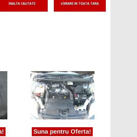
INALTA CALITATE
LIVRARE IN TOATA TARA
Suna 
vas de e
Transit C
prezent
a!
Suna pentru Oferta!