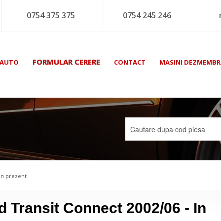
0754 375 375
0754 245 246
FORMULAR CERERE
 AUTO
CONTACT
MASINI DEZMEMBR
In prezent
 Transit Connect 2002/06 - In