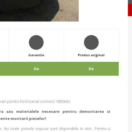
Garantie
Produs original
Da
Da
ari pentru ford transit connect 1800tdci
ra sau materialele necesare pentru demontarea si
rente montarii pieselor!
. Nu toate piesele expuse sunt disponibile in stoc. Pentru a