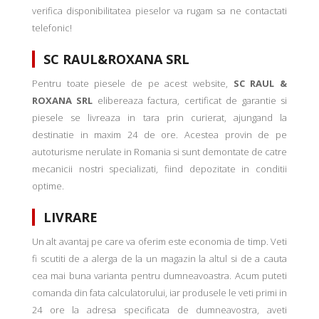
verifica disponibilitatea pieselor va rugam sa ne contactati
telefonic!
SC RAUL&ROXANA SRL
Pentru toate piesele de pe acest website,
SC RAUL &
ROXANA SRL
elibereaza factura, certificat de garantie si
piesele se livreaza in tara prin curierat, ajungand la
destinatie in maxim 24 de ore. Acestea provin de pe
autoturisme nerulate in Romania si sunt demontate de catre
mecanicii nostri specializati, fiind depozitate in conditii
optime.
LIVRARE
Un alt avantaj pe care va oferim este economia de timp. Veti
fi scutiti de a alerga de la un magazin la altul si de a cauta
cea mai buna varianta pentru dumneavoastra. Acum puteti
comanda din fata calculatorului, iar produsele le veti primi in
24 ore la adresa specificata de dumneavostra, aveti