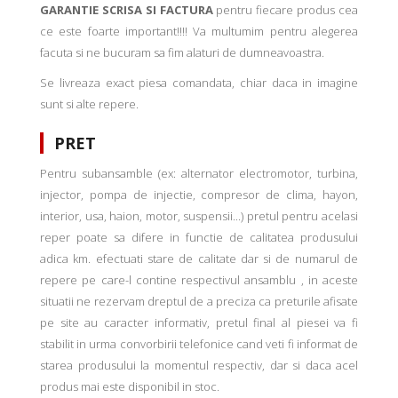
GARANTIE SCRISA SI FACTURA
pentru fiecare produs cea
ce este foarte important!!!! Va multumim pentru alegerea
facuta si ne bucuram sa fim alaturi de dumneavoastra.
Se livreaza exact piesa comandata, chiar daca in imagine
sunt si alte repere.
PRET
Pentru subansamble (ex: alternator electromotor, turbina,
injector, pompa de injectie, compresor de clima, hayon,
interior, usa, haion, motor, suspensii...) pretul pentru acelasi
reper poate sa difere in functie de calitatea produsului
adica km. efectuati stare de calitate dar si de numarul de
repere pe care-l contine respectivul ansamblu , in aceste
situatii ne rezervam dreptul de a preciza ca preturile afisate
pe site au caracter informativ, pretul final al piesei va fi
stabilit in urma convorbirii telefonice cand veti fi informat de
starea produsului la momentul respectiv, dar si daca acel
produs mai este disponibil in stoc.