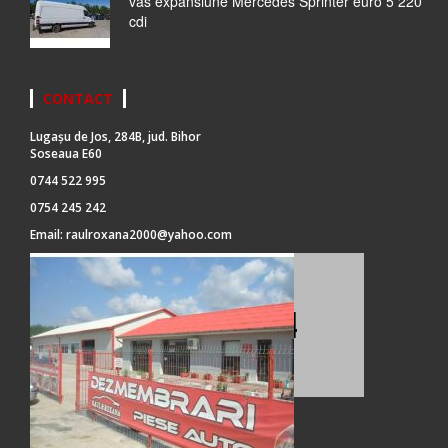
vas expansiune Mercedes Sprinter euro 5 220
cdi
CONTACT
Lugașu de Jos, 284B, jud. Bihor
Soseaua E60
0744 522 995
0754 245 242
Email:
raulroxana2000@yahoo.com