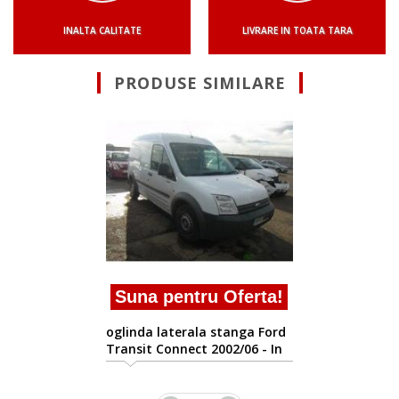
INALTA CALITATE
LIVRARE IN TOATA TARA
PRODUSE SIMILARE
Suna pentru Oferta
Vindem oglinda laterala
stanga Ford Transit Conne
1.8tddi
rta!
a Ford
 - In