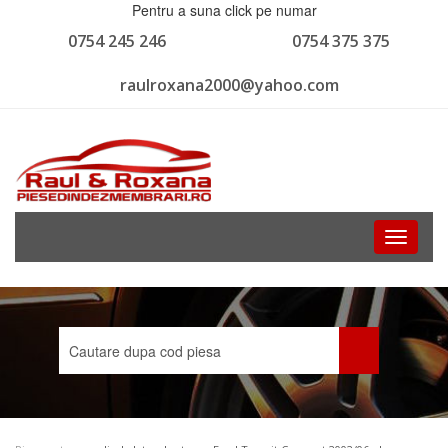
Pentru a suna click pe numar
0754 245 246
0754 375 375
raulroxana2000@yahoo.com
Toggle
navigati