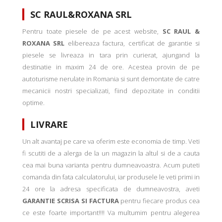
SC RAUL&ROXANA SRL
Pentru toate piesele de pe acest website,
SC RAUL &
ROXANA SRL
elibereaza factura, certificat de garantie si
piesele se livreaza in tara prin curierat, ajungand la
destinatie in maxim 24 de ore. Acestea provin de pe
autoturisme nerulate in Romania si sunt demontate de catre
mecanicii nostri specializati, fiind depozitate in conditii
optime.
LIVRARE
Un alt avantaj pe care va oferim este economia de timp. Veti
fi scutiti de a alerga de la un magazin la altul si de a cauta
cea mai buna varianta pentru dumneavoastra. Acum puteti
comanda din fata calculatorului, iar produsele le veti primi in
24 ore la adresa specificata de dumneavostra, aveti
GARANTIE SCRISA SI FACTURA
pentru fiecare produs cea
ce este foarte important!!!! Va multumim pentru alegerea