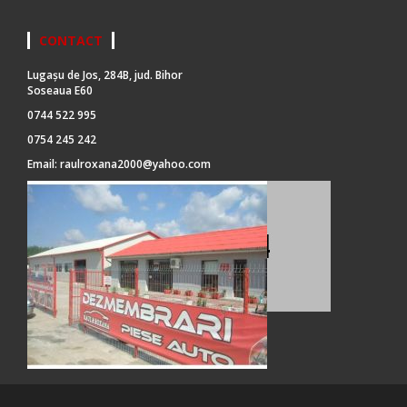
CONTACT
Lugașu de Jos, 284B, jud. Bihor
Soseaua E60
0744 522 995
0754 245 242
Email:
raulroxana2000@yahoo.com