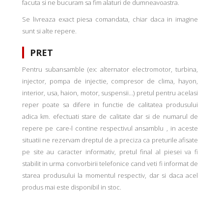
facuta si ne bucuram sa fim alaturi de dumneavoastra.
Se livreaza exact piesa comandata, chiar daca in imagine
sunt si alte repere.
PRET
Pentru subansamble (ex: alternator electromotor, turbina,
injector, pompa de injectie, compresor de clima, hayon,
interior, usa, haion, motor, suspensii...) pretul pentru acelasi
reper poate sa difere in functie de calitatea produsului
adica km. efectuati stare de calitate dar si de numarul de
repere pe care-l contine respectivul ansamblu , in aceste
situatii ne rezervam dreptul de a preciza ca preturile afisate
pe site au caracter informativ, pretul final al piesei va fi
stabilit in urma convorbirii telefonice cand veti fi informat de
starea produsului la momentul respectiv, dar si daca acel
produs mai este disponibil in stoc.