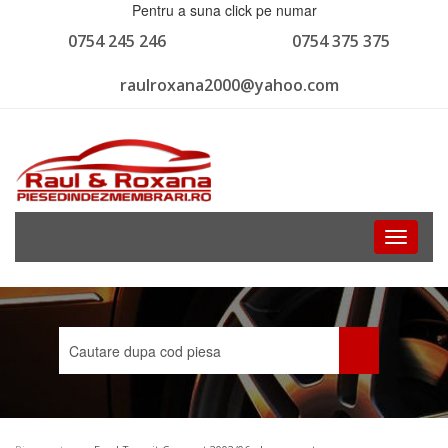
Pentru a suna click pe numar
0754 245 246
0754 375 375
raulroxana2000@yahoo.com
Toggle
navigati