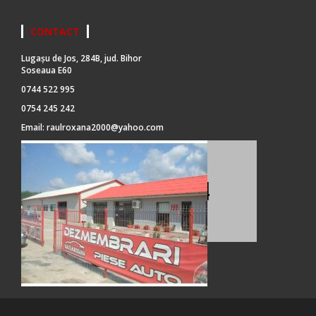
CONTACT
Lugașu de Jos, 284B, jud. Bihor
Soseaua E60
0744 522 995
0754 245 242
Email:
raulroxana2000@yahoo.com