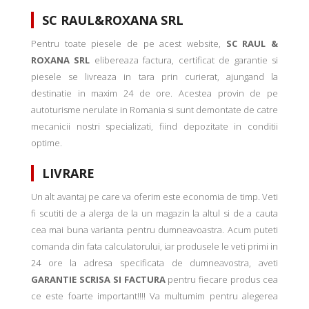
SC RAUL&ROXANA SRL
Pentru toate piesele de pe acest website,
SC RAUL &
ROXANA SRL
elibereaza factura, certificat de garantie si
piesele se livreaza in tara prin curierat, ajungand la
destinatie in maxim 24 de ore. Acestea provin de pe
autoturisme nerulate in Romania si sunt demontate de catre
mecanicii nostri specializati, fiind depozitate in conditii
optime.
LIVRARE
Un alt avantaj pe care va oferim este economia de timp. Veti
fi scutiti de a alerga de la un magazin la altul si de a cauta
cea mai buna varianta pentru dumneavoastra. Acum puteti
comanda din fata calculatorului, iar produsele le veti primi in
24 ore la adresa specificata de dumneavostra, aveti
GARANTIE SCRISA SI FACTURA
pentru fiecare produs cea
ce este foarte important!!!! Va multumim pentru alegerea