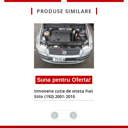
PRODUSE SIMILARE
Suna pentru Of
timonerie cutie de vi
Stilo (192) 2001-2010
 Oferta!
e viteza Fiat
2010