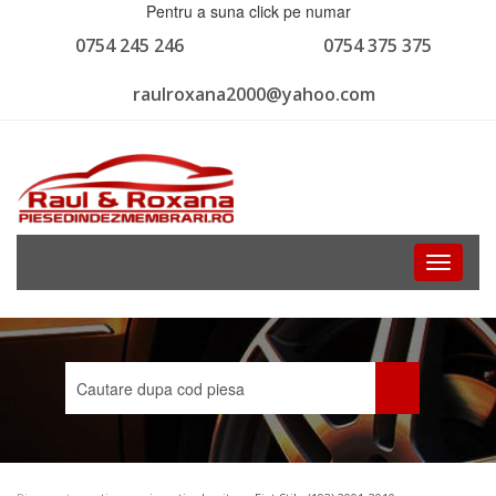
Pentru a suna click pe numar
0754 245 246
0754 375 375
raulroxana2000@yahoo.com
Toggle
navigati