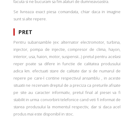
facuta si ne bucuram sa fim alaturi de dumneavoastra.
Se livreaza exact piesa comandata, chiar daca in imagine
sunt si alte repere.
PRET
Pentru subansamble (ex: alternator electromotor, turbina,
injector, pompa de injectie, compresor de clima, hayon,
interior, usa, haion, motor, suspensii...) pretul pentru acelasi
reper poate sa difere in functie de calitatea produsului
adica km. efectuati stare de calitate dar si de numarul de
repere pe care-l contine respectivul ansamblu , in aceste
situatii ne rezervam dreptul de a preciza ca preturile afisate
pe site au caracter informativ, pretul final al piesei va fi
stabilit in urma convorbirii telefonice cand veti fi informat de
starea produsului la momentul respectiv, dar si daca acel
produs mai este disponibil in stoc.