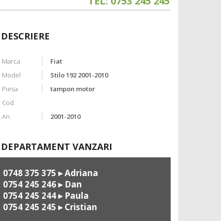
TEL: 0753 245 245
DESCRIERE
Marca
Fiat
Model
Stilo 192 2001-2010
Piesa
tampon motor
Cod
An
2001-2010
DEPARTAMENT VANZARI
0748 375 375
▸ Adriana
0754 245 246
▸ Dan
0754 245 244
▸ Paula
0754 245 245
▸ Cristian