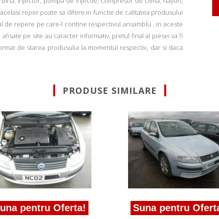
rbina, injector, pompa de injectie, compresor de clima, hayon,
u acelasi reper poate sa difere in functie de calitatea produsului
ul de repere pe care-l contine respectivul ansamblu , in aceste
fisate pe site au caracter informativ, pretul final al piesei va fi
informat de starea produsului la momentul respectiv, dar si daca
PRODUSE SIMILARE
una pentru Oferta!
Suna pentru Ofert