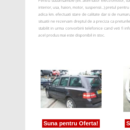
Pentru subansamble (ex: alternator electromotor, tu
interior, usa, haion, motor, suspensii...) pretul pentr
adica km. efectuati stare de calitate dar si de numar
situatii ne rezervam dreptul de a preciza ca preturile a
stabilit in urma convorbirii telefonice cand veti fi 
acel produs mai este disponibil in stoc.
ferta!
ilo (192)
Suna pentru Oferta!
S