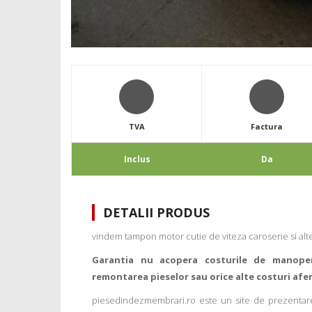
TVA
Factura
Inclus
Da
DETALII PRODUS
vindem tampon motor cutie de viteza caroserie si alte
Garantia nu acopera costurile de manope
remontarea pieselor sau orice alte costuri afe
piesedindezmembrari.ro este un site de prezentare