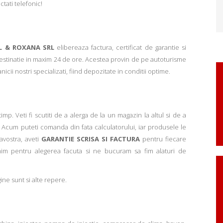
ctati telefonic!
L & ROXANA SRL
elibereaza factura, certificat de garantie si
 destinatie in maxim 24 de ore. Acestea provin de pe autoturisme
ii nostri specializati, fiind depozitate in conditii optime.
p. Veti fi scutiti de a alerga de la un magazin la altul si de a
Acum puteti comanda din fata calculatorului, iar produsele le
avostra, aveti
GARANTIE SCRISA SI FACTURA
pentru fiecare
mim pentru alegerea facuta si ne bucuram sa fim alaturi de
ne sunt si alte repere.