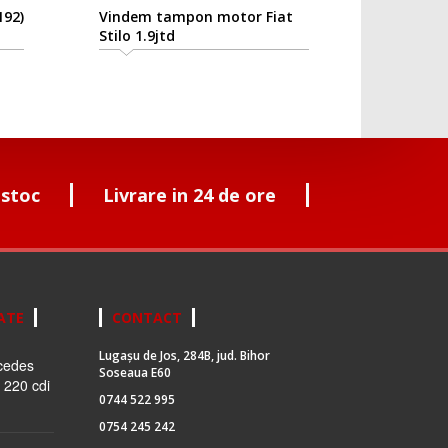
192)
Vindem tampon motor Fiat
Stilo 1.9jtd
 stoc
Livrare in 24 de ore
ATE
CONTACT
Lugașu de Jos, 284B, jud. Bihor
cedes
Soseaua E60
 220 cdi
0744 522 995
0754 245 242