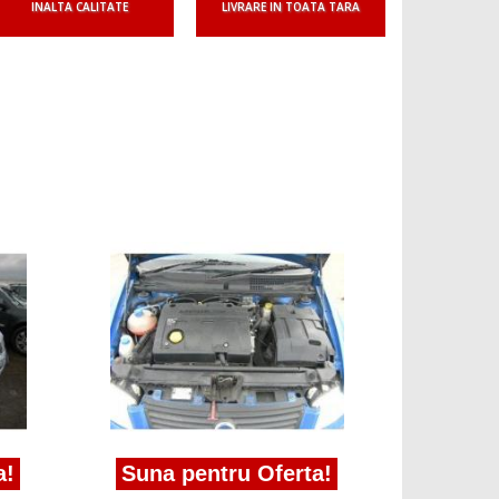
INALTA CALITATE
LIVRARE IN TOATA TARA
Suna 
Vindem 
Stilo 1.9j
a!
Suna pentru Oferta!