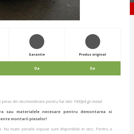
Garantie
Produs original
Da
Da
 piese din dezmembrare pentru fiat stilo 1900jtd gri metal
ra sau materialele necesare pentru demontarea si
rente montarii pieselor!
. Nu toate piesele expuse sunt disponibile in stoc. Pentru a