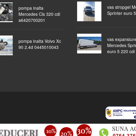
vas stropgel 
pompa inalta
Sprinter euro 5
Mercedes Cls 320 cdi
a6420700201
vas expansiun
pompa inalta Volvo Xc
Mercedes Spri
90 2.4d 0445010043
euro 5 220 cdi
piese auto
masini dezmembrate
ocazii
lichidari