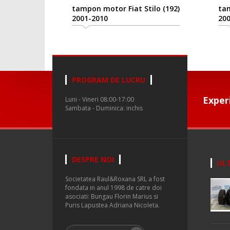
tampon motor Fiat Stilo (192)
tam
2001-2010
200
PROGRAM DE LUCRU
Exper
Luni - Vineri 08:00-17:00
Sambata - Duminica: inchis
DESPRE NOI
ULT
Societatea Raul&Roxana SRL a fost
fondata in anul 1998 de catre doi
asociati: Bungau Florin Marius si
Puris Lapustea Adriana Nicoleta.