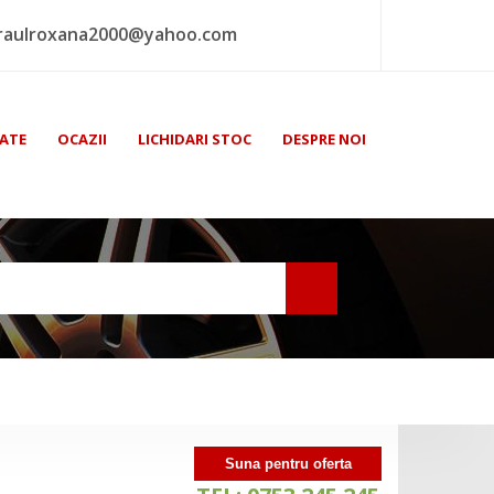
raulroxana2000@yahoo.com
ATE
OCAZII
LICHIDARI STOC
DESPRE NOI
Suna pentru oferta