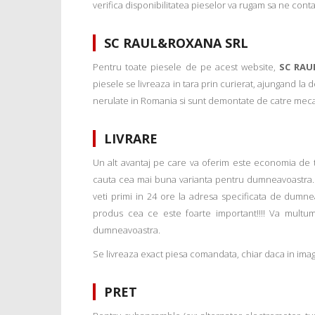
verifica disponibilitatea pieselor va rugam sa ne conta
SC RAUL&ROXANA SRL
Pentru toate piesele de pe acest website,
SC RAU
piesele se livreaza in tara prin curierat, ajungand la
nerulate in Romania si sunt demontate de catre mecanic
LIVRARE
Un alt avantaj pe care va oferim este economia de tim
cauta cea mai buna varianta pentru dumneavoastra. 
veti primi in 24 ore la adresa specificata de dumne
produs cea ce este foarte important!!!! Va multu
dumneavoastra.
Se livreaza exact piesa comandata, chiar daca in imagi
PRET