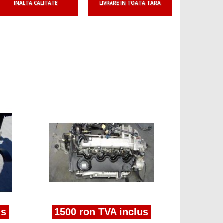
INALTA CALITATE
LIVRARE IN TOATA TARA
2900 
motor Fia
us
1500 ron TVA inclus