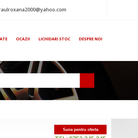
raulroxana2000@yahoo.com
ATE
OCAZII
LICHIDARI STOC
DESPRE NOI
Suna pentru oferta