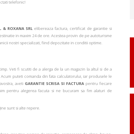
ctati telefonic!
L & ROXANA SRL
elibereaza factura, certificat de garantie si
 destinatie in maxim 24 de ore. Acestea provin de pe autoturisme
ii nostri specializati, fiind depozitate in conditii optime.
p. Veti fi scutiti de a alerga de la un magazin la altul si de a
Acum puteti comanda din fata calculatorului, iar produsele le
avostra, aveti
GARANTIE SCRISA SI FACTURA
pentru fiecare
mim pentru alegerea facuta si ne bucuram sa fim alaturi de
ne sunt si alte repere.