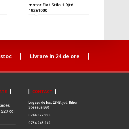
motor Fiat Stilo 1.9jtd
192a1000
 stoc
Livrare in 24 de ore
ATE
CONTACT
Lugașu de Jos, 284B, jud. Bihor
cedes
Soseaua E60
 220 cdi
0744 522 995
0754 245 242