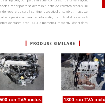
rbina, injector, pompa de injectie, compresor de clima, hayon,
u acelasi reper poate sa difere in functie de calitatea produsului
ul de repere pe care-l contine respectivul ansamblu , in aceste
fisate pe site au caracter informativ, pretul final al piesei va fi
informat de starea produsului la momentul respectiv, dar si daca
PRODUSE SIMILARE
500 ron TVA inclus
1300 ron TVA incl