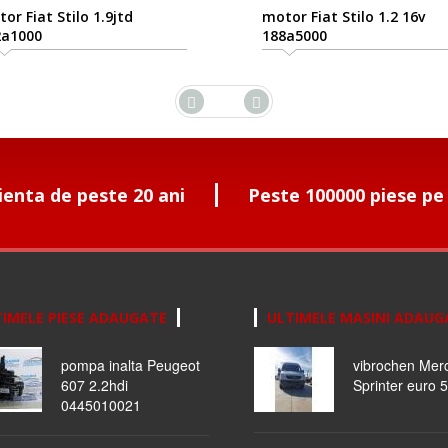
or Fiat Stilo 1.9jtd
motor Fiat Stilo 1.2 16v
2a1000
188a5000
ienta de peste 20 ani
Peste 100000 piese pe
IMELE PIESE ADAUGATE
ULTIMELE MASINI ADAUG
pompa inalta Peugeot
vibrochen Mer
607 2.2hdi
Sprinter euro 5
0445010021