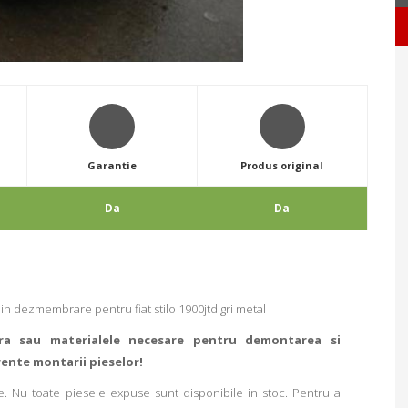
Garantie
Produs original
Da
Da
in dezmembrare pentru fiat stilo 1900jtd gri metal
ra sau materialele necesare pentru demontarea si
rente montarii pieselor!
. Nu toate piesele expuse sunt disponibile in stoc. Pentru a