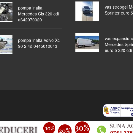
vas stropgel 
pompa inalta
Sprinter euro 5
Mercedes Cls 320 cdi
a6420700201
vas expansiun
pompa inalta Volvo Xc
Mercedes Spri
90 2.4d 0445010043
euro 5 220 cdi
piese auto
masini dezmembrate
ocazii
lichidari