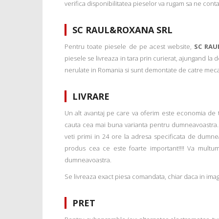
verifica disponibilitatea pieselor va rugam sa ne conta
SC RAUL&ROXANA SRL
Pentru toate piesele de pe acest website,
SC RAU
piesele se livreaza in tara prin curierat, ajungand la
nerulate in Romania si sunt demontate de catre mecanic
LIVRARE
Un alt avantaj pe care va oferim este economia de tim
cauta cea mai buna varianta pentru dumneavoastra. 
veti primi in 24 ore la adresa specificata de dumne
produs cea ce este foarte important!!!! Va multu
dumneavoastra.
Se livreaza exact piesa comandata, chiar daca in imagi
PRET