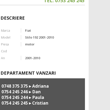
TEL: 0753 245 245
DESCRIERE
Marca
Fiat
Model
Stilo 192 2001-2010
Piesa
motor
Cod
An
2001-2010
DEPARTAMENT VANZARI
0748 375 375
▸ Adriana
0754 245 246
▸ Dan
0754 245 244
▸ Paula
0754 245 245
▸ Cristian