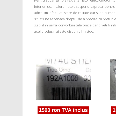
Pentru subansamble (ex: alternator electromotor, tu
interior, usa, haion, motor, suspensii...) pretul pentr
adica km. efectuati stare de calitate dar si de numar
situatii ne rezervam dreptul de a preciza ca preturile a
stabilit in urma convorbirii telefonice cand veti fi 
acel produs mai este disponibil in stoc.
inclus
16v
1500 ron TVA inclus
1