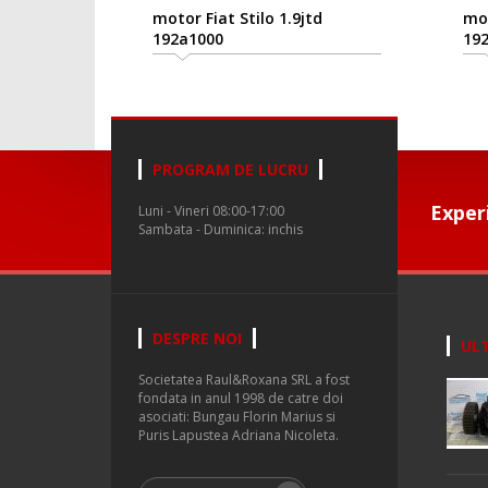
motor Fiat Stilo 1.9jtd
mot
192a1000
19
PROGRAM DE LUCRU
Exper
Luni - Vineri 08:00-17:00
Sambata - Duminica: inchis
DESPRE NOI
ULT
Societatea Raul&Roxana SRL a fost
fondata in anul 1998 de catre doi
asociati: Bungau Florin Marius si
Puris Lapustea Adriana Nicoleta.