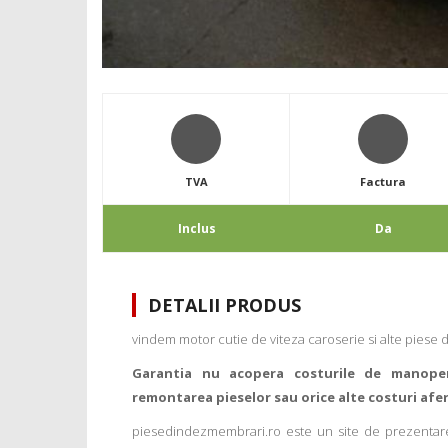
TVA
Factura
Inclus
Da
DETALII PRODUS
vindem motor cutie de viteza caroserie si alte piese d
Garantia nu acopera costurile de manope
remontarea pieselor sau orice alte costuri afe
piesedindezmembrari.ro este un site de prezentare