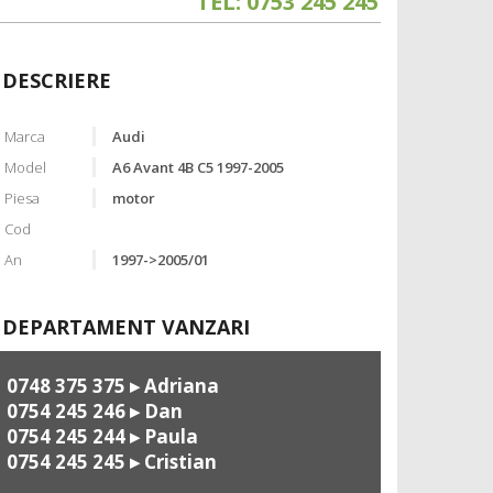
TEL: 0753 245 245
DESCRIERE
Marca
Audi
Model
A6 Avant 4B C5 1997-2005
Piesa
motor
Cod
An
1997->2005/01
DEPARTAMENT VANZARI
0748 375 375
▸ Adriana
0754 245 246
▸ Dan
0754 245 244
▸ Paula
0754 245 245
▸ Cristian