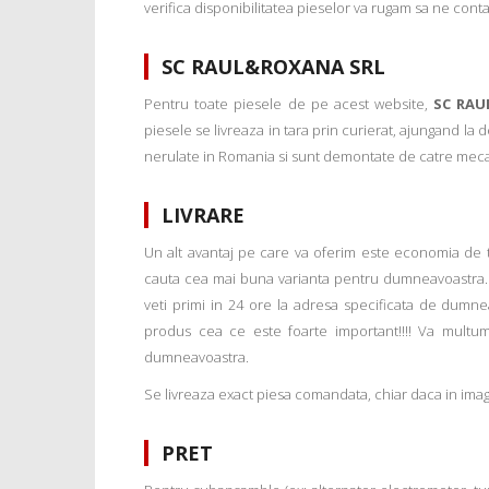
verifica disponibilitatea pieselor va rugam sa ne conta
SC RAUL&ROXANA SRL
Pentru toate piesele de pe acest website,
SC RAU
piesele se livreaza in tara prin curierat, ajungand la
nerulate in Romania si sunt demontate de catre mecanic
LIVRARE
Un alt avantaj pe care va oferim este economia de tim
cauta cea mai buna varianta pentru dumneavoastra. 
veti primi in 24 ore la adresa specificata de dumne
produs cea ce este foarte important!!!! Va multu
dumneavoastra.
Se livreaza exact piesa comandata, chiar daca in imagi
PRET