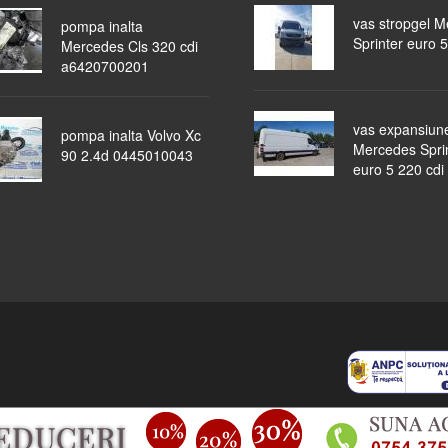
vas stropgel 
pompa inalta
Sprinter euro 5
Mercedes Cls 320 cdi
a6420700201
vas expansiun
pompa inalta Volvo Xc
Mercedes Spri
90 2.4d 0445010043
euro 5 220 cdi
piese auto
masini dezmembrate
ocazii
lichidari