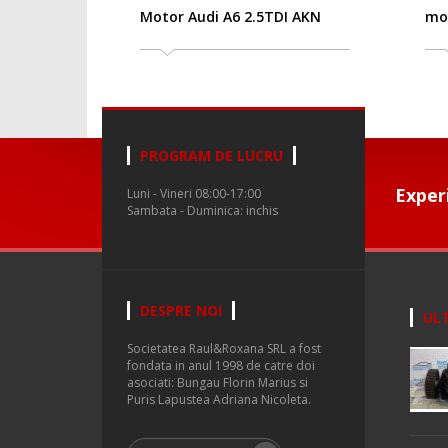
Motor Audi A6 2.5TDI AKN
motor
PROGRAM DE LUCRU
Exper
Luni - Vineri 08:00-17:00
Sambata - Duminica: inchis
DESPRE NOI
ULT
Societatea Raul&Roxana SRL a fost
fondata in anul 1998 de catre doi
asociati: Bungau Florin Marius si
Puris Lapustea Adriana Nicoleta.