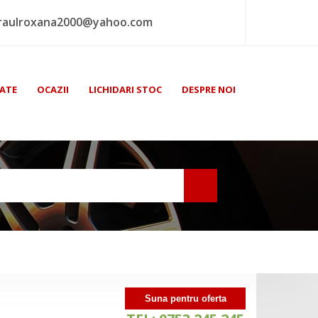
raulroxana2000@yahoo.com
ATE
OCAZII
LICHIDARI STOC
DESPRE NOI
Suna pentru oferta