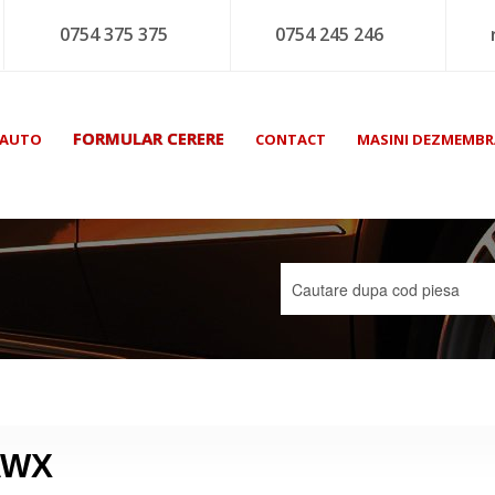
0754 375 375
0754 245 246
FORMULAR CERERE
 AUTO
CONTACT
MASINI DEZMEMBR
 AWX