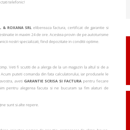
ctati telefonic!
L & ROXANA SRL
elibereaza factura, certificat de garantie si
 destinatie in maxim 24 de ore. Acestea provin de pe autoturisme
ii nostri specializati, fiind depozitate in conditii optime.
p. Veti fi scutiti de a alerga de la un magazin la altul si de a
Acum puteti comanda din fata calculatorului, iar produsele le
avostra, aveti
GARANTIE SCRISA SI FACTURA
pentru fiecare
mim pentru alegerea facuta si ne bucuram sa fim alaturi de
ne sunt si alte repere.