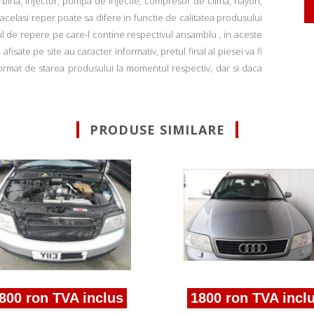
rbina, injector, pompa de injectie, compresor de clima, hayon,
u acelasi reper poate sa difere in functie de calitatea produsului
ul de repere pe care-l contine respectivul ansamblu , in aceste
fisate pe site au caracter informativ, pretul final al piesei va fi
informat de starea produsului la momentul respectiv, dar si daca
PRODUSE SIMILARE
00 ron TVA inclus
1800 ron TVA inclus