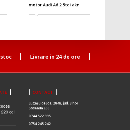
motor Audi A6 2.5tdi akn
 stoc
Livrare in 24 de ore
ATE
CONTACT
Lugașu de Jos, 284B, jud. Bihor
cedes
Soseaua E60
 220 cdi
0744 522 995
0754 245 242