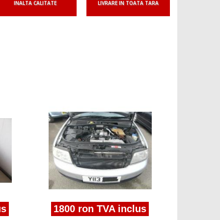
INALTA CALITATE
LIVRARE IN TOATA TARA
1800 r
motor Audi
1997-2005/
1800 ron TVA inclus