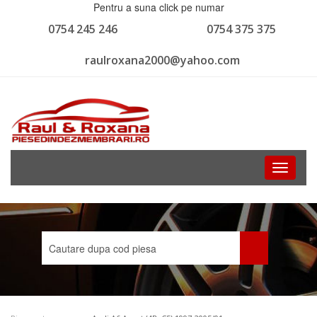
Pentru a suna click pe numar
0754 245 246
0754 375 375
raulroxana2000@yahoo.com
Toggle
navigati