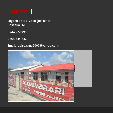
CONTACT
Lugașu de Jos, 284B, jud. Bihor
Soseaua E60
0744 522 995
0754 245 242
Email:
raulroxana2000@yahoo.com