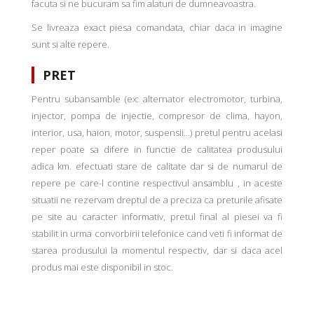
facuta si ne bucuram sa fim alaturi de dumneavoastra.
Se livreaza exact piesa comandata, chiar daca in imagine
sunt si alte repere.
PRET
Pentru subansamble (ex: alternator electromotor, turbina,
injector, pompa de injectie, compresor de clima, hayon,
interior, usa, haion, motor, suspensii...) pretul pentru acelasi
reper poate sa difere in functie de calitatea produsului
adica km. efectuati stare de calitate dar si de numarul de
repere pe care-l contine respectivul ansamblu , in aceste
situatii ne rezervam dreptul de a preciza ca preturile afisate
pe site au caracter informativ, pretul final al piesei va fi
stabilit in urma convorbirii telefonice cand veti fi informat de
starea produsului la momentul respectiv, dar si daca acel
produs mai este disponibil in stoc.