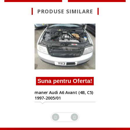
PRODUSE SIMILARE
Suna pentru 
maner usa Audi A6 
Allroad bau
ru Oferta!
Avant (4B, C5)