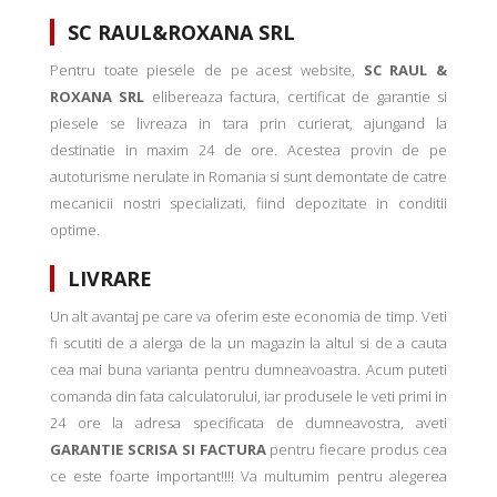
SC RAUL&ROXANA SRL
Pentru toate piesele de pe acest website,
SC RAUL &
ROXANA SRL
elibereaza factura, certificat de garantie si
piesele se livreaza in tara prin curierat, ajungand la
destinatie in maxim 24 de ore. Acestea provin de pe
autoturisme nerulate in Romania si sunt demontate de catre
mecanicii nostri specializati, fiind depozitate in conditii
optime.
LIVRARE
Un alt avantaj pe care va oferim este economia de timp. Veti
fi scutiti de a alerga de la un magazin la altul si de a cauta
cea mai buna varianta pentru dumneavoastra. Acum puteti
comanda din fata calculatorului, iar produsele le veti primi in
24 ore la adresa specificata de dumneavostra, aveti
GARANTIE SCRISA SI FACTURA
pentru fiecare produs cea
ce este foarte important!!!! Va multumim pentru alegerea