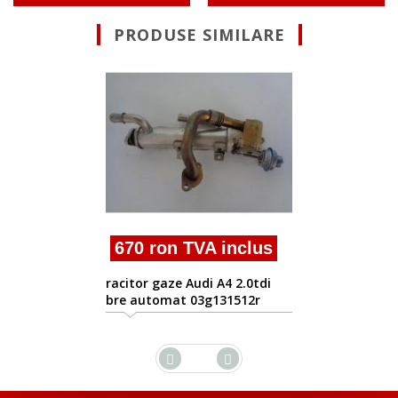
PRODUSE SIMILARE
Suna pentru 
racitor gaze Audi A
bgb
VA inclus
di A4 2.0tdi
3g131512r