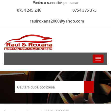
Pentru a suna click pe numar
0754 245 246
0754 375 375
raulroxana2000@yahoo.com
Toggle
navigati