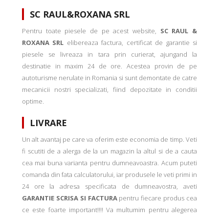
SC RAUL&ROXANA SRL
Pentru toate piesele de pe acest website,
SC RAUL &
ROXANA SRL
elibereaza factura, certificat de garantie si
piesele se livreaza in tara prin curierat, ajungand la
destinatie in maxim 24 de ore. Acestea provin de pe
autoturisme nerulate in Romania si sunt demontate de catre
mecanicii nostri specializati, fiind depozitate in conditii
optime.
LIVRARE
Un alt avantaj pe care va oferim este economia de timp. Veti
fi scutiti de a alerga de la un magazin la altul si de a cauta
cea mai buna varianta pentru dumneavoastra. Acum puteti
comanda din fata calculatorului, iar produsele le veti primi in
24 ore la adresa specificata de dumneavostra, aveti
GARANTIE SCRISA SI FACTURA
pentru fiecare produs cea
ce este foarte important!!!! Va multumim pentru alegerea