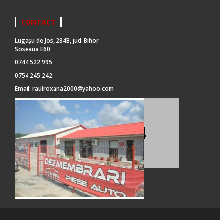
CONTACT
Lugașu de Jos, 284B, jud. Bihor
Soseaua E60
0744 522 995
0754 245 242
Email:
raulroxana2000@yahoo.com