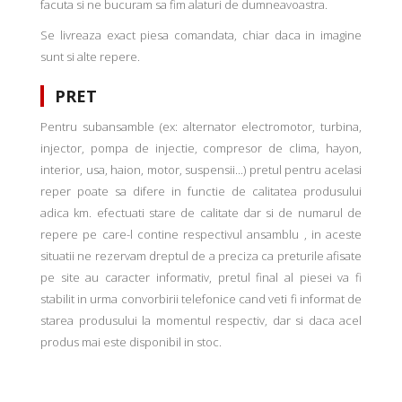
facuta si ne bucuram sa fim alaturi de dumneavoastra.
Se livreaza exact piesa comandata, chiar daca in imagine
sunt si alte repere.
PRET
Pentru subansamble (ex: alternator electromotor, turbina,
injector, pompa de injectie, compresor de clima, hayon,
interior, usa, haion, motor, suspensii...) pretul pentru acelasi
reper poate sa difere in functie de calitatea produsului
adica km. efectuati stare de calitate dar si de numarul de
repere pe care-l contine respectivul ansamblu , in aceste
situatii ne rezervam dreptul de a preciza ca preturile afisate
pe site au caracter informativ, pretul final al piesei va fi
stabilit in urma convorbirii telefonice cand veti fi informat de
starea produsului la momentul respectiv, dar si daca acel
produs mai este disponibil in stoc.