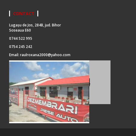
CONTACT
Lugașu de Jos, 284B, jud. Bihor
Soseaua E60
0744 522 995
0754 245 242
Email:
raulroxana2000@yahoo.com