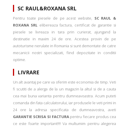
SC RAUL&ROXANA SRL
Pentru toate piesele de pe acest website,
SC RAUL &
ROXANA SRL
elibereaza factura, certificat de garantie si
piesele se livreaza in tara prin curierat, ajungand la
destinatie in maxim 24 de ore. Acestea provin de pe
autoturisme nerulate in Romania si sunt demontate de catre
mecanicii nostri specializati, fiind depozitate in conditii
optime.
LIVRARE
Un alt avantaj pe care va oferim este economia de timp. Veti
fi scutiti de a alerga de la un magazin la altul si de a cauta
cea mai buna varianta pentru dumneavoastra. Acum puteti
comanda din fata calculatorului, iar produsele le veti primi in
24 ore la adresa specificata de dumneavostra, aveti
GARANTIE SCRISA SI FACTURA
pentru fiecare produs cea
ce este foarte important!!!! Va multumim pentru alegerea