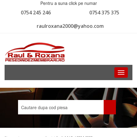
Pentru a suna click pe numar
0754 245 246
0754 375 375
raulroxana2000@yahoo.com
Toggle
navigati