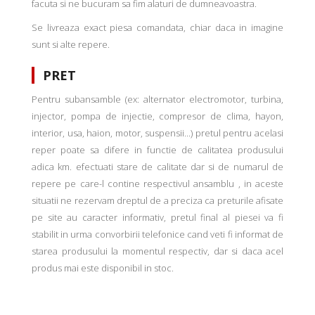
facuta si ne bucuram sa fim alaturi de dumneavoastra.
Se livreaza exact piesa comandata, chiar daca in imagine
sunt si alte repere.
PRET
Pentru subansamble (ex: alternator electromotor, turbina,
injector, pompa de injectie, compresor de clima, hayon,
interior, usa, haion, motor, suspensii...) pretul pentru acelasi
reper poate sa difere in functie de calitatea produsului
adica km. efectuati stare de calitate dar si de numarul de
repere pe care-l contine respectivul ansamblu , in aceste
situatii ne rezervam dreptul de a preciza ca preturile afisate
pe site au caracter informativ, pretul final al piesei va fi
stabilit in urma convorbirii telefonice cand veti fi informat de
starea produsului la momentul respectiv, dar si daca acel
produs mai este disponibil in stoc.