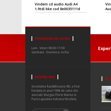
Vindem cd audio Audi A4
Vi
1.9tdi bke cod 8e0035111d
Aud
PROGRAM DE LUCRU
Exper
Luni - Vineri 08:00-17:00
Sambata - Duminica: inchis
DESPRE NOI
ULT
Societatea Raul&Roxana SRL a fost
fondata in anul 1998 de catre doi
asociati: Bungau Florin Marius si
Puris Lapustea Adriana Nicoleta.