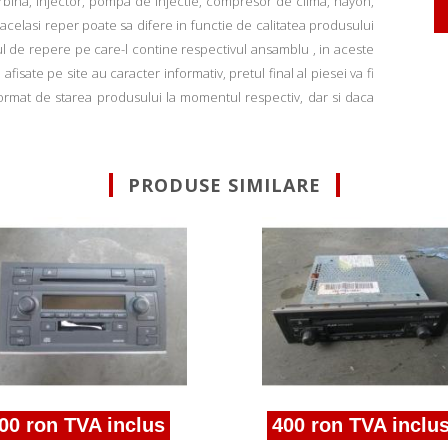
rbina, injector, pompa de injectie, compresor de clima, hayon,
u acelasi reper poate sa difere in functie de calitatea produsului
ul de repere pe care-l contine respectivul ansamblu , in aceste
fisate pe site au caracter informativ, pretul final al piesei va fi
informat de starea produsului la momentul respectiv, dar si daca
PRODUSE SIMILARE
00 ron TVA inclus
400 ron TVA inclu