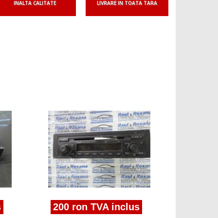
INALTA CALITATE
LIVRARE IN TOATA TARA
Suna 
cd audio 
s
200 ron TVA inclus