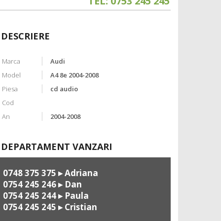
TEL: 0753 245 245
DESCRIERE
Marca
Audi
Model
A4 8e 2004-2008
Piesa
cd audio
Cod
An
2004-2008
DEPARTAMENT VANZARI
0748 375 375
▸ Adriana
0754 245 246
▸ Dan
0754 245 244
▸ Paula
0754 245 245
▸ Cristian