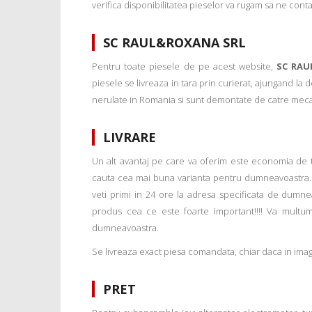
verifica disponibilitatea pieselor va rugam sa ne conta
SC RAUL&ROXANA SRL
Pentru toate piesele de pe acest website,
SC RAU
piesele se livreaza in tara prin curierat, ajungand la
nerulate in Romania si sunt demontate de catre mecanic
LIVRARE
Un alt avantaj pe care va oferim este economia de tim
cauta cea mai buna varianta pentru dumneavoastra. 
veti primi in 24 ore la adresa specificata de dumne
produs cea ce este foarte important!!!! Va multu
dumneavoastra.
Se livreaza exact piesa comandata, chiar daca in imagi
PRET