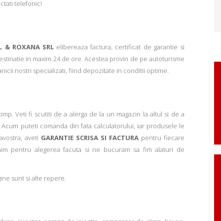
ctati telefonic!
L & ROXANA SRL
elibereaza factura, certificat de garantie si
 destinatie in maxim 24 de ore. Acestea provin de pe autoturisme
ii nostri specializati, fiind depozitate in conditii optime.
p. Veti fi scutiti de a alerga de la un magazin la altul si de a
Acum puteti comanda din fata calculatorului, iar produsele le
avostra, aveti
GARANTIE SCRISA SI FACTURA
pentru fiecare
mim pentru alegerea facuta si ne bucuram sa fim alaturi de
ne sunt si alte repere.