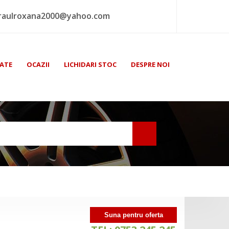
raulroxana2000@yahoo.com
ATE
OCAZII
LICHIDARI STOC
DESPRE NOI
Suna pentru oferta