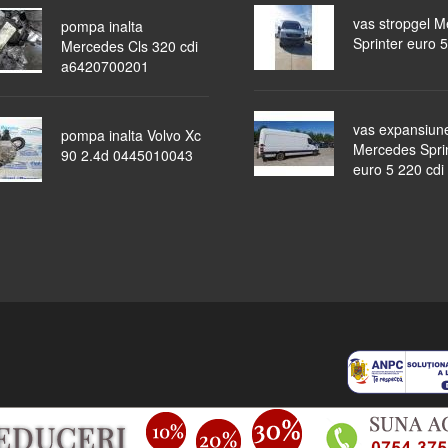
vas stropgel 
pompa inalta
Sprinter euro 5
Mercedes Cls 320 cdi
a6420700201
vas expansiun
pompa inalta Volvo Xc
Mercedes Spri
90 2.4d 0445010043
euro 5 220 cdi
piese auto
masini dezmembrate
ocazii
lichidari