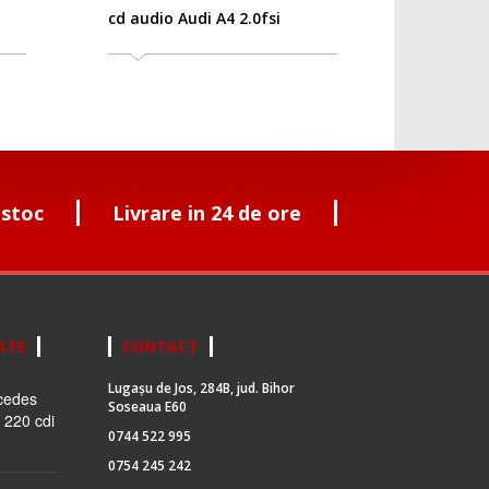
cd audio Audi A4 2.0fsi
 stoc
Livrare in 24 de ore
ATE
CONTACT
Lugașu de Jos, 284B, jud. Bihor
cedes
Soseaua E60
 220 cdi
0744 522 995
0754 245 242