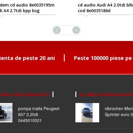
ndem cd audio 8e0035195m
cd audio Audi A4 2.0tdi blb
i A4 2.7tdi bpp bsg
cod 8e0035186d
ienta de peste 20 ani
Peste 100000 piese pe
IMELE PIESE ADAUGATE
ULTIMELE MASINI ADAUG
pompa inalta Peugeot
vibrochen Mer
607 2.2hdi
Sprinter euro 5
0445010021