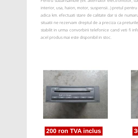
Pentru subansamble (ex: alternator electromotor, tu
interior, usa, haion, motor, suspensii...) pretul pentr
adica km. efectuati stare de calitate dar si de numar
situatii ne rezervam dreptul de a preciza ca preturile a
stabilit in urma convorbirii telefonice cand veti fi 
acel produs mai este disponibil in stoc.
nclus
i A4
35111d
200 ron TVA inclus
3