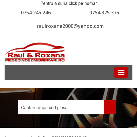
Pentru a suna click pe numar
0754 245 246
0754 375 375
raulroxana2000@yahoo.com
Toggle
navigati