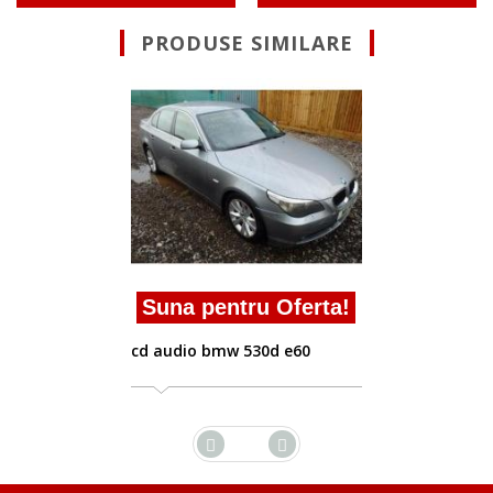
PRODUSE SIMILARE
Suna pentru Ofe
cd audio Bmw 5 E60 200
2010/03
Oferta!
 e60