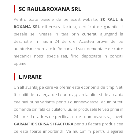
SC RAUL&ROXANA SRL
Pentru toate piesele de pe acest website,
SC RAUL &
ROXANA SRL
elibereaza factura, certificat de garantie si
piesele se livreaza in tara prin curierat, ajungand la
destinatie in maxim 24 de ore. Acestea provin de pe
autoturisme nerulate in Romania si sunt demontate de catre
mecanicii nostri specializati, fiind depozitate in conditii
optime.
LIVRARE
Un alt avantaj pe care va oferim este economia de timp. Veti
fi scutiti de a alerga de la un magazin la altul si de a cauta
cea mai buna varianta pentru dumneavoastra. Acum puteti
comanda din fata calculatorului, iar produsele le veti primi in
24 ore la adresa specificata de dumneavostra, aveti
GARANTIE SCRISA SI FACTURA
pentru fiecare produs cea
ce este foarte important!!!! Va multumim pentru alegerea