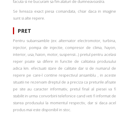
facuta si ne bucuram sa fim alaturi de dumneavoastra.
Se livreaza exact piesa comandata, chiar daca in imagine
sunt si alte repere.
PRET
Pentru subansamble (ex: alternator electromotor, turbina,
injector, pompa de injectie, compresor de clima, hayon,
interior, usa, haion, motor, suspensii...) pretul pentru acelasi
reper poate sa difere in functie de calitatea produsului
adica km. efectuati stare de calitate dar si de numarul de
repere pe care-l contine respectivul ansamblu , in aceste
situatii ne rezervam dreptul de a preciza ca preturile afisate
pe site au caracter informativ, pretul final al piesei va fi
stabilit in urma convorbirii telefonice cand veti fi informat de
starea produsului la momentul respectiv, dar si daca acel
produs mai este disponibil in stoc.