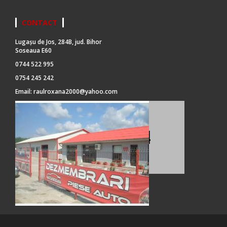
CONTACT
Lugașu de Jos, 284B, jud. Bihor
Soseaua E60
0744 522 995
0754 245 242
Email:
raulroxana2000@yahoo.com