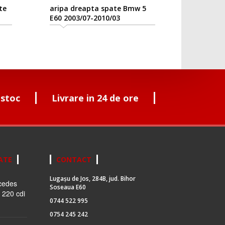
aripa dreapta spate Bmw 5
E60 2003/07-2010/03
 stoc
Livrare in 24 de ore
ATE
CONTACT
Lugașu de Jos, 284B, jud. Bihor
cedes
Soseaua E60
 220 cdi
0744 522 995
0754 245 242