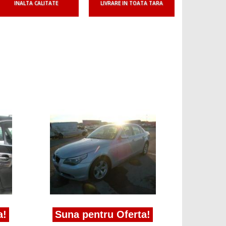
INALTA CALITATE
LIVRARE IN TOATA TARA
Suna pen
Vindem aripa
bmw 520 2000
Suna pentru Oferta!