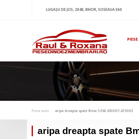
LUGAȘU DE JOS, 284B, BIHOR, SOSEAUA E60
PIESE
Piese auto
aripa dreapta spate Bmw 5 E60 2003/07-2010/03
aripa dreapta spate B