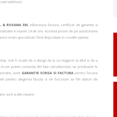
ctati telefonic!
L & ROXANA SRL
elibereaza factura, certificat de garantie si
 destinatie in maxim 24 de ore. Acestea provin de pe autoturisme
ii nostri specializati, fiind depozitate in conditii optime.
p. Veti fi scutiti de a alerga de la un magazin la altul si de a
Acum puteti comanda din fata calculatorului, iar produsele le
avostra, aveti
GARANTIE SCRISA SI FACTURA
pentru fiecare
mim pentru alegerea facuta si ne bucuram sa fim alaturi de
ne sunt si alte repere.