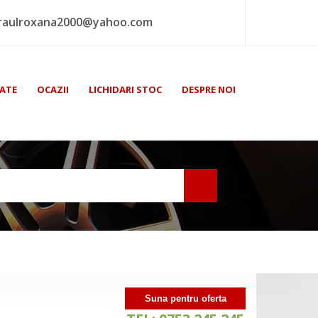
raulroxana2000@yahoo.com
ATE
OCAZII
LICHIDARI STOC
DESPRE NOI
Suna pentru oferta