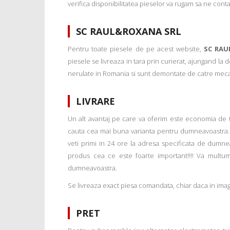
verifica disponibilitatea pieselor va rugam sa ne conta
SC RAUL&ROXANA SRL
Pentru toate piesele de pe acest website,
SC RAU
piesele se livreaza in tara prin curierat, ajungand la
nerulate in Romania si sunt demontate de catre mecanic
LIVRARE
Un alt avantaj pe care va oferim este economia de tim
cauta cea mai buna varianta pentru dumneavoastra. 
veti primi in 24 ore la adresa specificata de dumne
produs cea ce este foarte important!!!! Va multu
dumneavoastra.
Se livreaza exact piesa comandata, chiar daca in imagi
PRET