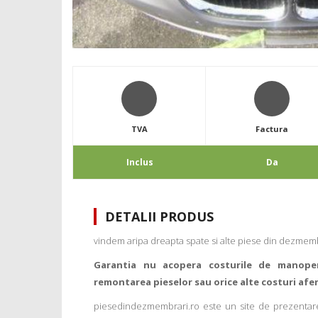
TVA
Factura
Inclus
Da
DETALII PRODUS
vindem aripa dreapta spate si alte piese din dezme
Garantia nu acopera costurile de manope
remontarea pieselor sau orice alte costuri afe
piesedindezmembrari.ro este un site de prezentare