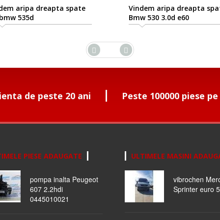
 aripa dreapta spate
Vindem aripa dreapta spate
 535d
Bmw 530 3.0d e60
ienta de peste 20 ani
Peste 100000 piese pe
IMELE PIESE ADAUGATE
ULTIMELE MASINI ADAUG
pompa inalta Peugeot
vibrochen Mer
607 2.2hdi
Sprinter euro 5
0445010021