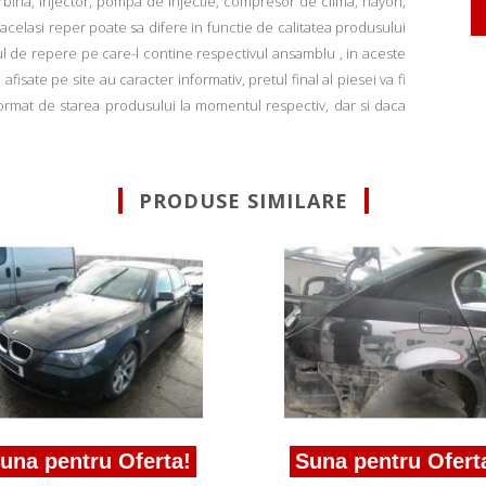
rbina, injector, pompa de injectie, compresor de clima, hayon,
u acelasi reper poate sa difere in functie de calitatea produsului
ul de repere pe care-l contine respectivul ansamblu , in aceste
fisate pe site au caracter informativ, pretul final al piesei va fi
informat de starea produsului la momentul respectiv, dar si daca
PRODUSE SIMILARE
 pentru Oferta!
Suna pentru Oferta!