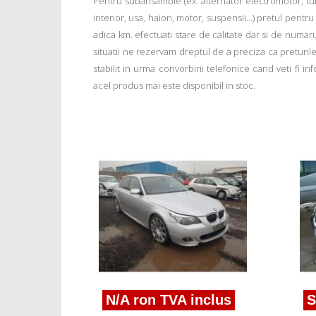
Pentru subansamble (ex: alternator electromotor, tu
interior, usa, haion, motor, suspensii...) pretul pentr
adica km. efectuati stare de calitate dar si de numar
situatii ne rezervam dreptul de a preciza ca preturile a
stabilit in urma convorbirii telefonice cand veti fi 
acel produs mai este disponibil in stoc.
us
w 5
N/A ron TVA inclus
Suna