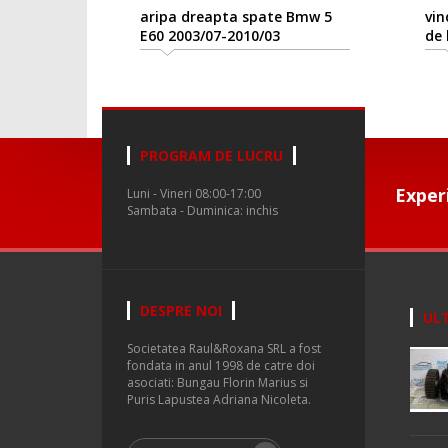
aripa dreapta spate Bmw 5
vindem
E60 2003/07-2010/03
de bmw
PROGRAM DE LUCRU
Exper
Luni - Vineri 08:00-17:00
Sambata - Duminica: inchis
DESPRE NOI
ULT
Societatea Raul&Roxana SRL a fost
fondata in anul 1998 de catre doi
asociati: Bungau Florin Marius si
Puris Lapustea Adriana Nicoleta.