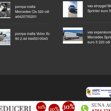
vas stropgel 
pompa inalta
Sprinter euro 5
Mercedes Cls 320 cdi
a6420700201
vas expansiun
pompa inalta Volvo Xc
Mercedes Spri
90 2.4d 0445010043
euro 5 220 cdi
piese auto
masini dezmembrate
ocazii
lichidari