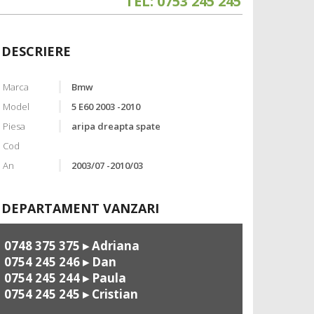
TEL: 0753 245 245
DESCRIERE
Marca
Bmw
Model
5 E60 2003 -2010
Piesa
aripa dreapta spate
Cod
An
2003/07 -2010/03
DEPARTAMENT VANZARI
0748 375 375
▸ Adriana
0754 245 246
▸ Dan
0754 245 244
▸ Paula
0754 245 245
▸ Cristian