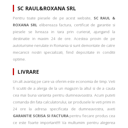
SC RAUL&ROXANA SRL
Pentru toate piesele de pe acest website,
SC RAUL &
ROXANA SRL
elibereaza factura, certificat de garantie si
piesele se livreaza in tara prin curierat, ajungand la
destinatie in maxim 24 de ore. Acestea provin de pe
autoturisme nerulate in Romania si sunt demontate de catre
mecanicii nostri specializati, fiind depozitate in conditii
optime.
LIVRARE
Un alt avantaj pe care va oferim este economia de timp. Veti
fi scutiti de a alerga de la un magazin la altul si de a cauta
cea mai buna varianta pentru dumneavoastra. Acum puteti
comanda din fata calculatorului, iar produsele le veti primi in
24 ore la adresa specificata de dumneavostra, aveti
GARANTIE SCRISA SI FACTURA
pentru fiecare produs cea
ce este foarte important!!!! Va multumim pentru alegerea