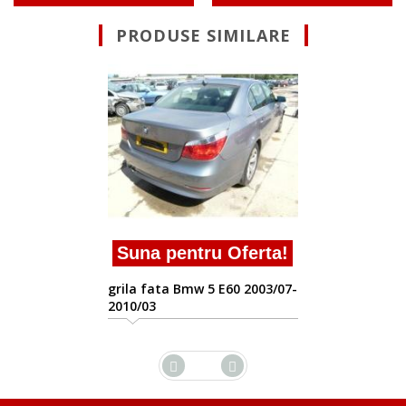
PRODUSE SIMILARE
Suna pentru Ofert
grila fata Bmw 5 E60 2003
2010/03
erta!
 2003/07-