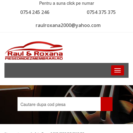
Pentru a suna click pe numar
0754 245 246
0754 375 375
raulroxana2000@yahoo.com
Toggle
navigati