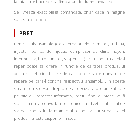
facuta si ne bucuram sa fim alaturi de dumneavoastra.
Se livreaza exact piesa comandata, chiar daca in imagine
sunt si alte repere.
PRET
Pentru subansamble (ex: alternator electromotor, turbina,
injector, pompa de injectie, compresor de clima, hayon,
interior, usa, haion, motor, suspensii...) pretul pentru acelasi
reper poate sa difere in functie de calitatea produsului
adica km. efectuati stare de calitate dar si de numarul de
repere pe care-l contine respectivul ansamblu , in aceste
situatii ne rezervam dreptul de a preciza ca preturile afisate
pe site au caracter informativ, pretul final al piesei va fi
stabilit in urma convorbirii telefonice cand veti fi informat de
starea produsului la momentul respectiv, dar si daca acel
produs mai este disponibil in stoc.