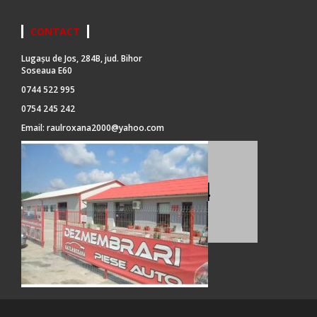
CONTACT
Lugașu de Jos, 284B, jud. Bihor
Soseaua E60
0744 522 995
0754 245 242
Email:
raulroxana2000@yahoo.com