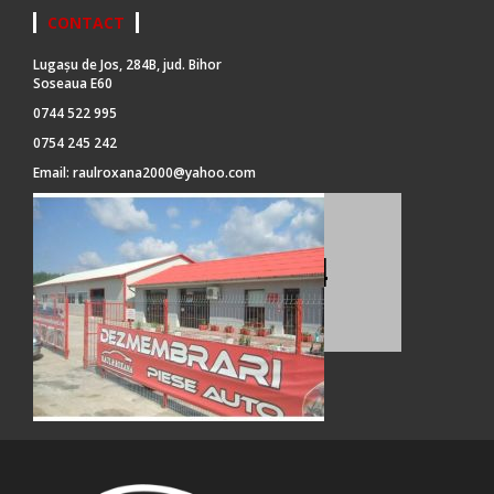
CONTACT
Lugașu de Jos, 284B, jud. Bihor
Soseaua E60
0744 522 995
0754 245 242
Email:
raulroxana2000@yahoo.com