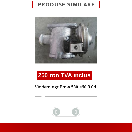
PRODUSE SIMILARE
250 ron TVA in
Vindem egr Bmw 530 
 inclus
530 e60 3.0d