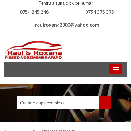
Pentru a suna click pe numar
0754 245 246
0754 375 375
raulroxana2000@yahoo.com
Toggle
navigati