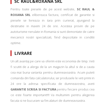
SC RAUL&ROXANA SRL
Pentru toate piesele de pe acest website,
SC RAUL &
ROXANA SRL
elibereaza factura, certificat de garantie si
piesele se livreaza in tara prin curierat, ajungand la
destinatie in maxim 24 de ore. Acestea provin de pe
autoturisme nerulate in Romania si sunt demontate de catre
mecanicii nostri specializati, fiind depozitate in conditii
optime.
LIVRARE
Un alt avantaj pe care va oferim este economia de timp. Veti
fi scutiti de a alerga de la un magazin la altul si de a cauta
cea mai buna varianta pentru dumneavoastra. Acum puteti
comanda din fata calculatorului, iar produsele le veti primi in
24 ore la adresa specificata de dumneavostra, aveti
GARANTIE SCRISA SI FACTURA
pentru fiecare produs cea
ce este foarte important!!!! Va multumim pentru alegerea
facuta si ne bucuram sa fim alaturi de dumneavoastra.