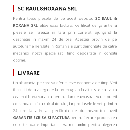
SC RAUL&ROXANA SRL
Pentru toate piesele de pe acest website,
SC RAUL &
ROXANA SRL
elibereaza factura, certificat de garantie si
piesele se livreaza in tara prin curierat, ajungand la
destinatie in maxim 24 de ore. Acestea provin de pe
autoturisme nerulate in Romania si sunt demontate de catre
mecanicii nostri specializati, fiind depozitate in conditii
optime.
LIVRARE
Un alt avantaj pe care va oferim este economia de timp. Veti
fi scutiti de a alerga de la un magazin la altul si de a cauta
cea mai buna varianta pentru dumneavoastra. Acum puteti
comanda din fata calculatorului, iar produsele le veti primi in
24 ore la adresa specificata de dumneavostra, aveti
GARANTIE SCRISA SI FACTURA
pentru fiecare produs cea
ce este foarte important!!!! Va multumim pentru alegerea