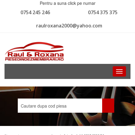
Pentru a suna click pe numar
0754 245 246
0754 375 375
raulroxana2000@yahoo.com
Toggle
navigati