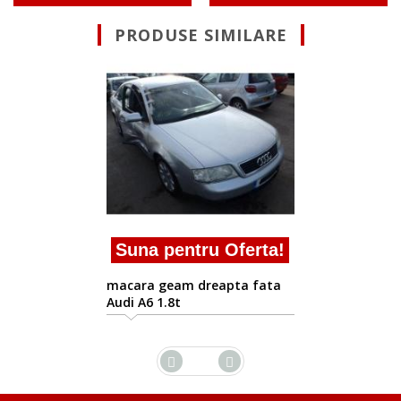
PRODUSE SIMILARE
Suna pentru Ofe
macara geam dreapta 
Audi A6 1997-2005/01
Oferta!
pta fata