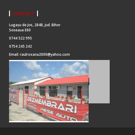
CONTACT
Lugașu de Jos, 284B, jud. Bihor
Soseaua E60
0744 522 995
0754 245 242
Email:
raulroxana2000@yahoo.com