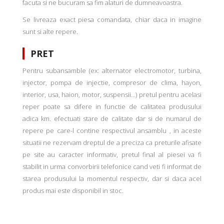
facuta si ne bucuram sa fim alaturi de dumneavoastra.
Se livreaza exact piesa comandata, chiar daca in imagine
sunt si alte repere.
PRET
Pentru subansamble (ex: alternator electromotor, turbina,
injector, pompa de injectie, compresor de clima, hayon,
interior, usa, haion, motor, suspensii...) pretul pentru acelasi
reper poate sa difere in functie de calitatea produsului
adica km. efectuati stare de calitate dar si de numarul de
repere pe care-l contine respectivul ansamblu , in aceste
situatii ne rezervam dreptul de a preciza ca preturile afisate
pe site au caracter informativ, pretul final al piesei va fi
stabilit in urma convorbirii telefonice cand veti fi informat de
starea produsului la momentul respectiv, dar si daca acel
produs mai este disponibil in stoc.