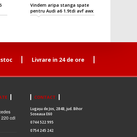
Vindem aripa stanga spate
pentru Audi a6 1.9tdi avf awx
 stoc
Livrare in 24 de ore
ATE
CONTACT
Lugașu de Jos, 284B, jud. Bihor
cedes
Soseaua E60
 220 cdi
0744 522 995
0754 245 242