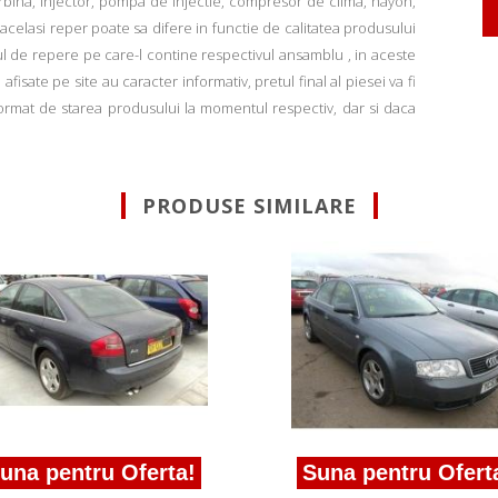
rbina, injector, pompa de injectie, compresor de clima, hayon,
u acelasi reper poate sa difere in functie de calitatea produsului
ul de repere pe care-l contine respectivul ansamblu , in aceste
fisate pe site au caracter informativ, pretul final al piesei va fi
informat de starea produsului la momentul respectiv, dar si daca
PRODUSE SIMILARE
na pentru Oferta!
Suna pentru Oferta