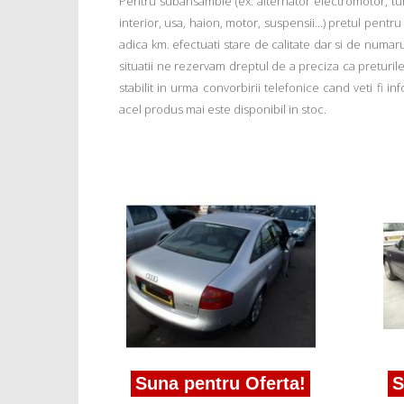
Pentru subansamble (ex: alternator electromotor, tu
interior, usa, haion, motor, suspensii...) pretul pentr
adica km. efectuati stare de calitate dar si de numar
situatii ne rezervam dreptul de a preciza ca preturile a
stabilit in urma convorbirii telefonice cand veti fi 
acel produs mai este disponibil in stoc.
erta!
udi A6
Suna pentru Oferta!
Su