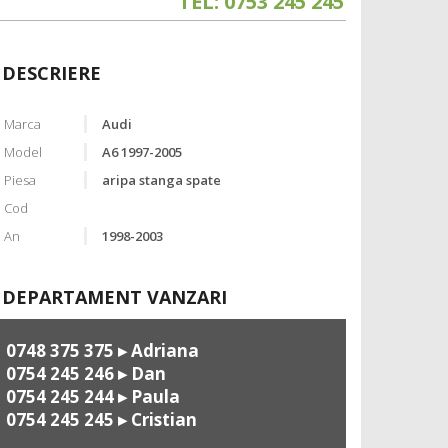
TEL: 0753 245 245
DESCRIERE
Marca
Audi
Model
A6 1997-2005
Piesa
aripa stanga spate
Cod
An
1998-2003
DEPARTAMENT VANZARI
0748 375 375
▸ Adriana
0754 245 246
▸ Dan
0754 245 244
▸ Paula
0754 245 245
▸ Cristian