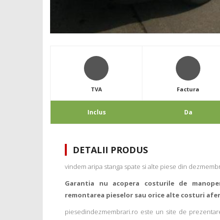
TVA
Factura
Inclus
Da
DETALII PRODUS
vindem aripa stanga spate si alte piese din dezmembr
Garantia nu acopera costurile de manope
remontarea pieselor sau orice alte costuri afe
piesedindezmembrari.ro este un site de prezentare