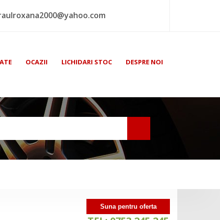
raulroxana2000@yahoo.com
ATE
OCAZII
LICHIDARI STOC
DESPRE NOI
Suna pentru oferta