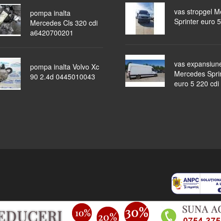
vas stropgel 
pompa inalta
Sprinter euro 5
Mercedes Cls 320 cdi
a6420700201
vas expansiun
pompa inalta Volvo Xc
Mercedes Spri
90 2.4d 0445010043
euro 5 220 cdi
piese auto
masini dezmembrate
ocazii
lichidari