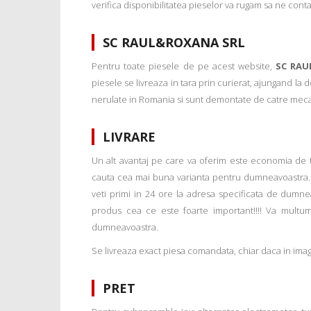
verifica disponibilitatea pieselor va rugam sa ne conta
SC RAUL&ROXANA SRL
Pentru toate piesele de pe acest website,
SC RAU
piesele se livreaza in tara prin curierat, ajungand la
nerulate in Romania si sunt demontate de catre mecanic
LIVRARE
Un alt avantaj pe care va oferim este economia de tim
cauta cea mai buna varianta pentru dumneavoastra. 
veti primi in 24 ore la adresa specificata de dumne
produs cea ce este foarte important!!!! Va multu
dumneavoastra.
Se livreaza exact piesa comandata, chiar daca in imagi
PRET