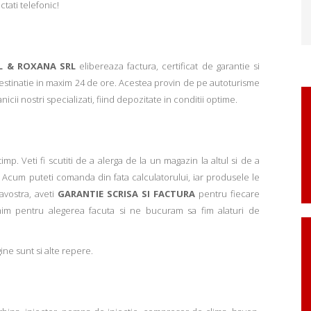
ctati telefonic!
L & ROXANA SRL
elibereaza factura, certificat de garantie si
 destinatie in maxim 24 de ore. Acestea provin de pe autoturisme
ii nostri specializati, fiind depozitate in conditii optime.
p. Veti fi scutiti de a alerga de la un magazin la altul si de a
Acum puteti comanda din fata calculatorului, iar produsele le
avostra, aveti
GARANTIE SCRISA SI FACTURA
pentru fiecare
mim pentru alegerea facuta si ne bucuram sa fim alaturi de
ne sunt si alte repere.