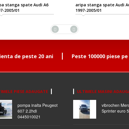
a stanga spate Audi A6
aripa stanga spate Audi A6
-2005/01
1997-2005/01
ienta de peste 20 ani
Peste 100000 piese pe
IMELE PIESE ADAUGATE
ULTIMELE MASINI ADAUG
pompa inalta Peugeot
vibrochen Mer
607 2.2hdi
Sprinter euro 5
0445010021