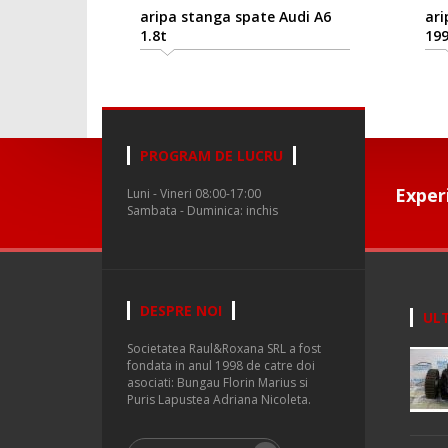
aripa stanga spate Audi A6
arip
1.8t
1997
PROGRAM DE LUCRU
Exper
Luni - Vineri 08:00-17:00
Sambata - Duminica: inchis
DESPRE NOI
ULT
Societatea Raul&Roxana SRL a fost
fondata in anul 1998 de catre doi
asociati: Bungau Florin Marius si
Puris Lapustea Adriana Nicoleta.