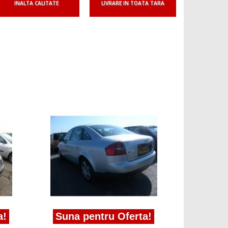
INALTA CALITATE
LIVRARE IN TOATA TARA
Suna p
aripa sta
1997-2005
!
Suna pentru Oferta!