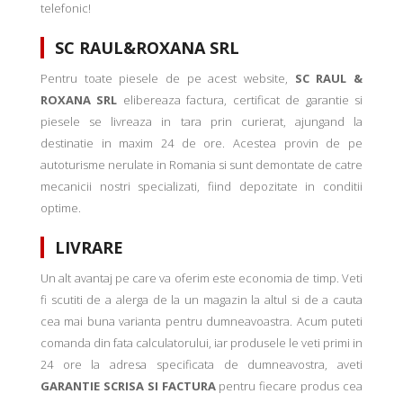
telefonic!
SC RAUL&ROXANA SRL
Pentru toate piesele de pe acest website,
SC RAUL &
ROXANA SRL
elibereaza factura, certificat de garantie si
piesele se livreaza in tara prin curierat, ajungand la
destinatie in maxim 24 de ore. Acestea provin de pe
autoturisme nerulate in Romania si sunt demontate de catre
mecanicii nostri specializati, fiind depozitate in conditii
optime.
LIVRARE
Un alt avantaj pe care va oferim este economia de timp. Veti
fi scutiti de a alerga de la un magazin la altul si de a cauta
cea mai buna varianta pentru dumneavoastra. Acum puteti
comanda din fata calculatorului, iar produsele le veti primi in
24 ore la adresa specificata de dumneavostra, aveti
GARANTIE SCRISA SI FACTURA
pentru fiecare produs cea