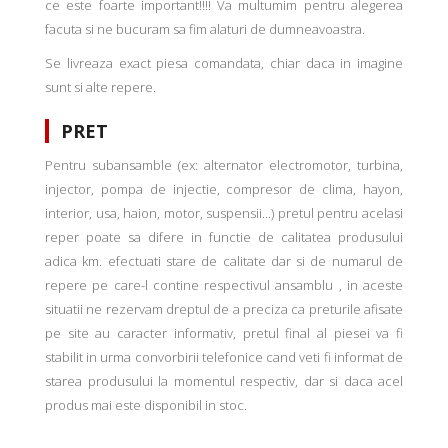
ce este foarte important!!!! Va multumim pentru alegerea
facuta si ne bucuram sa fim alaturi de dumneavoastra.
Se livreaza exact piesa comandata, chiar daca in imagine
sunt si alte repere.
PRET
Pentru subansamble (ex: alternator electromotor, turbina,
injector, pompa de injectie, compresor de clima, hayon,
interior, usa, haion, motor, suspensii...) pretul pentru acelasi
reper poate sa difere in functie de calitatea produsului
adica km. efectuati stare de calitate dar si de numarul de
repere pe care-l contine respectivul ansamblu , in aceste
situatii ne rezervam dreptul de a preciza ca preturile afisate
pe site au caracter informativ, pretul final al piesei va fi
stabilit in urma convorbirii telefonice cand veti fi informat de
starea produsului la momentul respectiv, dar si daca acel
produs mai este disponibil in stoc.