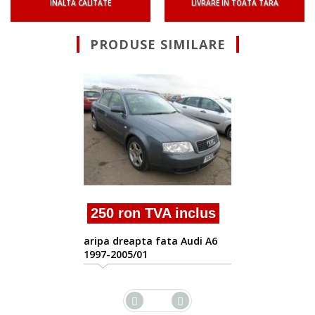
INALTA CALITATE
LIVRARE IN TOATA TARA
PRODUSE SIMILARE
250 ron TVA inc
aripa dreapta fata Aud
2.5tdi
inclus
 Audi A6