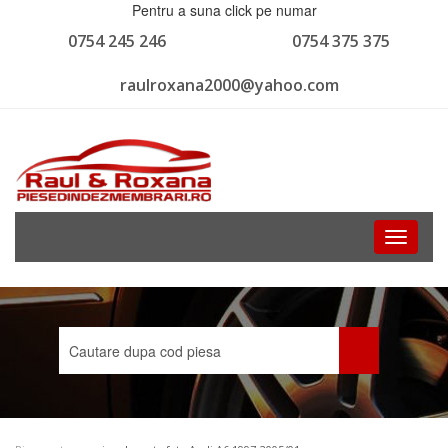
Pentru a suna click pe numar
0754 245 246
0754 375 375
raulroxana2000@yahoo.com
Toggle
navigati