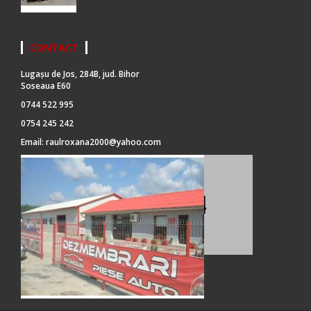
CONTACT
Lugașu de Jos, 284B, jud. Bihor
Soseaua E60
0744 522 995
0754 245 242
Email:
raulroxana2000@yahoo.com