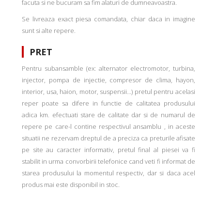
facuta si ne bucuram sa fim alaturi de dumneavoastra.
Se livreaza exact piesa comandata, chiar daca in imagine
sunt si alte repere.
PRET
Pentru subansamble (ex: alternator electromotor, turbina,
injector, pompa de injectie, compresor de clima, hayon,
interior, usa, haion, motor, suspensii...) pretul pentru acelasi
reper poate sa difere in functie de calitatea produsului
adica km. efectuati stare de calitate dar si de numarul de
repere pe care-l contine respectivul ansamblu , in aceste
situatii ne rezervam dreptul de a preciza ca preturile afisate
pe site au caracter informativ, pretul final al piesei va fi
stabilit in urma convorbirii telefonice cand veti fi informat de
starea produsului la momentul respectiv, dar si daca acel
produs mai este disponibil in stoc.