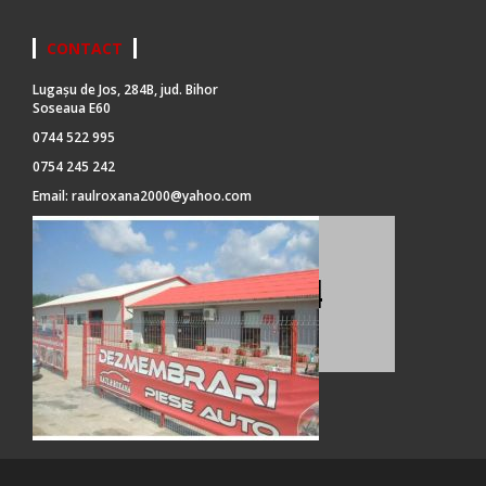
CONTACT
Lugașu de Jos, 284B, jud. Bihor
Soseaua E60
0744 522 995
0754 245 242
Email:
raulroxana2000@yahoo.com