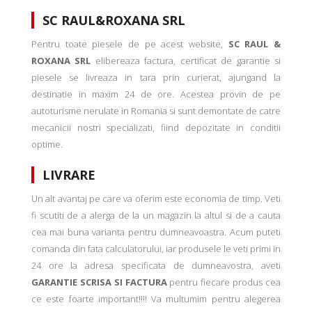
SC RAUL&ROXANA SRL
Pentru toate piesele de pe acest website,
SC RAUL &
ROXANA SRL
elibereaza factura, certificat de garantie si
piesele se livreaza in tara prin curierat, ajungand la
destinatie in maxim 24 de ore. Acestea provin de pe
autoturisme nerulate in Romania si sunt demontate de catre
mecanicii nostri specializati, fiind depozitate in conditii
optime.
LIVRARE
Un alt avantaj pe care va oferim este economia de timp. Veti
fi scutiti de a alerga de la un magazin la altul si de a cauta
cea mai buna varianta pentru dumneavoastra. Acum puteti
comanda din fata calculatorului, iar produsele le veti primi in
24 ore la adresa specificata de dumneavostra, aveti
GARANTIE SCRISA SI FACTURA
pentru fiecare produs cea
ce este foarte important!!!! Va multumim pentru alegerea