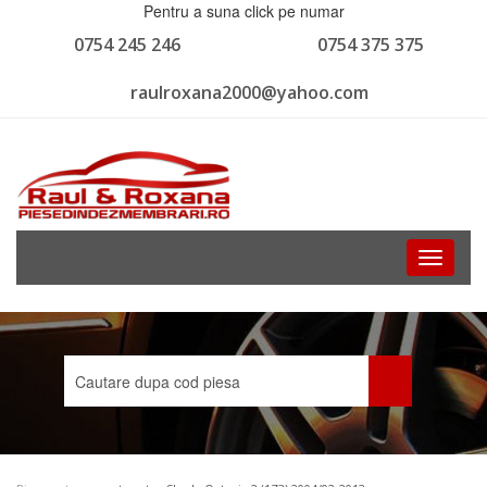
Pentru a suna click pe numar
0754 245 246
0754 375 375
raulroxana2000@yahoo.com
Toggle
navigati