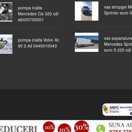
vas stropgel 
pompa inalta
Sprinter euro 5
Mercedes Cls 320 cdi
a6420700201
vas expansiun
pompa inalta Volvo Xc
Mercedes Spri
90 2.4d 0445010043
euro 5 220 cdi
piese auto
masini dezmembrate
ocazii
lichidari