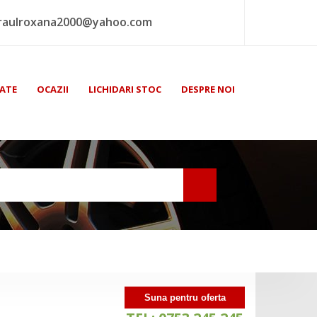
raulroxana2000@yahoo.com
ATE
OCAZII
LICHIDARI STOC
DESPRE NOI
Suna pentru oferta