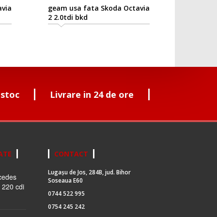
avia
geam usa fata Skoda Octavia
2 2.0tdi bkd
 stoc
Livrare in 24 de ore
ATE
CONTACT
Lugașu de Jos, 284B, jud. Bihor
cedes
Soseaua E60
 220 cdi
0744 522 995
0754 245 242