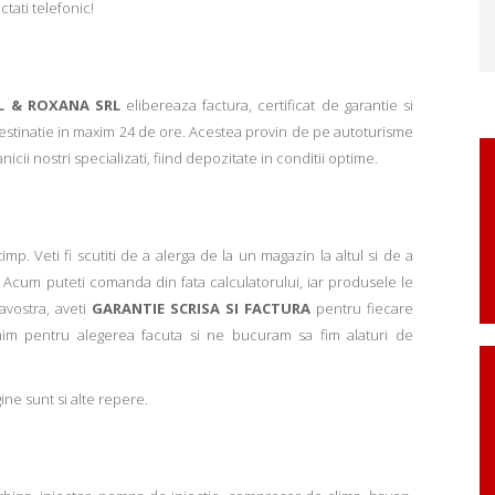
ctati telefonic!
L & ROXANA SRL
elibereaza factura, certificat de garantie si
 destinatie in maxim 24 de ore. Acestea provin de pe autoturisme
ii nostri specializati, fiind depozitate in conditii optime.
p. Veti fi scutiti de a alerga de la un magazin la altul si de a
Acum puteti comanda din fata calculatorului, iar produsele le
avostra, aveti
GARANTIE SCRISA SI FACTURA
pentru fiecare
mim pentru alegerea facuta si ne bucuram sa fim alaturi de
ne sunt si alte repere.