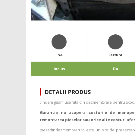
TVA
Factura
Inclus
Da
DETALII PRODUS
vindem geam usa fata din dezmembrare pentru skoda oc
Garantia nu acopera costurile de manope
remontarea pieselor sau orice alte costuri afe
piesedindezmembrari.ro este un site de prezentare