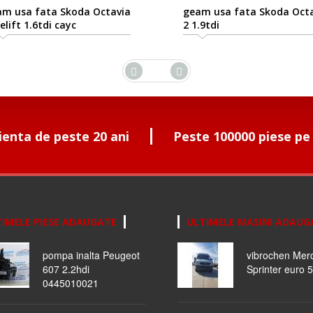
m usa fata Skoda Octavia
geam usa fata Skoda Oct
elift 1.6tdi cayc
2 1.9tdi
ienta de peste 20 ani
Peste 100000 piese pe
IMELE PIESE ADAUGATE
ULTIMELE MASINI ADAUG
pompa inalta Peugeot
vibrochen Mer
607 2.2hdi
Sprinter euro 5
0445010021