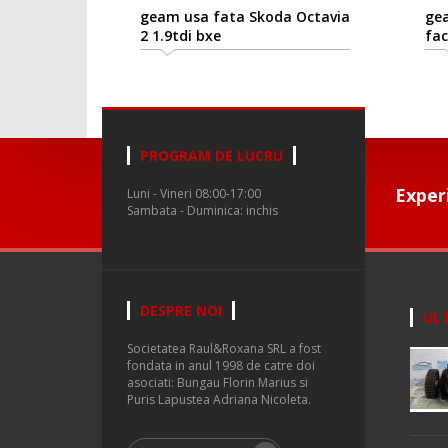
geam usa fata Skoda Octavia
gea
2 1.9tdi bxe
fac
PROGRAM DE LUCRU
Exper
Luni - Vineri 08:00-17:00
Sambata - Duminica: inchis
DESPRE NOI
ULT
Societatea Raul&Roxana SRL a fost
fondata in anul 1998 de catre doi
asociati: Bungau Florin Marius si
Puris Lapustea Adriana Nicoleta.