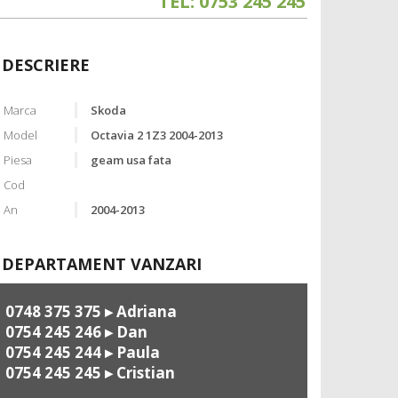
TEL: 0753 245 245
DESCRIERE
Marca
Skoda
Model
Octavia 2 1Z3 2004-2013
Piesa
geam usa fata
Cod
An
2004-2013
DEPARTAMENT VANZARI
0748 375 375
▸ Adriana
0754 245 246
▸ Dan
0754 245 244
▸ Paula
0754 245 245
▸ Cristian