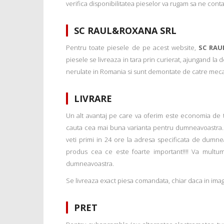
verifica disponibilitatea pieselor va rugam sa ne conta
SC RAUL&ROXANA SRL
Pentru toate piesele de pe acest website,
SC RAU
piesele se livreaza in tara prin curierat, ajungand la
nerulate in Romania si sunt demontate de catre mecanic
LIVRARE
Un alt avantaj pe care va oferim este economia de tim
cauta cea mai buna varianta pentru dumneavoastra. 
veti primi in 24 ore la adresa specificata de dumne
produs cea ce este foarte important!!!! Va multu
dumneavoastra.
Se livreaza exact piesa comandata, chiar daca in imagi
PRET