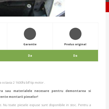
Garantie
Produs original
Da
Da
tavia 2 1600fsi blf tip motor .
ra sau materialele necesare pentru demontarea si
rente montarii pieselor!
. Nu toate piesele expuse sunt disponibile in stoc. Pentru a