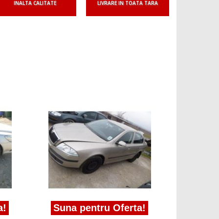
INALTA CALITATE
LIVRARE IN TOATA TARA
100 r
geam usa
Skoda Oct
a!
Suna pentru Oferta!