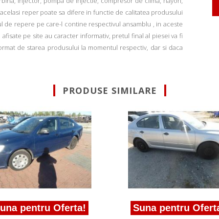
rbina, injector, pompa de injectie, compresor de clima, hayon,
u acelasi reper poate sa difere in functie de calitatea produsului
ul de repere pe care-l contine respectivul ansamblu , in aceste
fisate pe site au caracter informativ, pretul final al piesei va fi
informat de starea produsului la momentul respectiv, dar si daca
PRODUSE SIMILARE
una pentru Oferta!
Suna pentru Ofert