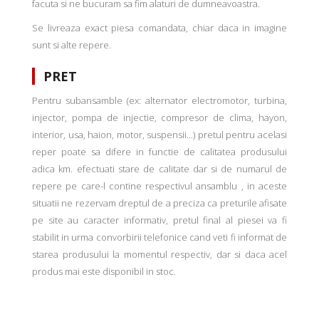
facuta si ne bucuram sa fim alaturi de dumneavoastra.
Se livreaza exact piesa comandata, chiar daca in imagine
sunt si alte repere.
PRET
Pentru subansamble (ex: alternator electromotor, turbina,
injector, pompa de injectie, compresor de clima, hayon,
interior, usa, haion, motor, suspensii...) pretul pentru acelasi
reper poate sa difere in functie de calitatea produsului
adica km. efectuati stare de calitate dar si de numarul de
repere pe care-l contine respectivul ansamblu , in aceste
situatii ne rezervam dreptul de a preciza ca preturile afisate
pe site au caracter informativ, pretul final al piesei va fi
stabilit in urma convorbirii telefonice cand veti fi informat de
starea produsului la momentul respectiv, dar si daca acel
produs mai este disponibil in stoc.