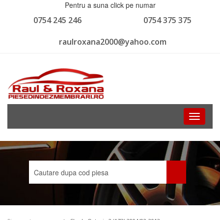
Pentru a suna click pe numar
0754 245 246
0754 375 375
raulroxana2000@yahoo.com
Toggle
navigati