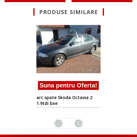
PRODUSE SIMILARE
Suna pentru Ofe
arc spate Skoda Octavi
facelift 1.6tdi cayc
Oferta!
tavia 2