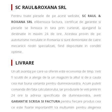
SC RAUL&ROXANA SRL
Pentru toate piesele de pe acest website,
SC RAUL &
ROXANA SRL
elibereaza factura, certificat de garantie si
piesele se livreaza in tara prin curierat, ajungand la
destinatie in maxim 24 de ore. Acestea provin de pe
autoturisme nerulate in Romania si sunt demontate de catre
mecanicii nostri specializati, fiind depozitate in conditii
optime.
LIVRARE
Un alt avantaj pe care va oferim este economia de timp. Veti
fi scutiti de a alerga de la un magazin la altul si de a cauta
cea mai buna varianta pentru dumneavoastra. Acum puteti
comanda din fata calculatorului, iar produsele le veti primi in
24 ore la adresa specificata de dumneavostra, aveti
GARANTIE SCRISA SI FACTURA
pentru fiecare produs cea
ce este foarte important!!!! Va multumim pentru alegerea