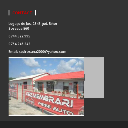
CONTACT
Lugașu de Jos, 284B, jud. Bihor
Soseaua E60
0744 522 995
0754 245 242
Email:
raulroxana2000@yahoo.com