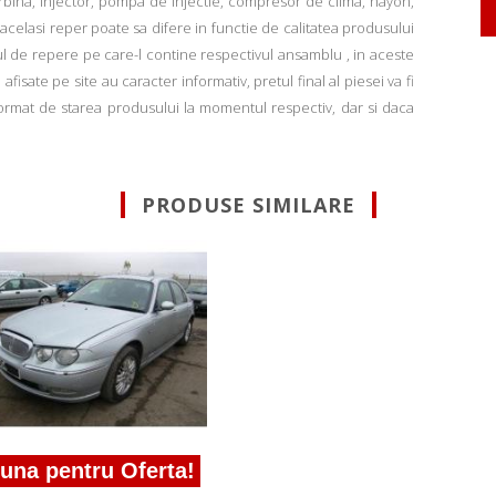
rbina, injector, pompa de injectie, compresor de clima, hayon,
u acelasi reper poate sa difere in functie de calitatea produsului
ul de repere pe care-l contine respectivul ansamblu , in aceste
fisate pe site au caracter informativ, pretul final al piesei va fi
informat de starea produsului la momentul respectiv, dar si daca
PRODUSE SIMILARE
una pentru Oferta!