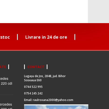
 stoc
Livrare in 24 de ore
ATE
CONTACT
Lugașu de Jos, 284B, jud. Bihor
cedes
Soseaua E60
 220 cdi
0744 522 995
0754 245 242
Email:
raulroxana2000@yahoo.com
Mercedes