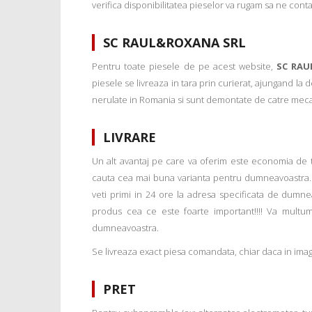
verifica disponibilitatea pieselor va rugam sa ne conta
SC RAUL&ROXANA SRL
Pentru toate piesele de pe acest website,
SC RAU
piesele se livreaza in tara prin curierat, ajungand la
nerulate in Romania si sunt demontate de catre mecanic
LIVRARE
Un alt avantaj pe care va oferim este economia de tim
cauta cea mai buna varianta pentru dumneavoastra. 
veti primi in 24 ore la adresa specificata de dumne
produs cea ce este foarte important!!!! Va multu
dumneavoastra.
Se livreaza exact piesa comandata, chiar daca in imagi
PRET