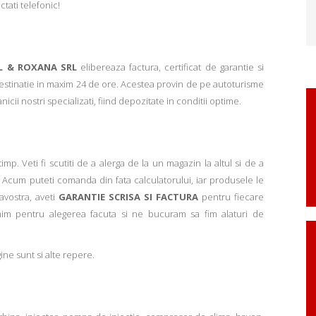
ctati telefonic!
L & ROXANA SRL
elibereaza factura, certificat de garantie si
 destinatie in maxim 24 de ore. Acestea provin de pe autoturisme
ii nostri specializati, fiind depozitate in conditii optime.
p. Veti fi scutiti de a alerga de la un magazin la altul si de a
Acum puteti comanda din fata calculatorului, iar produsele le
avostra, aveti
GARANTIE SCRISA SI FACTURA
pentru fiecare
mim pentru alegerea facuta si ne bucuram sa fim alaturi de
ne sunt si alte repere.