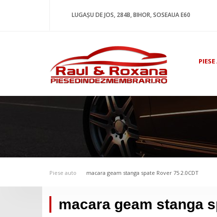
LUGAȘU DE JOS, 284B, BIHOR, SOSEAUA E60
PIESE
Piese auto
macara geam stanga spate Rover 75 2.0CDT
macara geam stanga s