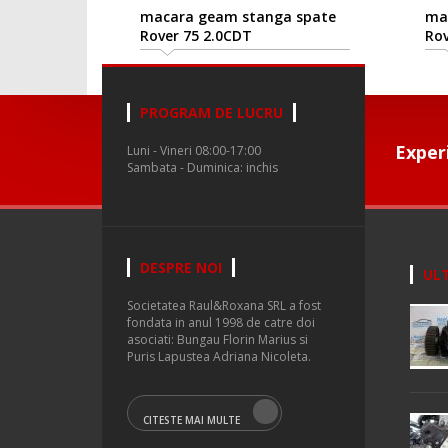
macara geam stanga spate
ma
Rover 75 2.0CDT
Rov
PROGRAM DE LUCRU
Exper
Luni - Vineri 08:00-17:00
Sambata - Duminica: inchis
DESPRE NOI
ULT
Societatea Raul&Roxana SRL a fost
fondata in anul 1998 de catre doi
asociati: Bungau Florin Marius si
Puris Lapustea Adriana Nicoleta.
CITESTE MAI MULTE