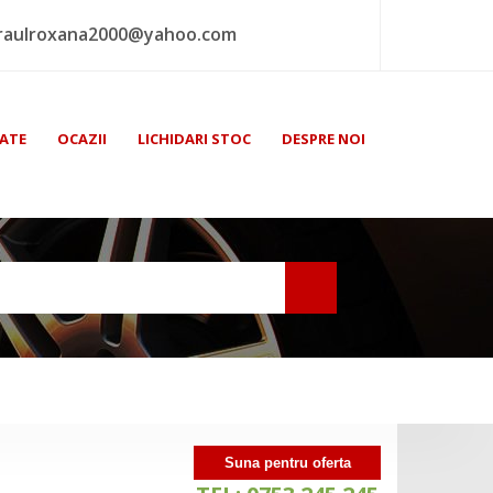
raulroxana2000@yahoo.com
ATE
OCAZII
LICHIDARI STOC
DESPRE NOI
Suna pentru oferta