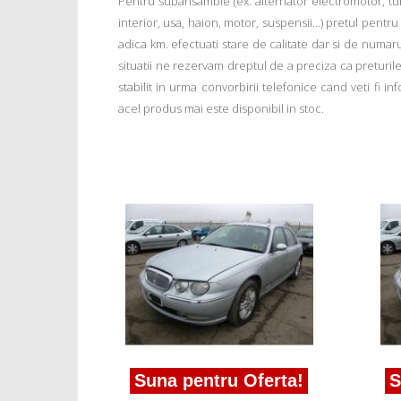
Pentru subansamble (ex: alternator electromotor, tu
interior, usa, haion, motor, suspensii...) pretul pentr
adica km. efectuati stare de calitate dar si de numar
situatii ne rezervam dreptul de a preciza ca preturile a
stabilit in urma convorbirii telefonice cand veti fi 
acel produs mai este disponibil in stoc.
Suna pentru Oferta!
S