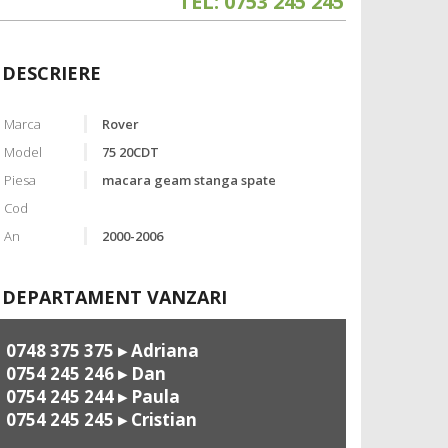
TEL: 0753 245 245
DESCRIERE
Marca
Rover
Model
75 20CDT
Piesa
macara geam stanga spate
Cod
An
2000-2006
DEPARTAMENT VANZARI
0748 375 375
▸ Adriana
0754 245 246
▸ Dan
0754 245 244
▸ Paula
0754 245 245
▸ Cristian