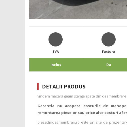
TVA
Factura
Inclus
Da
DETALII PRODUS
vindem macara geam stanga spate din dezmembrare p
Garantia nu acopera costurile de manope
remontarea pieselor sau orice alte costuri afe
piesedindezmembrari.ro este un site de prezentare