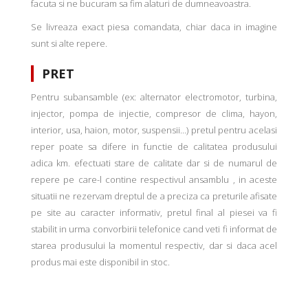
facuta si ne bucuram sa fim alaturi de dumneavoastra.
Se livreaza exact piesa comandata, chiar daca in imagine
sunt si alte repere.
PRET
Pentru subansamble (ex: alternator electromotor, turbina,
injector, pompa de injectie, compresor de clima, hayon,
interior, usa, haion, motor, suspensii...) pretul pentru acelasi
reper poate sa difere in functie de calitatea produsului
adica km. efectuati stare de calitate dar si de numarul de
repere pe care-l contine respectivul ansamblu , in aceste
situatii ne rezervam dreptul de a preciza ca preturile afisate
pe site au caracter informativ, pretul final al piesei va fi
stabilit in urma convorbirii telefonice cand veti fi informat de
starea produsului la momentul respectiv, dar si daca acel
produs mai este disponibil in stoc.