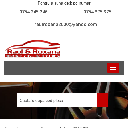
Pentru a suna click pe numar
0754 245 246
0754 375 375
raulroxana2000@yahoo.com
Toggle
navigati