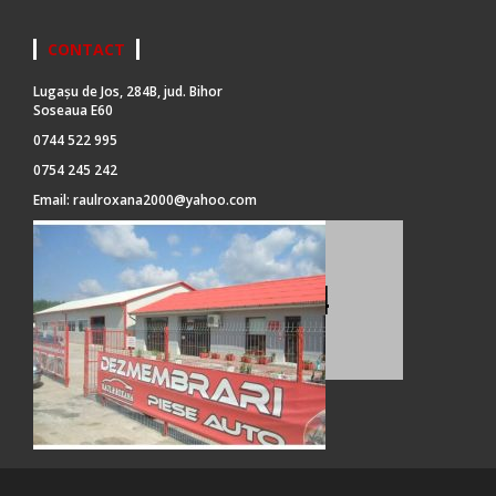
CONTACT
Lugașu de Jos, 284B, jud. Bihor
Soseaua E60
0744 522 995
0754 245 242
Email:
raulroxana2000@yahoo.com