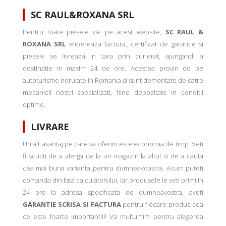
SC RAUL&ROXANA SRL
Pentru toate piesele de pe acest website,
SC RAUL &
ROXANA SRL
elibereaza factura, certificat de garantie si
piesele se livreaza in tara prin curierat, ajungand la
destinatie in maxim 24 de ore. Acestea provin de pe
autoturisme nerulate in Romania si sunt demontate de catre
mecanicii nostri specializati, fiind depozitate in conditii
optime.
LIVRARE
Un alt avantaj pe care va oferim este economia de timp. Veti
fi scutiti de a alerga de la un magazin la altul si de a cauta
cea mai buna varianta pentru dumneavoastra. Acum puteti
comanda din fata calculatorului, iar produsele le veti primi in
24 ore la adresa specificata de dumneavostra, aveti
GARANTIE SCRISA SI FACTURA
pentru fiecare produs cea
ce este foarte important!!!! Va multumim pentru alegerea