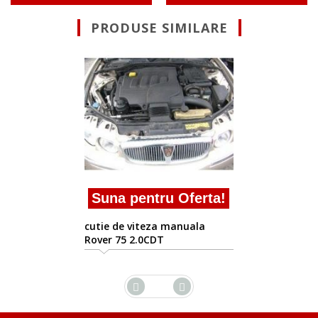
PRODUSE SIMILARE
Suna pentru Oferta
cutie de viteza manuala
Rover 75 2.0CDT
rta!
a