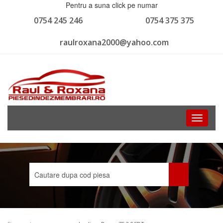
Pentru a suna click pe numar
0754 245 246
0754 375 375
raulroxana2000@yahoo.com
Toggle
navigati