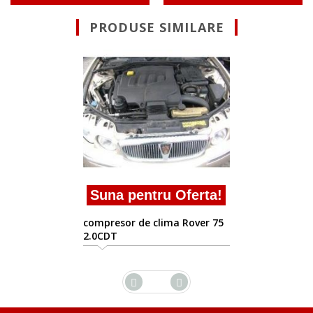
PRODUSE SIMILARE
Suna pentru 
compresor de clima
2.0CDT
ru Oferta!
lima Rover 75