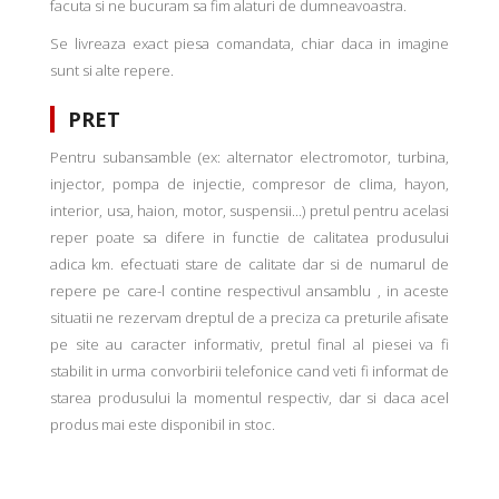
facuta si ne bucuram sa fim alaturi de dumneavoastra.
Se livreaza exact piesa comandata, chiar daca in imagine
sunt si alte repere.
PRET
Pentru subansamble (ex: alternator electromotor, turbina,
injector, pompa de injectie, compresor de clima, hayon,
interior, usa, haion, motor, suspensii...) pretul pentru acelasi
reper poate sa difere in functie de calitatea produsului
adica km. efectuati stare de calitate dar si de numarul de
repere pe care-l contine respectivul ansamblu , in aceste
situatii ne rezervam dreptul de a preciza ca preturile afisate
pe site au caracter informativ, pretul final al piesei va fi
stabilit in urma convorbirii telefonice cand veti fi informat de
starea produsului la momentul respectiv, dar si daca acel
produs mai este disponibil in stoc.