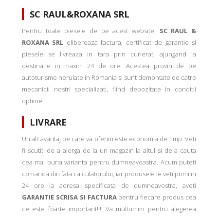
SC RAUL&ROXANA SRL
Pentru toate piesele de pe acest website,
SC RAUL &
ROXANA SRL
elibereaza factura, certificat de garantie si
piesele se livreaza in tara prin curierat, ajungand la
destinatie in maxim 24 de ore. Acestea provin de pe
autoturisme nerulate in Romania si sunt demontate de catre
mecanicii nostri specializati, fiind depozitate in conditii
optime.
LIVRARE
Un alt avantaj pe care va oferim este economia de timp. Veti
fi scutiti de a alerga de la un magazin la altul si de a cauta
cea mai buna varianta pentru dumneavoastra. Acum puteti
comanda din fata calculatorului, iar produsele le veti primi in
24 ore la adresa specificata de dumneavostra, aveti
GARANTIE SCRISA SI FACTURA
pentru fiecare produs cea
ce este foarte important!!!! Va multumim pentru alegerea