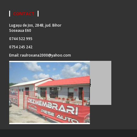
CONTACT
Lugașu de Jos, 284B, jud. Bihor
Soseaua E60
0744 522 995
0754 245 242
Email:
raulroxana2000@yahoo.com