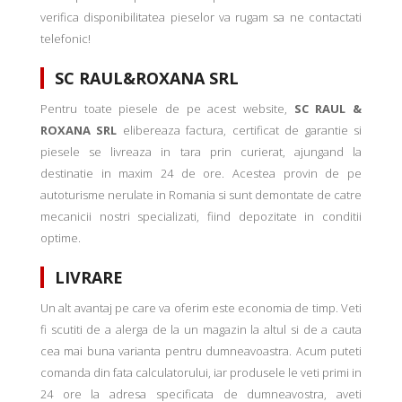
verifica disponibilitatea pieselor va rugam sa ne contactati
telefonic!
SC RAUL&ROXANA SRL
Pentru toate piesele de pe acest website,
SC RAUL &
ROXANA SRL
elibereaza factura, certificat de garantie si
piesele se livreaza in tara prin curierat, ajungand la
destinatie in maxim 24 de ore. Acestea provin de pe
autoturisme nerulate in Romania si sunt demontate de catre
mecanicii nostri specializati, fiind depozitate in conditii
optime.
LIVRARE
Un alt avantaj pe care va oferim este economia de timp. Veti
fi scutiti de a alerga de la un magazin la altul si de a cauta
cea mai buna varianta pentru dumneavoastra. Acum puteti
comanda din fata calculatorului, iar produsele le veti primi in
24 ore la adresa specificata de dumneavostra, aveti