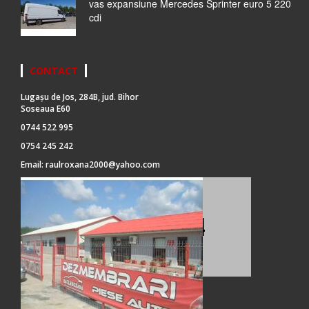
vas expansiune Mercedes Sprinter euro 5 220
cdi
CONTACT
Lugașu de Jos, 284B, jud. Bihor
Soseaua E60
0744 522 995
0754 245 242
Email:
raulroxana2000@yahoo.com