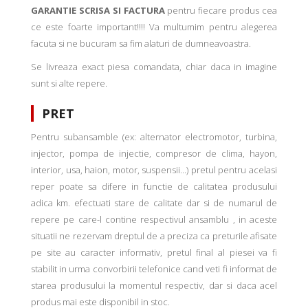
GARANTIE SCRISA SI FACTURA
pentru fiecare produs cea
ce este foarte important!!!! Va multumim pentru alegerea
facuta si ne bucuram sa fim alaturi de dumneavoastra.
Se livreaza exact piesa comandata, chiar daca in imagine
sunt si alte repere.
PRET
Pentru subansamble (ex: alternator electromotor, turbina,
injector, pompa de injectie, compresor de clima, hayon,
interior, usa, haion, motor, suspensii...) pretul pentru acelasi
reper poate sa difere in functie de calitatea produsului
adica km. efectuati stare de calitate dar si de numarul de
repere pe care-l contine respectivul ansamblu , in aceste
situatii ne rezervam dreptul de a preciza ca preturile afisate
pe site au caracter informativ, pretul final al piesei va fi
stabilit in urma convorbirii telefonice cand veti fi informat de
starea produsului la momentul respectiv, dar si daca acel
produs mai este disponibil in stoc.