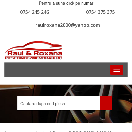
Pentru a suna click pe numar
0754 245 246
0754 375 375
raulroxana2000@yahoo.com
Toggle
navigati