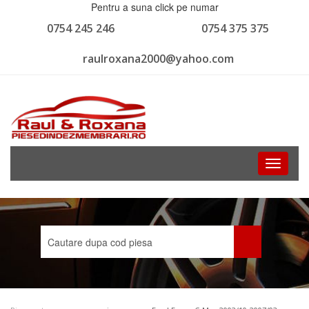
Pentru a suna click pe numar
0754 245 246
0754 375 375
raulroxana2000@yahoo.com
Toggle
navigati