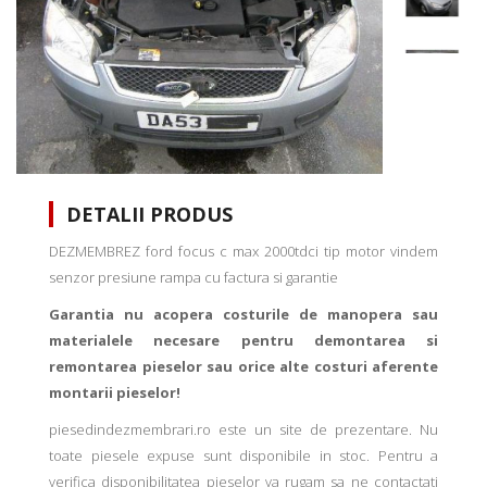
DETALII PRODUS
DEZMEMBREZ ford focus c max 2000tdci tip motor vindem
senzor presiune rampa cu factura si garantie
Garantia nu acopera costurile de manopera sau
materialele necesare pentru demontarea si
remontarea pieselor sau orice alte costuri aferente
montarii pieselor!
piesedindezmembrari.ro este un site de prezentare. Nu
toate piesele expuse sunt disponibile in stoc. Pentru a
verifica disponibilitatea pieselor va rugam sa ne contactati