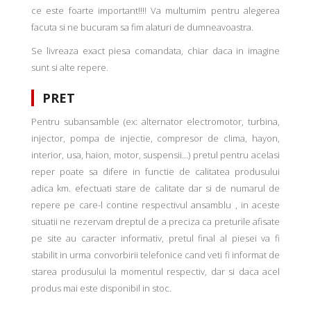
ce este foarte important!!!! Va multumim pentru alegerea
facuta si ne bucuram sa fim alaturi de dumneavoastra.
Se livreaza exact piesa comandata, chiar daca in imagine
sunt si alte repere.
PRET
Pentru subansamble (ex: alternator electromotor, turbina,
injector, pompa de injectie, compresor de clima, hayon,
interior, usa, haion, motor, suspensii...) pretul pentru acelasi
reper poate sa difere in functie de calitatea produsului
adica km. efectuati stare de calitate dar si de numarul de
repere pe care-l contine respectivul ansamblu , in aceste
situatii ne rezervam dreptul de a preciza ca preturile afisate
pe site au caracter informativ, pretul final al piesei va fi
stabilit in urma convorbirii telefonice cand veti fi informat de
starea produsului la momentul respectiv, dar si daca acel
produs mai este disponibil in stoc.