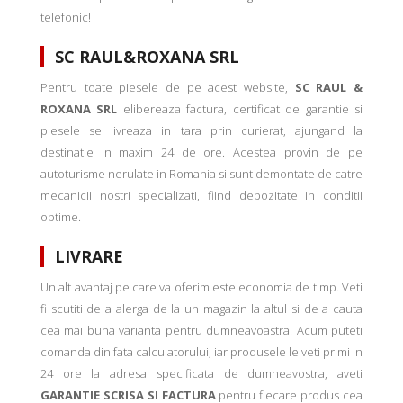
telefonic!
SC RAUL&ROXANA SRL
Pentru toate piesele de pe acest website,
SC RAUL &
ROXANA SRL
elibereaza factura, certificat de garantie si
piesele se livreaza in tara prin curierat, ajungand la
destinatie in maxim 24 de ore. Acestea provin de pe
autoturisme nerulate in Romania si sunt demontate de catre
mecanicii nostri specializati, fiind depozitate in conditii
optime.
LIVRARE
Un alt avantaj pe care va oferim este economia de timp. Veti
fi scutiti de a alerga de la un magazin la altul si de a cauta
cea mai buna varianta pentru dumneavoastra. Acum puteti
comanda din fata calculatorului, iar produsele le veti primi in
24 ore la adresa specificata de dumneavostra, aveti
GARANTIE SCRISA SI FACTURA
pentru fiecare produs cea