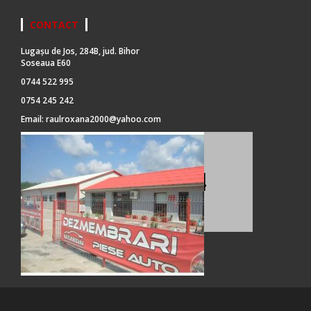
CONTACT
Lugașu de Jos, 284B, jud. Bihor
Soseaua E60
0744 522 995
0754 245 242
Email:
raulroxana2000@yahoo.com