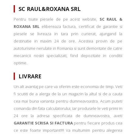
SC RAUL&ROXANA SRL
Pentru toate piesele de pe acest website,
SC RAUL &
ROXANA SRL
elibereaza factura, certificat de garantie si
piesele se livreaza in tara prin curierat, ajungand la
destinatie in maxim 24 de ore. Acestea provin de pe
autoturisme nerulate in Romania si sunt demontate de catre
mecanicii nostri specializati, fiind depozitate in conditii
optime.
LIVRARE
Un alt avantaj pe care va oferim este economia de timp. Veti
fi scutiti de a alerga de la un magazin la altul si de a cauta
cea mai buna varianta pentru dumneavoastra. Acum puteti
comanda din fata calculatorului, iar produsele le veti primi in
24 ore la adresa specificata de dumneavostra, aveti
GARANTIE SCRISA SI FACTURA
pentru fiecare produs cea
ce este foarte important!!!! Va multumim pentru alegerea