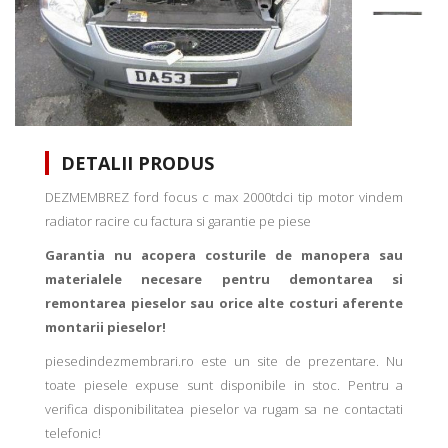
DETALII PRODUS
DEZMEMBREZ ford focus c max 2000tdci tip motor vindem
radiator racire cu factura si garantie pe piese
Garantia nu acopera costurile de manopera sau
materialele necesare pentru demontarea si
remontarea pieselor sau orice alte costuri aferente
montarii pieselor!
piesedindezmembrari.ro este un site de prezentare. Nu
toate piesele expuse sunt disponibile in stoc. Pentru a
verifica disponibilitatea pieselor va rugam sa ne contactati
telefonic!