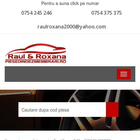
Pentru a suna click pe numar
0754 245 246
0754 375 375
raulroxana2000@yahoo.com
Toggle
navigati