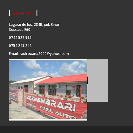
CONTACT
Lugașu de Jos, 284B, jud. Bihor
Soseaua E60
0744 522 995
0754 245 242
Email:
raulroxana2000@yahoo.com