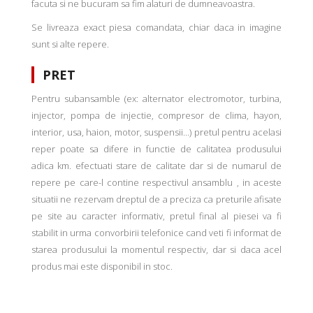
facuta si ne bucuram sa fim alaturi de dumneavoastra.
Se livreaza exact piesa comandata, chiar daca in imagine
sunt si alte repere.
PRET
Pentru subansamble (ex: alternator electromotor, turbina,
injector, pompa de injectie, compresor de clima, hayon,
interior, usa, haion, motor, suspensii...) pretul pentru acelasi
reper poate sa difere in functie de calitatea produsului
adica km. efectuati stare de calitate dar si de numarul de
repere pe care-l contine respectivul ansamblu , in aceste
situatii ne rezervam dreptul de a preciza ca preturile afisate
pe site au caracter informativ, pretul final al piesei va fi
stabilit in urma convorbirii telefonice cand veti fi informat de
starea produsului la momentul respectiv, dar si daca acel
produs mai este disponibil in stoc.