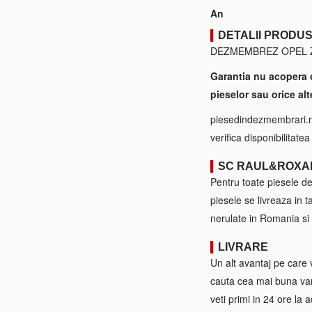
An
DETALII PRODU
DEZMEMBREZ OPEL ZAF
Garantia nu acopera 
pieselor sau orice alt
piesedindezmembrari.ro
verifica disponibilitate
SC RAUL&ROXA
Pentru toate piesele d
piesele se livreaza in 
nerulate in Romania si 
LIVRARE
Un alt avantaj pe care 
cauta cea mai buna var
veti primi in 24 ore la