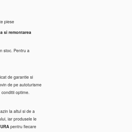
e piese
a si remontarea
n stoc. Pentru a
icat de garantie si
rovin de pe autoturisme
 conditii optime.
zin la altul si de a
ui, iar produsele le
TURA
pentru fiecare