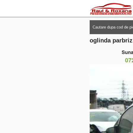
oglinda parbriz
Suna
07