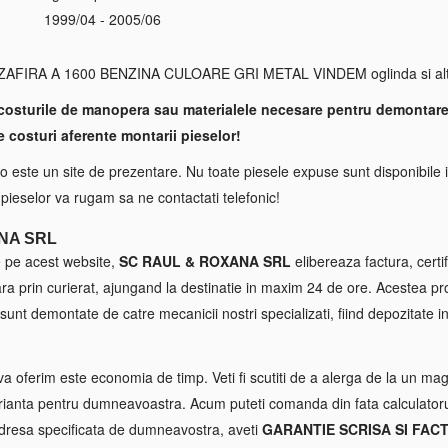
1999/04 - 2005/06
S
IRA A 1600 BENZINA CULOARE GRI METAL VINDEM oglinda si alt
costurile de manopera sau materialele necesare pentru demontare
e costuri aferente montarii pieselor!
 este un site de prezentare. Nu toate piesele expuse sunt disponibile i
a pieselor va rugam sa ne contactati telefonic!
NA SRL
e pe acest website,
SC RAUL & ROXANA SRL
elibereaza factura, certif
tara prin curierat, ajungand la destinatie in maxim 24 de ore. Acestea p
sunt demontate de catre mecanicii nostri specializati, fiind depozitate in
va oferim este economia de timp. Veti fi scutiti de a alerga de la un maga
ianta pentru dumneavoastra. Acum puteti comanda din fata calculatorul
 adresa specificata de dumneavostra, aveti
GARANTIE SCRISA SI FAC