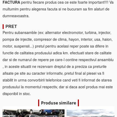
FACTURA
pentru fiecare produs cea ce este foarte important!!!! Va
multumim pentru alegerea facuta si ne bucuram sa fim alaturi de
dumneavoastra.
PRET
Pentru subansamble (ex: alternator electromotor, turbina, injector,
pompa de injectie, compresor de clima, hayon, interior, usa, haion,
motor, suspensii...) pretul pentru acelasi reper poate sa difere in
functie de calitatea produsului adica km. efectuati stare de calitate
dar si de numarul de repere pe care-l contine respectivul ansamblu
, in aceste situatii ne rezervam dreptul de a preciza ca preturile
afisate pe site au caracter informativ, pretul final al piesei va fi
stabilit in urma convorbirii telefonice cand veti fi informat de starea
produsului la momentul respectiv, dar si daca acel produs mai este
disponibil in stoc.
Produse similare