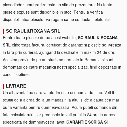
piesedindezmembrari.ro este un site de prezentare. Nu toate
piesele expuse sunt disponibile in stoc. Pentru a verifica
disponibilitatea pieselor va rugam sa ne contactati telefonic!
SC RAUL&ROXANA SRL
Pentru toate piesele de pe acest website,
SC RAUL & ROXANA
SRL
elibereaza factura, certificat de garantie si piesele se livreaza
in tara prin curierat, ajungand la destinatie in maxim 24 de ore.
Acestea provin de pe autoturisme nerulate in Romania si sunt
demontate de catre mecanicii nostri specializati, fiind depozitate in
conditii optime.
LIVRARE
Un alt avantaj pe care va oferim este economia de timp. Veti fi
scutiti de a alerga de la un magazin la altul si de a cauta cea mai
buna varianta pentru dumneavoastra. Acum puteti comanda din
fata calculatorului, iar produsele le veti primi in 24 ore la adresa
specificata de dumneavostra, aveti
GARANTIE SCRISA SI