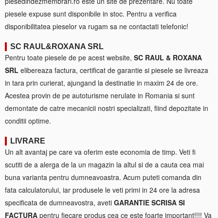
piesedindezmembrari.ro este un site de prezentare. Nu toate
piesele expuse sunt disponibile in stoc. Pentru a verifica
disponibilitatea pieselor va rugam sa ne contactati telefonic!
SC RAUL&ROXANA SRL
Pentru toate piesele de pe acest website,
SC RAUL & ROXANA
SRL
elibereaza factura, certificat de garantie si piesele se livreaza
in tara prin curierat, ajungand la destinatie in maxim 24 de ore.
Acestea provin de pe autoturisme nerulate in Romania si sunt
demontate de catre mecanicii nostri specializati, fiind depozitate in
conditii optime.
LIVRARE
Un alt avantaj pe care va oferim este economia de timp. Veti fi
scutiti de a alerga de la un magazin la altul si de a cauta cea mai
buna varianta pentru dumneavoastra. Acum puteti comanda din
fata calculatorului, iar produsele le veti primi in 24 ore la adresa
specificata de dumneavostra, aveti
GARANTIE SCRISA SI
FACTURA
pentru fiecare produs cea ce este foarte important!!!! Va