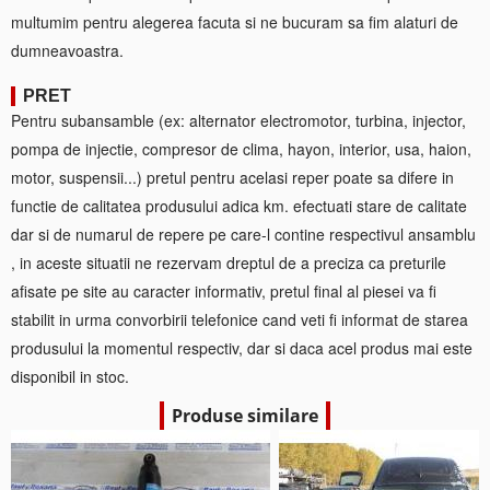
multumim pentru alegerea facuta si ne bucuram sa fim alaturi de
dumneavoastra.
PRET
Pentru subansamble (ex: alternator electromotor, turbina, injector,
pompa de injectie, compresor de clima, hayon, interior, usa, haion,
motor, suspensii...) pretul pentru acelasi reper poate sa difere in
functie de calitatea produsului adica km. efectuati stare de calitate
dar si de numarul de repere pe care-l contine respectivul ansamblu
, in aceste situatii ne rezervam dreptul de a preciza ca preturile
afisate pe site au caracter informativ, pretul final al piesei va fi
stabilit in urma convorbirii telefonice cand veti fi informat de starea
produsului la momentul respectiv, dar si daca acel produs mai este
disponibil in stoc.
Produse similare