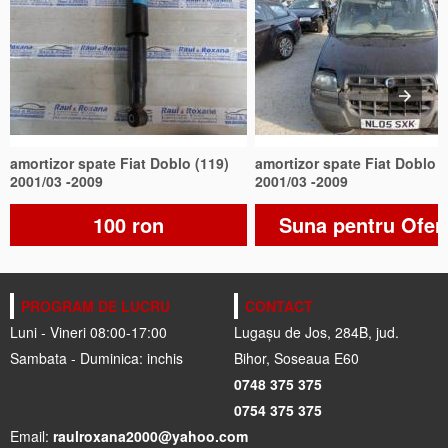
amortizor spate Fiat Doblo (119)
amortizor spate Fiat Doblo (
2001/03 -2009
2001/03 -2009
100 ron
Suna pentru Ofer
PROGRAM DE LUCRU
CONTACT
Luni - Vineri 08:00-17:00
Lugașu de Jos, 284B, jud.
Sambata - Duminica: inchis
Bihor, Soseaua E60
0748 375 375
0754 375 375
Email:
raulroxana2000@yahoo.com