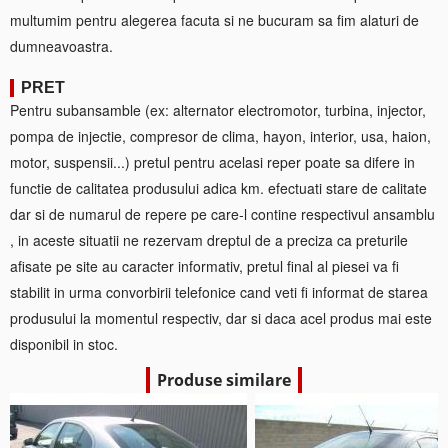
multumim pentru alegerea facuta si ne bucuram sa fim alaturi de
dumneavoastra.
PRET
Pentru subansamble (ex: alternator electromotor, turbina, injector,
pompa de injectie, compresor de clima, hayon, interior, usa, haion,
motor, suspensii...) pretul pentru acelasi reper poate sa difere in
functie de calitatea produsului adica km. efectuati stare de calitate
dar si de numarul de repere pe care-l contine respectivul ansamblu
, in aceste situatii ne rezervam dreptul de a preciza ca preturile
afisate pe site au caracter informativ, pretul final al piesei va fi
stabilit in urma convorbirii telefonice cand veti fi informat de starea
produsului la momentul respectiv, dar si daca acel produs mai este
disponibil in stoc.
Produse similare