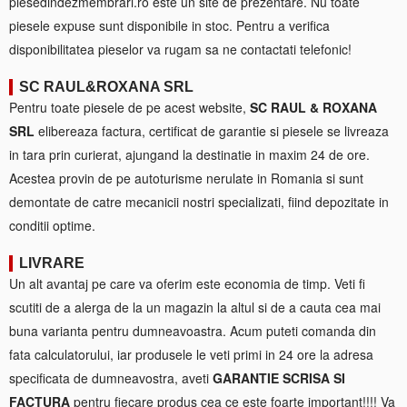
piesedindezmembrari.ro este un site de prezentare. Nu toate
piesele expuse sunt disponibile in stoc. Pentru a verifica
disponibilitatea pieselor va rugam sa ne contactati telefonic!
SC RAUL&ROXANA SRL
Pentru toate piesele de pe acest website,
SC RAUL & ROXANA
SRL
elibereaza factura, certificat de garantie si piesele se livreaza
in tara prin curierat, ajungand la destinatie in maxim 24 de ore.
Acestea provin de pe autoturisme nerulate in Romania si sunt
demontate de catre mecanicii nostri specializati, fiind depozitate in
conditii optime.
LIVRARE
Un alt avantaj pe care va oferim este economia de timp. Veti fi
scutiti de a alerga de la un magazin la altul si de a cauta cea mai
buna varianta pentru dumneavoastra. Acum puteti comanda din
fata calculatorului, iar produsele le veti primi in 24 ore la adresa
specificata de dumneavostra, aveti
GARANTIE SCRISA SI
FACTURA
pentru fiecare produs cea ce este foarte important!!!! Va