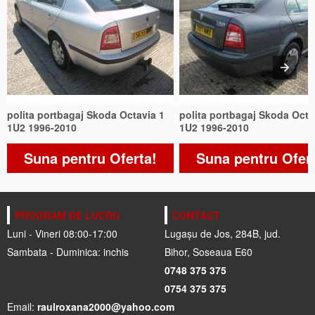
polita portbagaj Skoda Octavia 1
polita portbagaj Skoda Octa
1U2 1996-2010
1U2 1996-2010
Suna pentru Oferta!
Suna pentru Ofer
PROGRAM DE LUCRU
CONTACT
Luni - Vineri 08:00-17:00
Lugașu de Jos, 284B, jud.
Sambata - Duminica: inchis
Bihor, Soseaua E60
0748 375 375
0754 375 375
Email:
raulroxana2000@yahoo.com