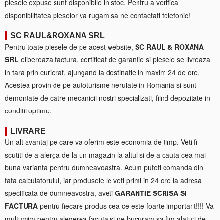
piesele expuse sunt disponibile in stoc. Pentru a verifica
disponibilitatea pieselor va rugam sa ne contactati telefonic!
SC RAUL&ROXANA SRL
Pentru toate piesele de pe acest website,
SC RAUL & ROXANA
SRL
elibereaza factura, certificat de garantie si piesele se livreaza
in tara prin curierat, ajungand la destinatie in maxim 24 de ore.
Acestea provin de pe autoturisme nerulate in Romania si sunt
demontate de catre mecanicii nostri specializati, fiind depozitate in
conditii optime.
LIVRARE
Un alt avantaj pe care va oferim este economia de timp. Veti fi
scutiti de a alerga de la un magazin la altul si de a cauta cea mai
buna varianta pentru dumneavoastra. Acum puteti comanda din
fata calculatorului, iar produsele le veti primi in 24 ore la adresa
specificata de dumneavostra, aveti
GARANTIE SCRISA SI
FACTURA
pentru fiecare produs cea ce este foarte important!!!! Va
multumim pentru alegerea facuta si ne bucuram sa fim alaturi de