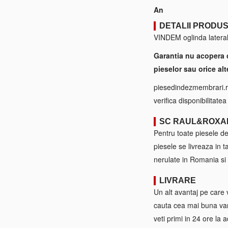
An
DETALII PRODU
VINDEM oglinda latera
Garantia nu acopera 
pieselor sau orice alt
piesedindezmembrari.ro
verifica disponibilitate
SC RAUL&ROXA
Pentru toate piesele d
piesele se livreaza in 
nerulate in Romania si 
LIVRARE
Un alt avantaj pe care 
cauta cea mai buna var
veti primi in 24 ore la