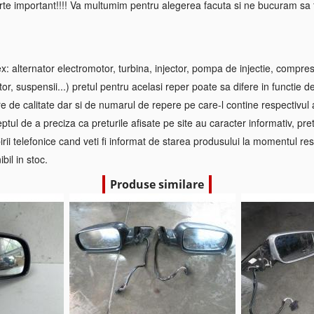
rte important!!!! Va multumim pentru alegerea facuta si ne bucuram sa f
 alternator electromotor, turbina, injector, pompa de injectie, compre
tor, suspensii...) pretul pentru acelasi reper poate sa difere in functie d
re de calitate dar si de numarul de repere pe care-l contine respectivul
ptul de a preciza ca preturile afisate pe site au caracter informativ, pretul
irii telefonice cand veti fi informat de starea produsului la momentul res
bil in stoc.
Produse similare