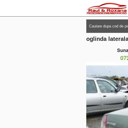
oglinda latera
Suna
07