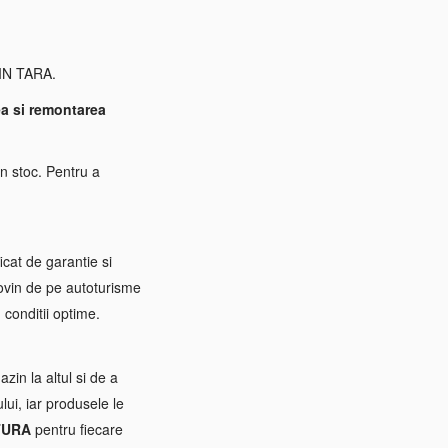
 IN TARA.
a si remontarea
n stoc. Pentru a
icat de garantie si
rovin de pe autoturisme
 conditii optime.
zin la altul si de a
ui, iar produsele le
TURA
pentru fiecare