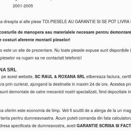
2001-2005
S
la dreapta si alte piese TDI.PIESELE AU GARANTIE SI SE POT LIVRA
costurile de manopera sau materialele necesare pentru demontare
e costuri aferente montarii pieselor!
 este un site de prezentare. Nu toate piesele expuse sunt disponibile i
a pieselor va rugam sa ne contactati telefonic!
NA SRL
e pe acest website,
SC RAUL & ROXANA SRL
elibereaza factura, certif
tara prin curierat, ajungand la destinatie in maxim 24 de ore. Acestea p
sunt demontate de catre mecanicii nostri specializati, fiind depozitate in
va oferim este economia de timp. Veti fi scutiti de a alerga de la un maga
ianta pentru dumneavoastra. Acum puteti comanda din fata calculatorul
 adresa specificata de dumneavostra, aveti
GARANTIE SCRISA SI FAC