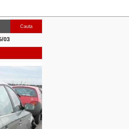
Cauta
5/03