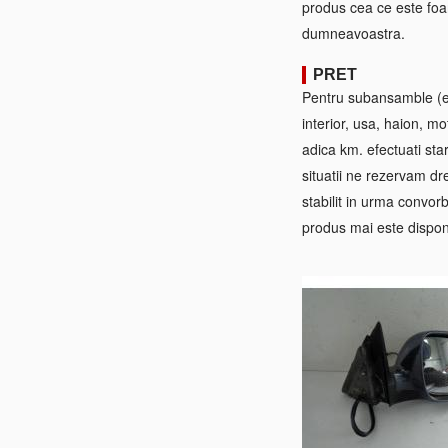
produs cea ce este foa
dumneavoastra.
PRET
Pentru subansamble (ex:
interior, usa, haion, mo
adica km. efectuati sta
situatii ne rezervam dre
stabilit in urma convorb
produs mai este disponi