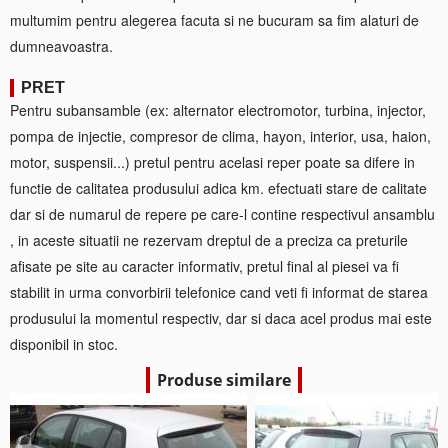
multumim pentru alegerea facuta si ne bucuram sa fim alaturi de
dumneavoastra.
PRET
Pentru subansamble (ex: alternator electromotor, turbina, injector,
pompa de injectie, compresor de clima, hayon, interior, usa, haion,
motor, suspensii...) pretul pentru acelasi reper poate sa difere in
functie de calitatea produsului adica km. efectuati stare de calitate
dar si de numarul de repere pe care-l contine respectivul ansamblu
, in aceste situatii ne rezervam dreptul de a preciza ca preturile
afisate pe site au caracter informativ, pretul final al piesei va fi
stabilit in urma convorbirii telefonice cand veti fi informat de starea
produsului la momentul respectiv, dar si daca acel produs mai este
disponibil in stoc.
Produse similare