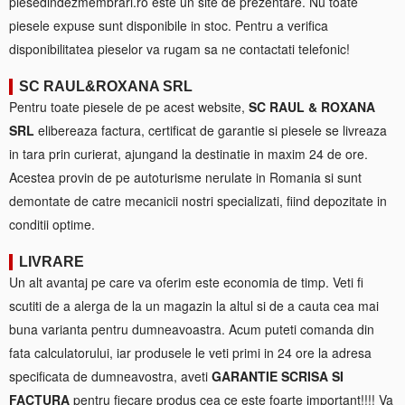
piesedindezmembrari.ro este un site de prezentare. Nu toate
piesele expuse sunt disponibile in stoc. Pentru a verifica
disponibilitatea pieselor va rugam sa ne contactati telefonic!
SC RAUL&ROXANA SRL
Pentru toate piesele de pe acest website,
SC RAUL & ROXANA
SRL
elibereaza factura, certificat de garantie si piesele se livreaza
in tara prin curierat, ajungand la destinatie in maxim 24 de ore.
Acestea provin de pe autoturisme nerulate in Romania si sunt
demontate de catre mecanicii nostri specializati, fiind depozitate in
conditii optime.
LIVRARE
Un alt avantaj pe care va oferim este economia de timp. Veti fi
scutiti de a alerga de la un magazin la altul si de a cauta cea mai
buna varianta pentru dumneavoastra. Acum puteti comanda din
fata calculatorului, iar produsele le veti primi in 24 ore la adresa
specificata de dumneavostra, aveti
GARANTIE SCRISA SI
FACTURA
pentru fiecare produs cea ce este foarte important!!!! Va