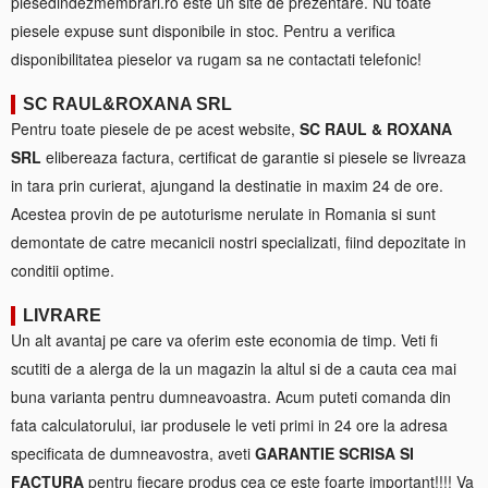
piesedindezmembrari.ro este un site de prezentare. Nu toate
piesele expuse sunt disponibile in stoc. Pentru a verifica
disponibilitatea pieselor va rugam sa ne contactati telefonic!
SC RAUL&ROXANA SRL
Pentru toate piesele de pe acest website,
SC RAUL & ROXANA
SRL
elibereaza factura, certificat de garantie si piesele se livreaza
in tara prin curierat, ajungand la destinatie in maxim 24 de ore.
Acestea provin de pe autoturisme nerulate in Romania si sunt
demontate de catre mecanicii nostri specializati, fiind depozitate in
conditii optime.
LIVRARE
Un alt avantaj pe care va oferim este economia de timp. Veti fi
scutiti de a alerga de la un magazin la altul si de a cauta cea mai
buna varianta pentru dumneavoastra. Acum puteti comanda din
fata calculatorului, iar produsele le veti primi in 24 ore la adresa
specificata de dumneavostra, aveti
GARANTIE SCRISA SI
FACTURA
pentru fiecare produs cea ce este foarte important!!!! Va