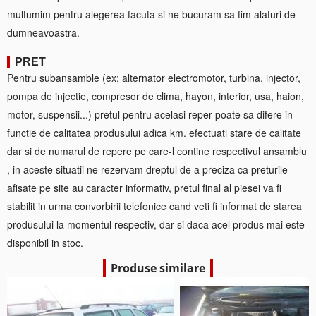
multumim pentru alegerea facuta si ne bucuram sa fim alaturi de
dumneavoastra.
PRET
Pentru subansamble (ex: alternator electromotor, turbina, injector,
pompa de injectie, compresor de clima, hayon, interior, usa, haion,
motor, suspensii...) pretul pentru acelasi reper poate sa difere in
functie de calitatea produsului adica km. efectuati stare de calitate
dar si de numarul de repere pe care-l contine respectivul ansamblu
, in aceste situatii ne rezervam dreptul de a preciza ca preturile
afisate pe site au caracter informativ, pretul final al piesei va fi
stabilit in urma convorbirii telefonice cand veti fi informat de starea
produsului la momentul respectiv, dar si daca acel produs mai este
disponibil in stoc.
Produse similare