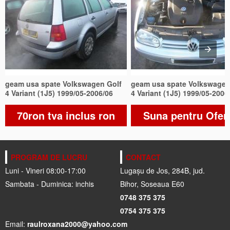
geam usa spate Volkswagen Golf
geam usa spate Volkswagen
4 Variant (1J5) 1999/05-2006/06
4 Variant (1J5) 1999/05-2006
70ron tva inclus ron
Suna pentru Ofer
PROGRAM DE LUCRU
CONTACT
Luni - Vineri 08:00-17:00
Lugașu de Jos, 284B, jud.
Sambata - Duminica: inchis
Bihor, Soseaua E60
0748 375 375
0754 375 375
Email:
raulroxana2000@yahoo.com